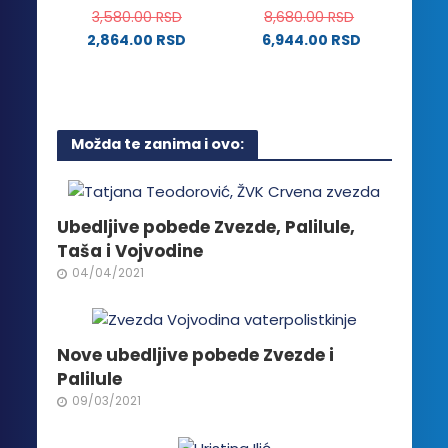
3,580.00
RSD
8,680.00
RSD
proizvoda.
2,864.00
RSD
6,944.00
RSD
Ovaj
proizvod
ima
više
Možda te zanima i ovo:
varijanti.
Opcije
mogu
biti
Ubedljive pobede Zvezde, Palilule,
izabrane
Taša i Vojvodine
na
04/04/2021
stranici
proizvoda.
Nove ubedljive pobede Zvezde i
Palilule
09/03/2021