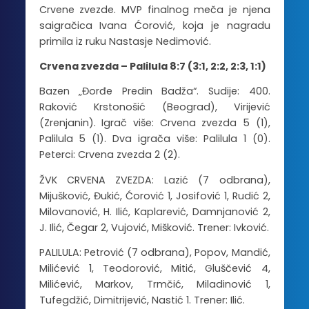
Crvene zvezde. MVP finalnog meča je njena
saigračica Ivana Ćorović, koja je nagradu
primila iz ruku Nastasje Nedimović.
Crvena zvezda – Palilula 8:7 (3:1, 2:2, 2:3, 1:1)
Bazen „Đorđe Predin Badža“. Sudije: 400.
Raković Krstonošić (Beograd), Virijević
(Zrenjanin). Igrač više: Crvena zvezda 5 (1),
Palilula 5 (1). Dva igrača više: Palilula 1 (0).
Peterci: Crvena zvezda 2 (2).
ŽVK CRVENA ZVEZDA: Lazić (7 odbrana),
Mijušković, Đukić, Ćorović 1, Josifović 1, Rudić 2,
Milovanović, H. Ilić, Kaplarević, Damnjanović 2,
J. Ilić, Čegar 2, Vujović, Mišković. Trener: Ivković.
PALILULA: Petrović (7 odbrana), Popov, Mandić,
Milićević 1, Teodorović, Mitić, Gluščević 4,
Milićević, Markov, Trmčić, Miladinović 1,
Tufegdžić, Dimitrijević, Nastić 1. Trener: Ilić.