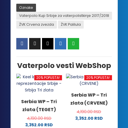
Oznake
Vaterpolo Kup Srbije za vaterpolistkinje 2017/2018
ŽVK Crvena zvezda
ŽVK Palilula
Vaterpolo vesti WebShop
20% POPUSTA!
20% POPUSTA!
Serbia WP – Tri
Serbia WP – Tri
zlata (CRVENE)
zlata (TEGET)
4,190.00
RSD
4,190.00
RSD
3,352.00
RSD
Ovaj
3,352.00
RSD