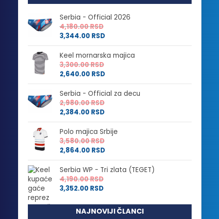
Serbia - Official 2026
4,180.00
RSD
3,344.00
RSD
Keel mornarska majica
3,300.00
RSD
2,640.00
RSD
Serbia - Official za decu
2,980.00
RSD
2,384.00
RSD
Polo majica Srbije
3,580.00
RSD
2,864.00
RSD
Serbia WP - Tri zlata (TEGET)
4,190.00
RSD
3,352.00
RSD
NAJNOVIJI ČLANCI