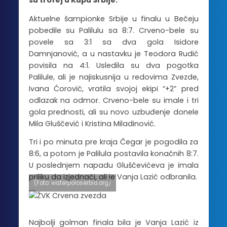
su trofej u Kupu Srbije.
Aktuelne šampionke Srbije u finalu u Bečeju
pobedile su Palilulu sa 8:7. Crveno-bele su
povele sa 3:1 sa dva gola Isidore
Damnjanović, a u nastavku je Teodora Rudić
povisila na 4:1. Usledila su dva pogotka
Palilule, ali je najiskusnija u redovima Zvezde,
Ivana Ćorović, vratila svojoj ekipi “+2” pred
odlazak na odmor. Crveno-bele su imale i tri
gola prednosti, ali su novo uzbuđenje donele
Mila Gluščević i Kristina Miladinović.
Tri i po minuta pre kraja Čegar je pogodila za
8:6, a potom je Palilula postavila konačnih 8:7.
U poslednjem napadu Gluščevićeva je imala
priliku da izjednači, ali je Vanja Lazić odbranila.
(Foto: waterpoloserbia.org)
Najbolji golman finala bila je Vanja Lazić iz