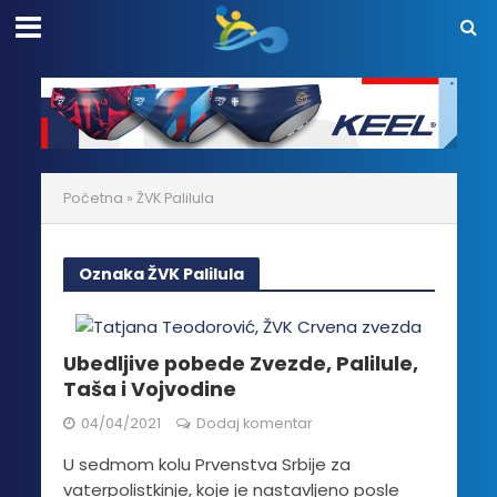
Početna
»
ŽVK Palilula
Oznaka ŽVK Palilula
Ubedljive pobede Zvezde, Palilule,
Taša i Vojvodine
04/04/2021
Dodaj komentar
U sedmom kolu Prvenstva Srbije za
vaterpolistkinje, koje je nastavljeno posle