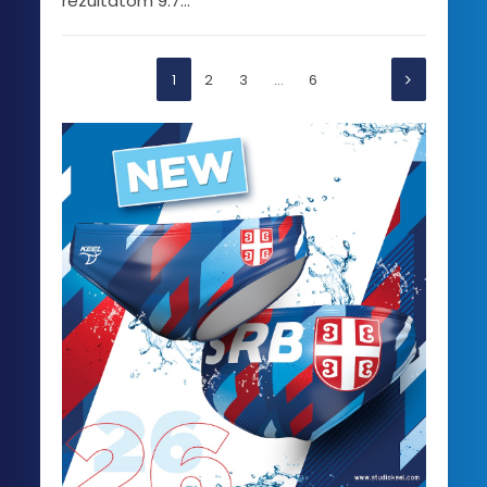
rezultatom 9:7...
1
2
3
…
6