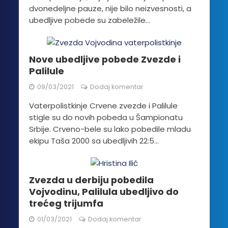
dvonedeljne pauze, nije bilo neizvesnosti, a
ubedljive pobede su zabeležile...
Nove ubedljive pobede Zvezde i
Palilule
09/03/2021
Dodaj komentar
Vaterpolistkinje Crvene zvezde i Palilule
stigle su do novih pobeda u Šampionatu
Srbije. Crveno-bele su lako pobedile mladu
ekipu Taša 2000 sa ubedljivih 22:5...
Zvezda u derbiju pobedila
Vojvodinu, Palilula ubedljivo do
trećeg trijumfa
01/03/2021
Dodaj komentar