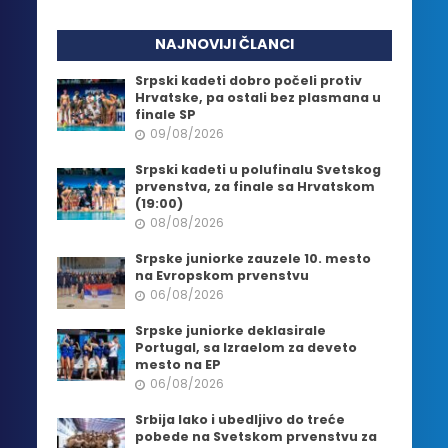
NAJNOVIJI ČLANCI
Srpski kadeti dobro počeli protiv
Hrvatske, pa ostali bez plasmana u
finale SP
09/08/2026
Srpski kadeti u polufinalu Svetskog
prvenstva, za finale sa Hrvatskom
(19:00)
08/08/2026
Srpske juniorke zauzele 10. mesto
na Evropskom prvenstvu
06/08/2026
Srpske juniorke deklasirale
Portugal, sa Izraelom za deveto
mesto na EP
06/08/2026
Srbija lako i ubedljivo do treće
pobede na Svetskom prvenstvu za