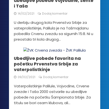
ubedljive pobede Vojvodine, Sente
i Taša
14/02/2021
Dodaj komentar
U derbiju drugog kola Prvenstva Srbije za
vateprolistkinje, Palilula je na Tašmajdanu
pobedila Crvenu zvezdu sa sigurnih 15:8. Ni u
preostala tri kola drugog...
Ubedljive pobede favorita na
početku Prvenstva Srbije za
vaterpolistkinje
09/02/2021
Dodaj komentar
Vaterpolistkinje Palilule, Vojvodine, Crvene
zvezde i Taša 2000 ostvarile su ubedljive
pobede na početku Šampionata Srbije. Za
titulu se bori osam klubova, ali...