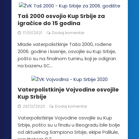
Taš 2000 osvojio Kup Srbije za
igračice do 15 godina
17/01/2021
Dodaj komentar
Mlade vaterpolistkinje Taša 2000, rođene
2006. godine i kasnije, osvojile su Kup Srbije,
pošto su na finalnom turniru, koji je odigran
na bazenu SC...
Vaterpolistkinje Vojvodine osvojile
Kup Srbije
29/12/2020
Dodaj komentar
Vaterpolistkinje Vojvodine osvojile su Kup
Srbije, pošto su u finalu u Beogradu bile bolje
od aktuelnog šampiona Srbije, ekipe Palilule,