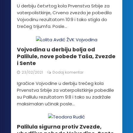
U derbiju četvrtog kola Prvenstva Srbije za
vaterpolistkinje, Crvena zvezda je pobedila
Vojvodinu rezultatom 10:9 i tako stigla do
trećeg trijumfa. Posle...
Vojvodina u derbiju bolja od
Palilule, nove pobede Taša, Zvezde
i Sente
23/02/2021
Dodaj komentar
Igračice Vojvodine u derbiju trećeg kola
Prvenstva Srbije za vaterpolistkinje pobedile
su Palilulu rezultatom 9:8 i tako su zadržale
maksimalan učinak posle...
Palilula sigurna protiv Zvezde,