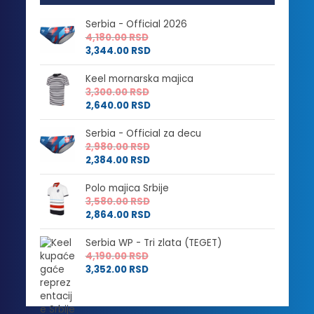
Serbia - Official 2026
4,180.00
RSD
3,344.00
RSD
Keel mornarska majica
3,300.00
RSD
2,640.00
RSD
Serbia - Official za decu
2,980.00
RSD
2,384.00
RSD
Polo majica Srbije
3,580.00
RSD
2,864.00
RSD
Serbia WP - Tri zlata (TEGET)
4,190.00
RSD
3,352.00
RSD