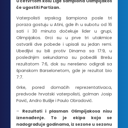
U četvrtom kolu Lige šampiona Olimpijakos
će ugostiti Partizan.
Vaterpolisti srpskog šampiona posle tri
poraza gostuju u Atini, gde ih u subotu od 16
sati i 30 minuta dočekuje lider u grupi,
Olimpijakos. Grci su u prve tri utakmice
ostvarili dve pobede i upisali su jedan remi.
Ubedljivi su bili protiv Dinama sa 17:9, u
poslednjim sekundama su pobedili Brešu
rezultatom 7:6, dok su nerešeno odigrali sa
španskom Barselonetom, gde je rezultat bio
7:7.
Grke, pored domaćih reprezentativaca,
predvode hrvatski vaterpolisti, golman Josip
Pavić, Andro Bušlje i Paulo Obradović.
–
Rezultati i plasman Olimpijakosa nisu
iznenađenje. To je ekipa koja se
nadograđuje godinama, iz sezone u sezonu