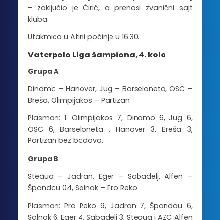
– zaključio je Ćirić, a prenosi zvanični sajt
kluba.
Utakmica u Atini počinje u 16.30.
Vaterpolo Liga šampiona, 4. kolo
Grupa A
Dinamo – Hanover, Jug – Barseloneta, OSC –
Breša, Olimpijakos – Partizan
Plasman: 1. Olimpijakos 7, Dinamo 6, Jug 6,
OSC 6, Barseloneta , Hanover 3, Breša 3,
Partizan bez bodova.
Grupa B
Steaua – Jadran, Eger – Sabadelj, Alfen –
Špandau 04, Solnok – Pro Reko
Plasman: Pro Reko 9, Jadran 7, Špandau 6,
Solnok 6, Eger 4, Sabadelj 3, Steaua i AZC Alfen