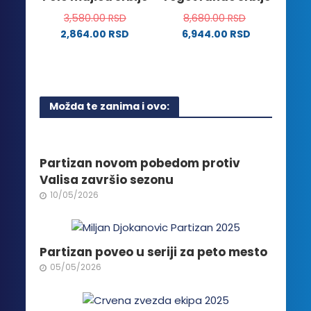
stranici
3,580.00
RSD
8,680.00
RSD
proizvoda.
2,864.00
RSD
6,944.00
RSD
Ovaj
proizvod
ima
više
Možda te zanima i ovo:
varijanti.
Opcije
mogu
biti
Partizan novom pobedom protiv
izabrane
Valisa završio sezonu
na
10/05/2026
stranici
proizvoda.
Partizan poveo u seriji za peto mesto
05/05/2026