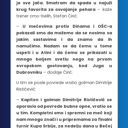
je sve jača. Smatram da spada u najuži
krug favorita za osvajanje pehara
– kaže
trener crno-belih, Stefan Ćirić.
–
U mečevima protiv Dinama i OŠC-a
pokazali smo da možemo da se nosimo sa
jakim sastavima i da znamo da ih
namučimo. Nadam se da ćemo u tome
uspeti i u Atini i da ćemo se prikazati u
mnogo boljem svetlu nego na prvom
evropskom gostovanju, kod Juga u
Dubrovniku
– dodaje Ćirić.
U tim se posle povrede vratio golman Dimitrije
Rističević:
–
Kapiten i golman Dimitrije Rističević se
oporavio od povrede bubne opne, vratio se
u tim. Kompletni smo i spremni za meč koji
nam mnogo znači i u pripremama za finalni
turnir Kupa Srbije, za nedelju dana u Bečej