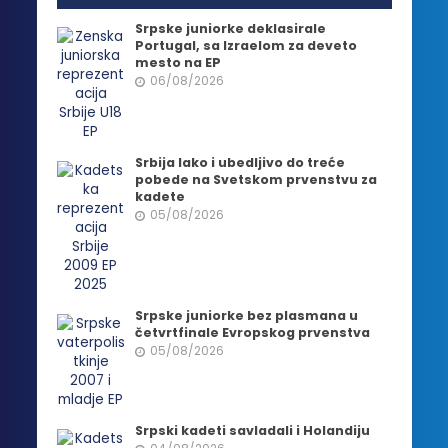
Srpske juniorke deklasirale
Portugal, sa Izraelom za deveto
mesto na EP
06/08/2026
Srbija lako i ubedljivo do treće
pobede na Svetskom prvenstvu za
kadete
05/08/2026
Srpske juniorke bez plasmana u
četvrtfinale Evropskog prvenstva
05/08/2026
Srpski kadeti savladali i Holandiju