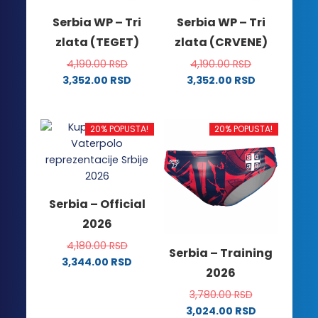
Serbia WP – Tri
Serbia WP – Tri
zlata (TEGET)
zlata (CRVENE)
4,190.00
RSD
4,190.00
RSD
3,352.00
RSD
3,352.00
RSD
Ovaj
Ovaj
proizvod
proizvod
ima
ima
20% POPUSTA!
20% POPUSTA!
više
više
varijanti.
varijanti.
Opcije
Opcije
mogu
mogu
Serbia – Official
biti
biti
2026
izabrane
izabrane
na
na
4,180.00
RSD
Serbia – Training
stranici
stranici
3,344.00
RSD
2026
proizvoda.
proizvoda.
Ovaj
proizvod
3,780.00
RSD
ima
3,024.00
RSD