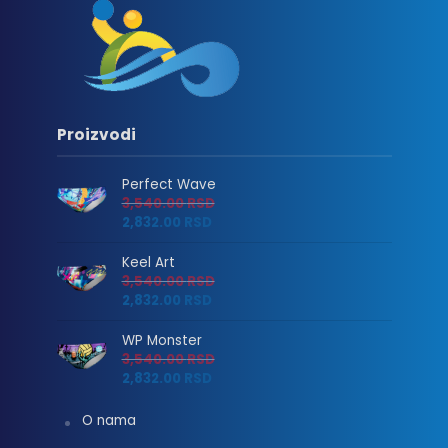
Proizvodi
Perfect Wave
3,540.00
RSD
2,832.00
RSD
Keel Art
3,540.00
RSD
2,832.00
RSD
WP Monster
3,540.00
RSD
2,832.00
RSD
O nama