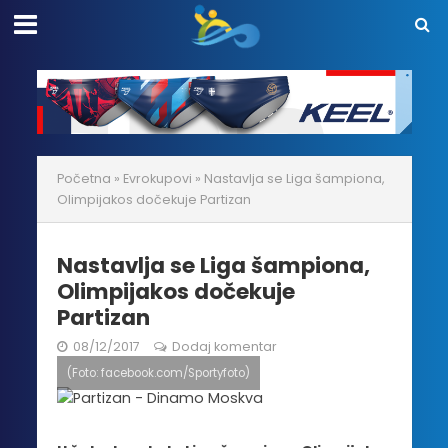
Početna
»
Evrokupovi
»
Nastavlja se Liga šampiona,
Olimpijakos dočekuje Partizan
Nastavlja se Liga šampiona,
Olimpijakos dočekuje
Partizan
08/12/2017
Dodaj komentar
(Foto: facebook.com/Sportyfoto)