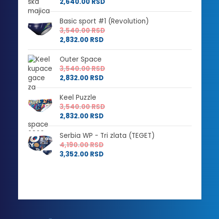
2,640.00
RSD
Basic sport #1 (Revolution)
3,540.00
RSD
2,832.00
RSD
Outer Space
3,540.00
RSD
2,832.00
RSD
Keel Puzzle
3,540.00
RSD
2,832.00
RSD
Serbia WP - Tri zlata (TEGET)
4,190.00
RSD
3,352.00
RSD