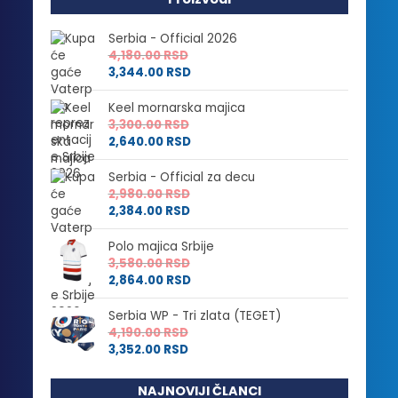
Serbia - Official 2026
4,180.00
RSD
3,344.00
RSD
Keel mornarska majica
3,300.00
RSD
2,640.00
RSD
Serbia - Official za decu
2,980.00
RSD
2,384.00
RSD
Polo majica Srbije
3,580.00
RSD
2,864.00
RSD
Serbia WP - Tri zlata (TEGET)
4,190.00
RSD
3,352.00
RSD
NAJNOVIJI ČLANCI