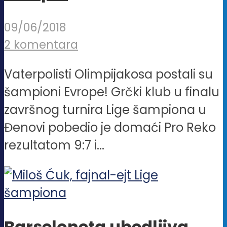
09/06/2018
2 komentara
Vaterpolisti Olimpijakosa postali su
šampioni Evrope! Grčki klub u finalu
završnog turnira Lige šampiona u
Đenovi pobedio je domaći Pro Reko
rezultatom 9:7 i...
Barseloneta ubedljiva