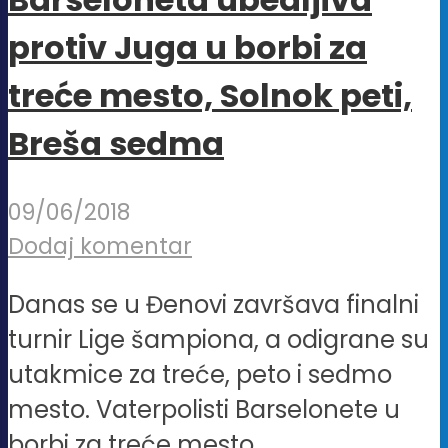
protiv Juga u borbi za
treće mesto, Solnok peti,
Breša sedma
09/06/2018
Dodaj komentar
Danas se u Đenovi završava finalni
turnir Lige šampiona, a odigrane su
utakmice za treće, peto i sedmo
mesto. Vaterpolisti Barselonete u
borbi za treće mesto...