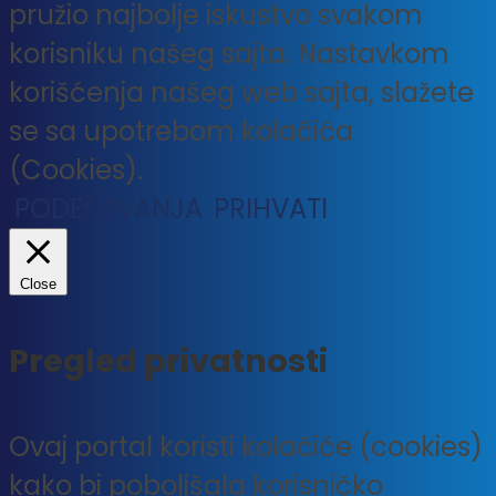
pružio najbolje iskustvo svakom
korisniku našeg sajta. Nastavkom
korišćenja našeg web sajta, slažete
se sa upotrebom kolačića
(Cookies).
PODEŠAVANJA
PRIHVATI
Close
Pregled privatnosti
Ovaj portal koristi kolačiće (cookies)
kako bi poboljšala korisničko