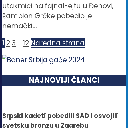
utakmici na fajnal-ejtu u Đenovi,
šampion Grčke pobedio je
nemački...
1
2
3
…
12
Naredna strana
NAJNOVIJI ČLANCI
Srpski kadeti pobedili SAD i osvojili
svetsku bronzu u Zagrebu