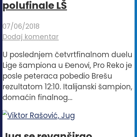
polufinale LŠ
07/06/2018
Dodaj komentar
U poslednjem četvrtfinalnom duelu
Lige šampiona u Đenovi, Pro Reko je
posle peteraca pobedio Brešu
rezultatom 12:10. Italijanski šampion,
domaćin finalnog...
Jug se revanširao