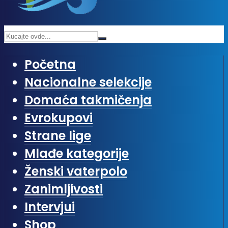
Početna
Nacionalne selekcije
Domaća takmičenja
Evrokupovi
Strane lige
Mlađe kategorije
Ženski vaterpolo
Zanimljivosti
Intervjui
Shop