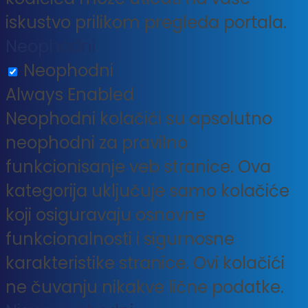
iskustvo prilikom pregleda portala.
Neophodni
Neophodni
Always Enabled
Neophodni kolačići su apsolutno
neophodni za pravilno
funkcionisanje veb stranice. Ova
kategorija uključuje samo kolačiće
koji osiguravaju osnovne
funkcionalnosti i sigurnosne
karakteristike stranice. Ovi kolačići
ne čuvanju nikakve lične podatke.