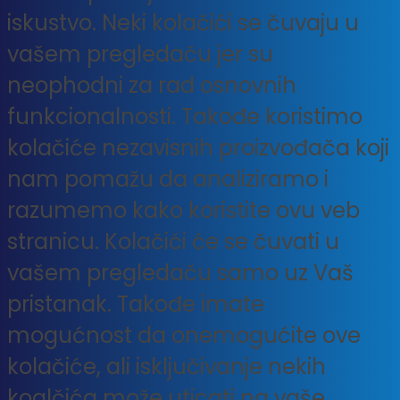
iskustvo. Neki kolačići se čuvaju u
vašem pregledaču jer su
neophodni za rad osnovnih
funkcionalnosti. Takođe koristimo
kolačiće nezavisnih proizvođača koji
nam pomažu da analiziramo i
razumemo kako koristite ovu veb
stranicu. Kolačići će se čuvati u
vašem pregledaču samo uz Vaš
pristanak. Takođe imate
mogućnost da onemogućite ove
kolačiće, ali isključivanje nekih
koalčića može uticati na vaše