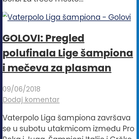
GOLOVI: Pregled
polufinala Lige šampiona
i mečeva za plasman
09/06/2018
Dodaj komentar
Vaterpolo Liga šampiona završava
se u subotu utakmicom između Pro