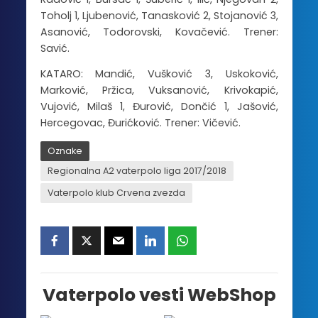
Toholj 1, Ljubenović, Tanasković 2, Stojanović 3,
Asanović, Todorovski, Kovačević. Trener:
Savić.
KATARO: Mandić, Vušković 3, Uskoković,
Marković, Pržica, Vuksanović, Krivokapić,
Vujović, Milaš 1, Đurović, Dončić 1, Jašović,
Hercegovac, Đurićković. Trener: Vičević.
Oznake
Regionalna A2 vaterpolo liga 2017/2018
Vaterpolo klub Crvena zvezda
Vaterpolo vesti WebShop