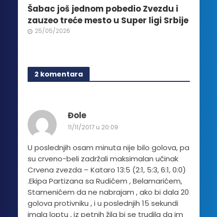
Šabac još jednom pobedio Zvezdu i
zauzeo treće mesto u Super ligi Srbije
25/05/2026
2 komentara
Đole
11/11/2017 u 20:09
U poslednjih osam minuta nije bilo golova, pa
su crveno-beli zadržali maksimalan učinak
Crvena zvezda – Kataro 13:5 (2:1, 5:3, 6:1, 0:0)
.Ekipa Partizana sa Rudićem , Belamarićem,
Stamenićem da ne nabrajam , ako bi dala 20
golova protivniku , i u poslednjih 15 sekundi
imala loptu , iz petnih žila bi se trudila da im