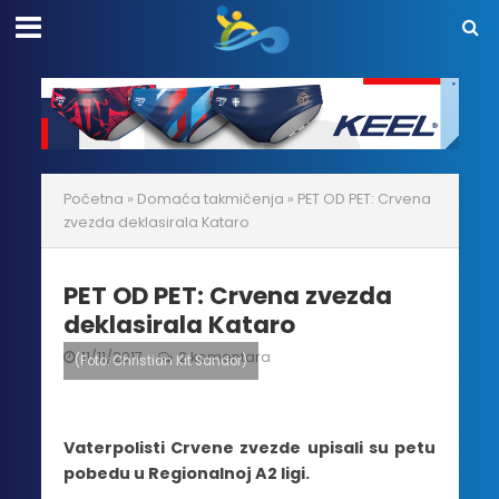
Početna
»
Domaća takmičenja
»
PET OD PET: Crvena
zvezda deklasirala Kataro
PET OD PET: Crvena zvezda
deklasirala Kataro
11/11/2017
2 komentara
(Foto: Christian Kit Sandor)
Vaterpolisti Crvene zvezde upisali su petu
pobedu u Regionalnoj A2 ligi.