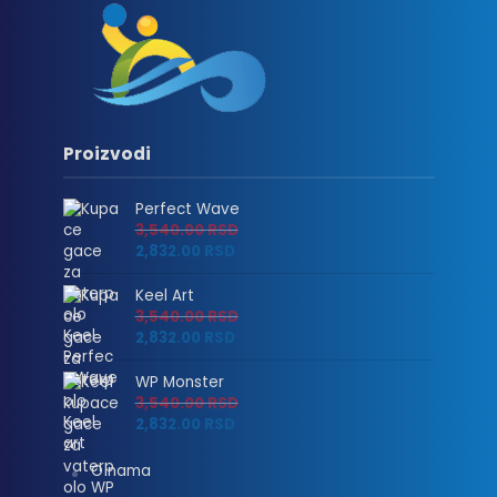
Proizvodi
Perfect Wave
3,540.00
RSD
2,832.00
RSD
Keel Art
3,540.00
RSD
2,832.00
RSD
WP Monster
3,540.00
RSD
2,832.00
RSD
O nama