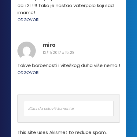
da i 21 !!!! Tako je nastao vaterpolo koji sad
imamo!
ODGOVORI
mira
12/11/2017 u 15:28
Takve borbenosti i viteškog duha više nema !
ODGOVORI
Klikni da ostaviš komentar
This site uses Akismet to reduce spam.