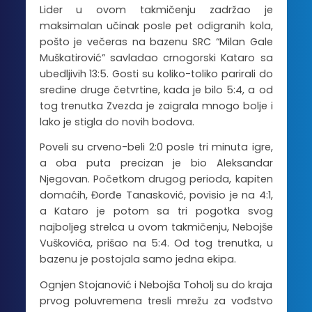
Lider u ovom takmičenju zadržao je
maksimalan učinak posle pet odigranih kola,
pošto je večeras na bazenu SRC “Milan Gale
Muškatirović” savladao crnogorski Kataro sa
ubedljivih 13:5. Gosti su koliko-toliko parirali do
sredine druge četvrtine, kada je bilo 5:4, a od
tog trenutka Zvezda je zaigrala mnogo bolje i
lako je stigla do novih bodova.
Poveli su crveno-beli 2:0 posle tri minuta igre,
a oba puta precizan je bio Aleksandar
Njegovan. Početkom drugog perioda, kapiten
domaćih, Đorđe Tanasković, povisio je na 4:1,
a Kataro je potom sa tri pogotka svog
najboljeg strelca u ovom takmičenju, Nebojše
Vuškovića, prišao na 5:4. Od tog trenutka, u
bazenu je postojala samo jedna ekipa.
Ognjen Stojanović i Nebojša Toholj su do kraja
prvog poluvremena tresli mrežu za vođstvo