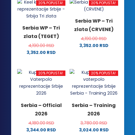
20% POPUSTA!
20% POPUSTA!
Serbia WP – Tri
Serbia WP – Tri
zlata (CRVENE)
zlata (TEGET)
4,190.00
RSD
4,190.00
RSD
3,352.00
RSD
Ovaj
3,352.00
RSD
Ovaj
proizvod
proizvod
ima
ima
više
20% POPUSTA!
20% POPUSTA!
više
varijanti.
varijanti.
Opcije
Opcije
mogu
mogu
biti
Serbia – Official
Serbia – Training
biti
izabrane
2026
2026
izabrane
na
na
stranici
4,180.00
RSD
3,780.00
RSD
stranici
proizvoda.
3,344.00
RSD
3,024.00
RSD