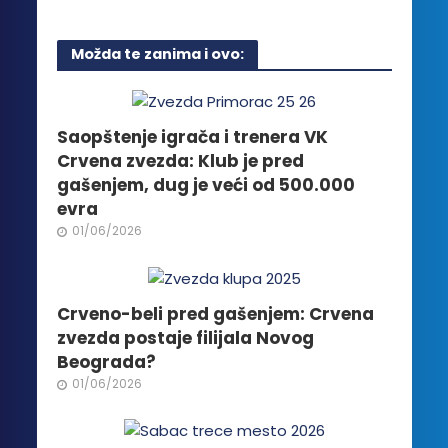
ima
proizvoda.
više
Možda te zanima i ovo:
varijanti.
Opcije
mogu
biti
Saopštenje igrača i trenera VK
izabrane
Crvena zvezda: Klub je pred
na
gašenjem, dug je veći od 500.000
stranici
evra
proizvoda.
01/06/2026
Crveno-beli pred gašenjem: Crvena
zvezda postaje filijala Novog
Beograda?
01/06/2026