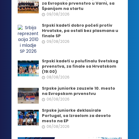
za Evropsko prvenstvo u Varni, sa
Španijom na startu
09/08/2026
Srpski kadeti dobro počeli protiv
Hrvatske, pa ostali bez plasmana u
finale SP
09/08/2026
Srpski kadeti u polufinalu Svetskog
prvenstva, za finale sa Hrvatskom
(19:00)
08/08/2026
Srpske juniorke zauzele 10. mesto
na Evropskom prvenstvu
06/08/2026
Srpske juniorke deklasirale
Portugal, sa Izraelom za deveto
mesto na EP
06/08/2026