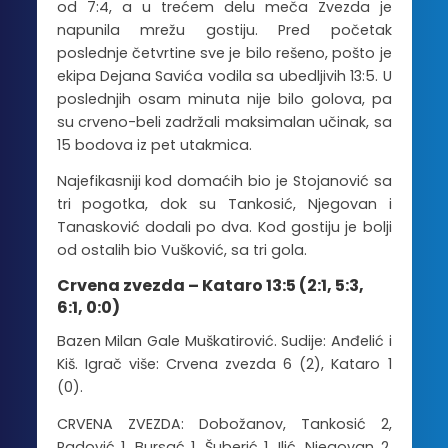
od 7:4, a u trećem delu meča Zvezda je
napunila mrežu gostiju. Pred početak
poslednje četvrtine sve je bilo rešeno, pošto je
ekipa Dejana Savića vodila sa ubedljivih 13:5. U
poslednjih osam minuta nije bilo golova, pa
su crveno-beli zadržali maksimalan učinak, sa
15 bodova iz pet utakmica.
Najefikasniji kod domaćih bio je Stojanović sa
tri pogotka, dok su Tankosić, Njegovan i
Tanasković dodali po dva. Kod gostiju je bolji
od ostalih bio Vušković, sa tri gola.
Crvena zvezda – Kataro 13:5 (2:1, 5:3,
6:1, 0:0)
Bazen Milan Gale Muškatirović. Sudije: Anđelić i
Kiš. Igrač više: Crvena zvezda 6 (2), Kataro 1
(0).
CRVENA ZVEZDA: Dobožanov, Tankosić 2,
Radović 1, Bursać 1, Šuberić 1, Ilić, Njegovan 2,