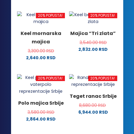
proizvoda.
Ovaj
Ovaj
proizvod
proizvod
ima
ima
20% POPUSTA!
20% POPUSTA!
više
više
varijanti.
varijanti.
Keel mornarska
Majica “Tri zlata”
Opcije
Opcije
majica
3,540.00
RSD
mogu
mogu
2,832.00
RSD
biti
biti
3,300.00
RSD
Ovaj
izabrane
izabrane
2,640.00
RSD
proizvod
na
na
Ovaj
ima
stranici
stranici
proizvod
više
proizvoda.
proizvoda.
ima
20% POPUSTA!
20% POPUSTA!
varijanti.
više
Opcije
varijanti.
Teget ranac Srbije
mogu
Opcije
Polo majica Srbije
biti
8,680.00
RSD
mogu
izabrane
3,580.00
RSD
6,944.00
RSD
biti
na
2,864.00
RSD
izabrane
stranici
Ovaj
na
proizvoda.
proizvod
stranici