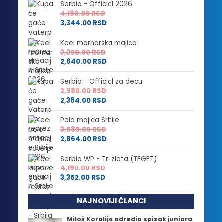
Serbia - Official 2026
4,180.00
RSD
3,344.00
RSD
Keel mornarska majica
3,300.00
RSD
2,640.00
RSD
Serbia - Official za decu
2,980.00
RSD
2,384.00
RSD
Polo majica Srbije
3,580.00
RSD
2,864.00
RSD
Serbia WP - Tri zlata (TEGET)
4,190.00
RSD
3,352.00
RSD
NAJNOVIJI ČLANCI
Miloš Korolija odredio spisak juniora