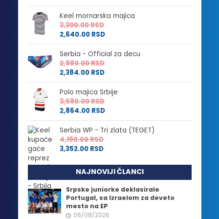
Keel mornarska majica
3,300.00
RSD
2,640.00
RSD
Serbia - Official za decu
2,980.00
RSD
2,384.00
RSD
Polo majica Srbije
3,580.00
RSD
2,864.00
RSD
Serbia WP - Tri zlata (TEGET)
4,190.00
RSD
3,352.00
RSD
NAJNOVIJI ČLANCI
Srpske juniorke deklasirale
Portugal, sa Izraelom za deveto
mesto na EP
06/08/2026