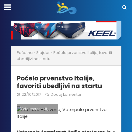
Početna
»
Slajder
»
Počelo prvenstvo Italije, favoriti
ubedljivi na startu
Počelo prvenstvo Italije,
favoriti ubedljivi na startu
22/10/2017
Dodaj komentar
(Foto: prorecco.it)