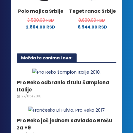
stranici
na
Polo majica Srbije
Teget ranac Srbije
proizvoda.
stranici
3,580.00
RSD
8,680.00
RSD
proizvoda.
2,864.00
RSD
6,944.00
RSD
Ovaj
proizvod
ima
više
Možda te zanima i ovo:
varijanti.
Opcije
mogu
biti
Pro Reko odbranio titulu šampiona
izabrane
Italije
na
27/05/2018
stranici
proizvoda.
Pro Reko još jednom savladao Brešu
za +9