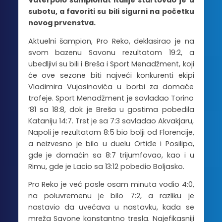
Vaterpolo šampionat Italije startovao je u
subotu, a favoriti su bili sigurni na početku
novog prvenstva.
Aktuelni šampion, Pro Reko, deklasirao je na
svom bazenu Savonu rezultatom 19:2, a
ubedljivi su bili i Breša i Sport Menadžment, koji
će ove sezone biti najveći konkurenti ekipi
Vladimira Vujasinovića u borbi za domaće
trofeje. Sport Menadžment je savladao Torino
’81 sa 18:8, dok je Breša u gostima pobedila
Kataniju 14:7. Trst je sa 7:3 savladao Akvakjaru,
Napoli je rezultatom 8:5 bio bolji od Florencije,
a neizvesno je bilo u duelu Ortiđe i Posilipa,
gde je domaćin sa 8:7 trijumfovao, kao i u
Rimu, gde je Lacio sa 13:12 pobedio Boljasko.
Pro Reko je već posle osam minuta vodio 4:0,
na poluvremenu je bilo 7:2, a razliku je
nastavio da uvećava u nastavku, kada se
mreža Savone konstantno tresla. Najefikasniji