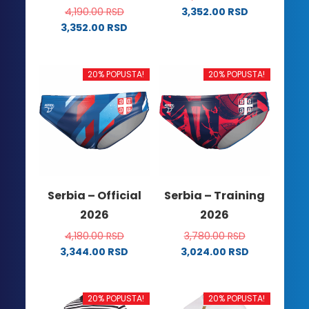
4,190.00
RSD
3,352.00
RSD
Ovaj
3,352.00
RSD
Ovaj
proizvod
proizvod
ima
ima
više
20% POPUSTA!
20% POPUSTA!
više
varijanti.
varijanti.
Opcije
Opcije
mogu
mogu
biti
biti
izabrane
izabrane
na
na
stranici
Serbia – Official
Serbia – Training
stranici
proizvoda.
2026
2026
proizvoda.
4,180.00
RSD
3,780.00
RSD
3,344.00
RSD
3,024.00
RSD
Ovaj
Ovaj
proizvod
proizvod
ima
ima
20% POPUSTA!
20% POPUSTA!