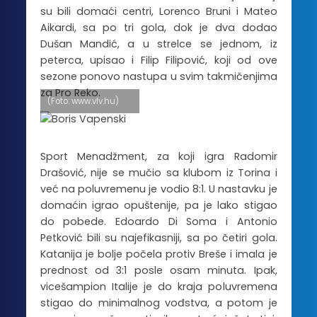
su bili domaći centri, Lorenco Bruni i Mateo
Aikardi, sa po tri gola, dok je dva dodao
Dušan Mandić, a u strelce se jednom, iz
peterca, upisao i Filip Filipović, koji od ove
sezone ponovo nastupa u svim takmičenjima
za Pro Reko.
(Foto: www.vlv.hu)
Sport Menadžment, za koji igra Radomir
Drašović, nije se mučio sa klubom iz Torina i
već na poluvremenu je vodio 8:1. U nastavku je
domaćin igrao opuštenije, pa je lako stigao
do pobede. Edoardo Di Soma i Antonio
Petković bili su najefikasniji, sa po četiri gola.
Katanija je bolje počela protiv Breše i imala je
prednost od 3:1 posle osam minuta. Ipak,
vicešampion Italije je do kraja poluvremena
stigao do minimalnog vođstva, a potom je