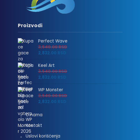
Proizvodi
Perfect Wave
3,540.00
RSD
2,832.00
RSD
Keel Art
3,540.00
RSD
2,832.00
RSD
WP Monster
3,540.00
RSD
2,832.00
RSD
O nama
Kontakt
Uslovi korišćenja