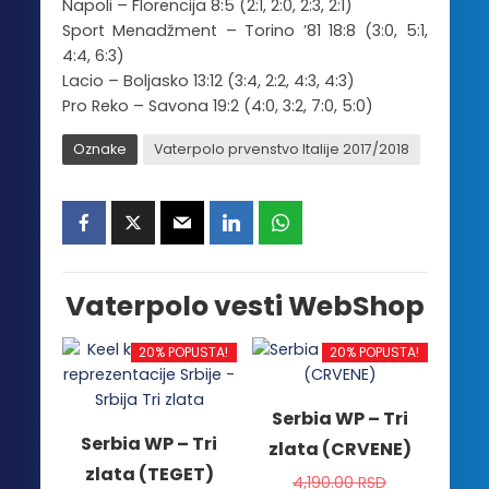
Napoli – Florencija 8:5 (2:1, 2:0, 2:3, 2:1)
Sport Menadžment – Torino ’81 18:8 (3:0, 5:1,
4:4, 6:3)
Lacio – Boljasko 13:12 (3:4, 2:2, 4:3, 4:3)
Pro Reko – Savona 19:2 (4:0, 3:2, 7:0, 5:0)
Oznake
Vaterpolo prvenstvo Italije 2017/2018
Vaterpolo vesti WebShop
20% POPUSTA!
20% POPUSTA!
Serbia WP – Tri
Serbia WP – Tri
zlata (CRVENE)
zlata (TEGET)
4,190.00
RSD