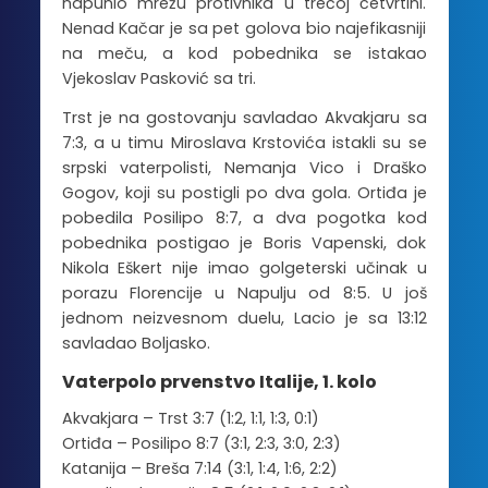
napunio mrežu protivnika u trećoj četvrtini.
Nenad Kačar je sa pet golova bio najefikasniji
na meču, a kod pobednika se istakao
Vjekoslav Pasković sa tri.
Trst je na gostovanju savladao Akvakjaru sa
7:3, a u timu Miroslava Krstovića istakli su se
srpski vaterpolisti, Nemanja Vico i Draško
Gogov, koji su postigli po dva gola. Ortiđa je
pobedila Posilipo 8:7, a dva pogotka kod
pobednika postigao je Boris Vapenski, dok
Nikola Eškert nije imao golgeterski učinak u
porazu Florencije u Napulju od 8:5. U još
jednom neizvesnom duelu, Lacio je sa 13:12
savladao Boljasko.
Vaterpolo prvenstvo Italije, 1. kolo
Akvakjara – Trst 3:7 (1:2, 1:1, 1:3, 0:1)
Ortiđa – Posilipo 8:7 (3:1, 2:3, 3:0, 2:3)
Katanija – Breša 7:14 (3:1, 1:4, 1:6, 2:2)