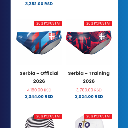
varijanti.
3,352.00
RSD
Ovaj
Opcije
proizvod
mogu
ima
biti
20% POPUSTA!
20% POPUSTA!
više
izabrane
varijanti.
na
Opcije
stranici
mogu
proizvoda.
biti
izabrane
na
Serbia – Official
Serbia – Training
stranici
2026
2026
proizvoda.
4,180.00
RSD
3,780.00
RSD
3,344.00
RSD
3,024.00
RSD
Ovaj
Ovaj
proizvod
proizvod
ima
ima
20% POPUSTA!
20% POPUSTA!
više
više