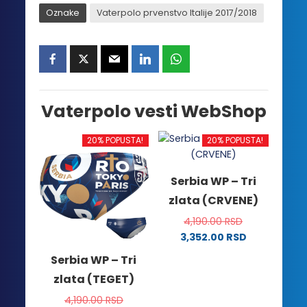
Oznake
Vaterpolo prvenstvo Italije 2017/2018
Vaterpolo vesti WebShop
20% POPUSTA!
20% POPUSTA!
Serbia WP – Tri
zlata (CRVENE)
4,190.00
RSD
3,352.00
RSD
Ovaj
Serbia WP – Tri
proizvod
zlata (TEGET)
ima
više
4,190.00
RSD