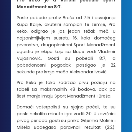
Pro Reko je u Veroni pobedio Sport
Menadžment sa 8:7.
Posle pobede protiv Breše od 7:5 i osvajanja
Kupa Italije, akutelni šampion te zemlje, Pro
Reko, odigrao je još jedan težak meč. U
najzanimljivijem susretu 16. kola domaćeg
prvenstva, drugoplasirani Sport Menadžment
ugostio je ekipu koju sa klupe vodi Vladimir
Vujasinović. Gosti su pobedili 8:7, a
pobedonosni pogodak postigao je 22
sekunde pre kraja meča Aleksandar Ivović.
Pro Reko je tako zadržao prvu poziciju na
tabeli sa maksimalnih 48 bodova, dok po
šest manje imaju Sport Menadžment i Breša.
Domaći vaterpolisti su sjajno počeli, te su
posle nekoliko minuta igre vodili 2:0. U završnici
prvog perioda gosti su preko Giljerma Moline i
Mišela Bodegasa poravnali rezultat (2:2).