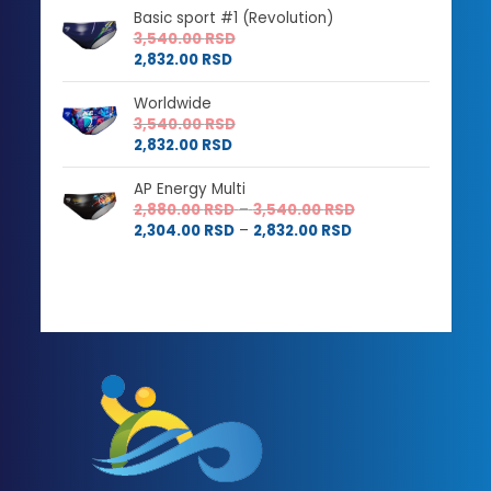
Basic sport #1 (Revolution)
3,540.00
RSD
2,832.00
RSD
Worldwide
3,540.00
RSD
2,832.00
RSD
AP Energy Multi
Raspon
2,880.00
RSD
–
3,540.00
RSD
Raspon
cena:
2,304.00
RSD
–
2,832.00
RSD
cena:
od
od
2,880.00 RSD
2,304.00 RSD
do
do
3,540.00 RSD
2,832.00 RSD