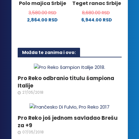
Polo majica Srbije
Teget ranac Srbije
proizvoda.
stranici
3,580.00
RSD
8,680.00
RSD
proizvoda.
2,864.00
RSD
6,944.00
RSD
Ovaj
proizvod
ima
više
Možda te zanima i ovo:
varijanti.
Opcije
mogu
biti
Pro Reko odbranio titulu šampiona
izabrane
Italije
na
27/05/2018
stranici
proizvoda.
Pro Reko još jednom savladao Brešu
za +9
07/05/2018