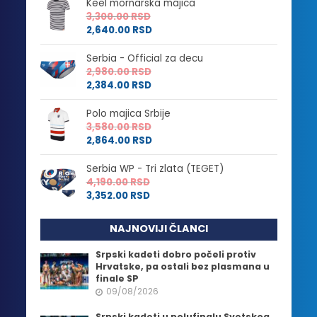
Keel mornarska majica
3,300.00
RSD
2,640.00
RSD
Serbia - Official za decu
2,980.00
RSD
2,384.00
RSD
Polo majica Srbije
3,580.00
RSD
2,864.00
RSD
Serbia WP - Tri zlata (TEGET)
4,190.00
RSD
3,352.00
RSD
NAJNOVIJI ČLANCI
Srpski kadeti dobro počeli protiv
Hrvatske, pa ostali bez plasmana u
finale SP
09/08/2026
Srpski kadeti u polufinalu Svetskog