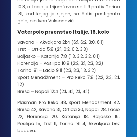
10:8, a Lacio je trijumfovao sa 11:9 protiv Torina
’81, kod kojeg je sjajan, sa četiri postignuta
gola, bio Ivan Vuksanović.
Vaterpolo prvenstvo Italije, 16. kolo
Savona – Akvakjara 21:4 (6:1, 6:2, 3:0, 6:1)
Trst – Ortiđa 5:8 (2:1, 0:2, 0:2, 3:3)
Boljasko – Katanija 7:8 (1:3, 3:2, 3:2, 0:1)
Florencija – Posilipo 10:8 (2:2, 3:1, 2:3, 3:2)
Torino ’81 – Lacio 9:11 (2:3, 3:3, 1:3, 3:2)
Sport Menadžment – Pro Reko 7:8 (2:2, 2:3, 2:1,
1:2)
Breša – Napoli 12:4 (2:1, 4:1, 2:1, 4:1)
Plasman: Pro Reko 48, Sport Menadžment 42,
Breša 42, Savona 31, Ortiđa 30, Napoli 28, Lacio
22, Florencija 20, Katanija 18, Boljasko 16,
Posilipo 15, Trst 11, Torino ’81 4, Akvakjara bez
bodova.