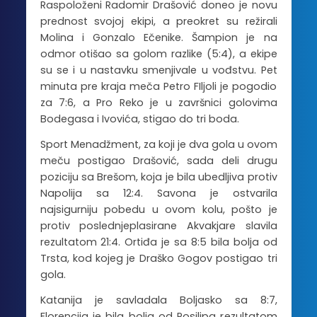
Raspoloženi Radomir Drašović doneo je novu
prednost svojoj ekipi, a preokret su režirali
Molina i Gonzalo Ečenike. Šampion je na
odmor otišao sa golom razlike (5:4), a ekipe
su se i u nastavku smenjivale u vođstvu. Pet
minuta pre kraja meča Petro FIljoli je pogodio
za 7:6, a Pro Reko je u završnici golovima
Bodegasa i Ivovića, stigao do tri boda.
Sport Menadžment, za koji je dva gola u ovom
meču postigao Drašović, sada deli drugu
poziciju sa Brešom, koja je bila ubedljiva protiv
Napolija sa 12:4. Savona je ostvarila
najsigurniju pobedu u ovom kolu, pošto je
protiv poslednjeplasirane Akvakjare slavila
rezultatom 21:4. Ortiđa je sa 8:5 bila bolja od
Trsta, kod kojeg je Draško Gogov postigao tri
gola.
Katanija je savladala Boljasko sa 8:7,
Florencija je bila bolja od Posilipa rezultatom