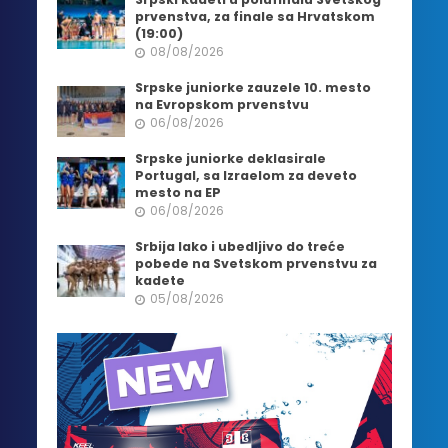
prvenstva, za finale sa Hrvatskom
(19:00)
08/08/2026
Srpske juniorke zauzele 10. mesto
na Evropskom prvenstvu
06/08/2026
Srpske juniorke deklasirale
Portugal, sa Izraelom za deveto
mesto na EP
06/08/2026
Srbija lako i ubedljivo do treće
pobede na Svetskom prvenstvu za
kadete
05/08/2026