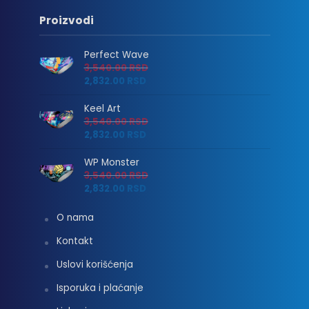
Proizvodi
Perfect Wave
3,540.00
RSD
2,832.00
RSD
Keel Art
3,540.00
RSD
2,832.00
RSD
WP Monster
3,540.00
RSD
2,832.00
RSD
O nama
Kontakt
Uslovi korišćenja
Isporuka i plaćanje