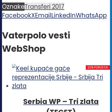
Oznake
Transferi 2017
Facebook
X
Email
LinkedIn
WhatsApp
Vaterpolo vesti
WebShop
20% POPUSTA!
Serbia WP – Tri zlata