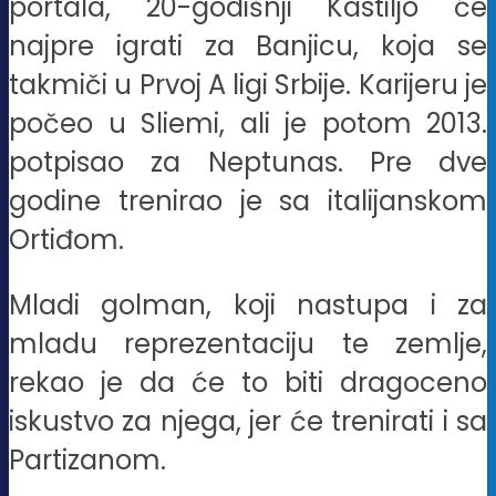
portala, 20-godišnji Kastiljo će
najpre igrati za Banjicu, koja se
takmiči u Prvoj A ligi Srbije. Karijeru je
počeo u Sliemi, ali je potom 2013.
potpisao za Neptunas. Pre dve
godine trenirao je sa italijanskom
Ortiđom.
Mladi golman, koji nastupa i za
mladu reprezentaciju te zemlje,
rekao je da će to biti dragoceno
iskustvo za njega, jer će trenirati i sa
Partizanom.