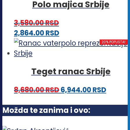
na
Polo majica Srbije
varijanti.
stranici
Opcije
proizvoda.
3,580.00
RSD
mogu
Ovaj
2,864.00
RSD
biti
proizvod
20% POPUSTA!
izabrane
ima
na
više
stranici
Teget ranac Srbije
varijanti.
proizvoda.
Opcije
8,680.00
RSD
6,944.00
RSD
mogu
biti
Možda te zanima i ovo:
izabrane
na