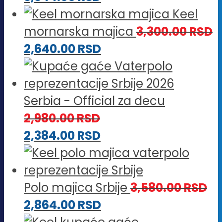
Keel
mornarska majica
3,300.00
RSD
2,640.00
RSD
Serbia - Official za decu
2,980.00
RSD
2,384.00
RSD
Polo majica Srbije
3,580.00
RSD
2,864.00
RSD