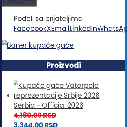
Komentar
Podeli sa prijateljima
Facebook
X
Email
LinkedIn
WhatsA
Proizvodi
Serbia - Official 2026
4,180.00
RSD
3,344.00
RSD