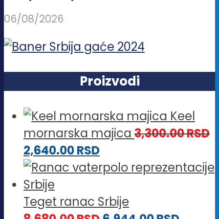
06/08/2026
Proizvodi
Keel
mornarska majica
3,300.00
RSD
2,640.00
RSD
Teget ranac Srbije
8,680.00
RSD
6,944.00
RSD