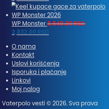
WP Monster
3,540.00
RSD
2,832.00
RSD
O nama
Kontakt
Uslovi korišćenja
Isporuka i plaćanje
Linkovi
Moj nalog
Vaterpolo vesti © 2026. Sva prava