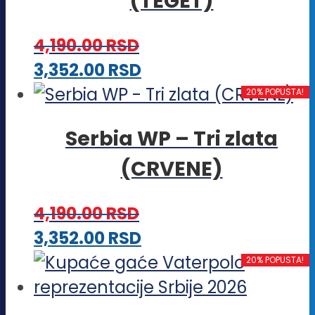
(TEGET)
4,190.00
RSD
Ovaj
3,352.00
RSD
proizvod
20% POPUSTA!
ima
Serbia WP – Tri zlata
više
(CRVENE)
varijanti.
Opcije
4,190.00
RSD
mogu
Ovaj
3,352.00
RSD
biti
proizvod
20% POPUSTA!
izabrane
ima
na
više