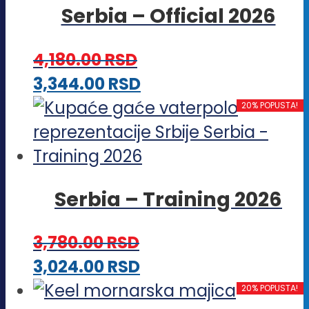
stranici
Serbia – Official 2026
varijanti.
proizvoda.
Opcije
4,180.00
RSD
mogu
Ovaj
3,344.00
RSD
biti
proizvod
20% POPUSTA!
izabrane
ima
na
više
stranici
varijanti.
proizvoda.
Serbia – Training 2026
Opcije
mogu
3,780.00
RSD
biti
Ovaj
3,024.00
RSD
izabrane
proizvod
20% POPUSTA!
na