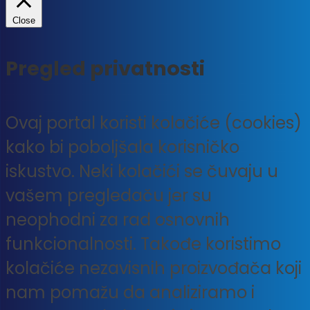
Close
Pregled privatnosti
Ovaj portal koristi kolačiće (cookies)
kako bi poboljšala korisničko
iskustvo. Neki kolačići se čuvaju u
vašem pregledaču jer su
neophodni za rad osnovnih
funkcionalnosti. Takođe koristimo
kolačiće nezavisnih proizvođača koji
nam pomažu da analiziramo i