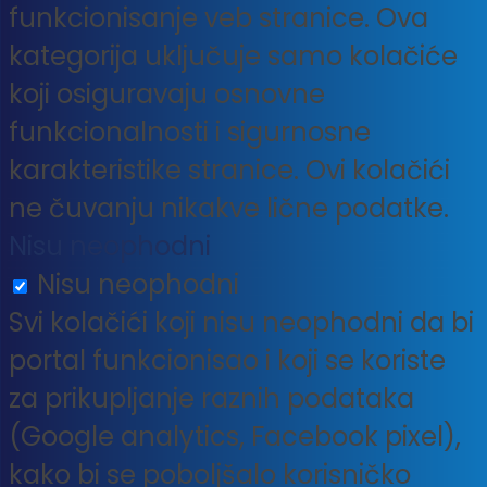
funkcionisanje veb stranice. Ova
kategorija uključuje samo kolačiće
koji osiguravaju osnovne
funkcionalnosti i sigurnosne
karakteristike stranice. Ovi kolačići
ne čuvanju nikakve lične podatke.
Nisu neophodni
Nisu neophodni
Svi kolačići koji nisu neophodni da bi
portal funkcionisao i koji se koriste
za prikupljanje raznih podataka
(Google analytics, Facebook pixel),
kako bi se poboljšalo korisničko