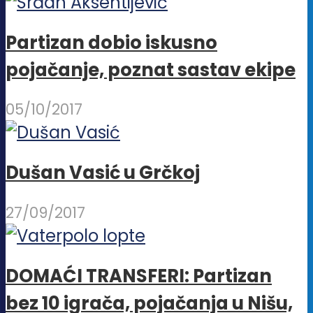
stranici
proizvoda.
Partizan dobio iskusno
pojačanje, poznat sastav ekipe
05/10/2017
Dušan Vasić u Grčkoj
27/09/2017
DOMAĆI TRANSFERI: Partizan
bez 10 igrača, pojačanja u Nišu,