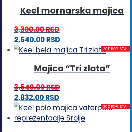
ima
stranici
Keel mornarska majica
više
proizvoda.
varijanti.
3,300.00
RSD
Opcije
Ovaj
2,640.00
RSD
mogu
proizvod
20% POPUSTA!
biti
ima
izabrane
Majica “Tri zlata”
više
na
varijanti.
stranici
3,540.00
RSD
Opcije
proizvoda.
Ovaj
2,832.00
RSD
mogu
proizvod
20% POPUSTA!
biti
ima
izabrane
više