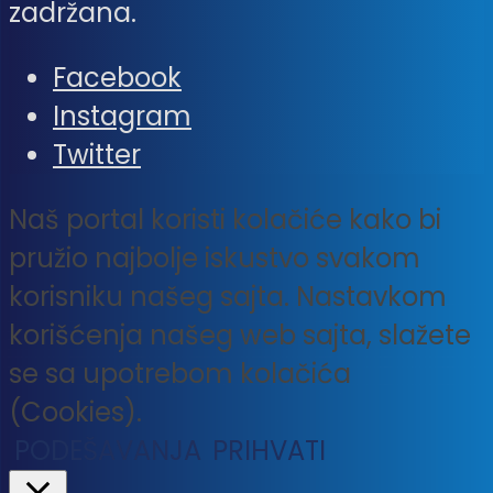
zadržana.
Facebook
Instagram
Twitter
Naš portal koristi kolačiće kako bi
pružio najbolje iskustvo svakom
korisniku našeg sajta. Nastavkom
korišćenja našeg web sajta, slažete
se sa upotrebom kolačića
(Cookies).
PODEŠAVANJA
PRIHVATI