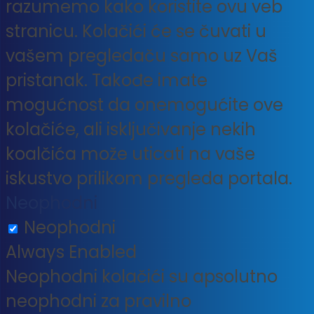
razumemo kako koristite ovu veb
stranicu. Kolačići će se čuvati u
vašem pregledaču samo uz Vaš
pristanak. Takođe imate
mogućnost da onemogućite ove
kolačiće, ali isključivanje nekih
koalčića može uticati na vaše
iskustvo prilikom pregleda portala.
Neophodni
Neophodni
Always Enabled
Neophodni kolačići su apsolutno
neophodni za pravilno