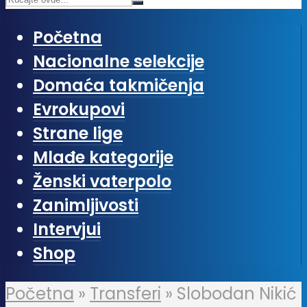
Početna
Nacionalne selekcije
Domaća takmičenja
Evrokupovi
Strane lige
Mlađe kategorije
Ženski vaterpolo
Zanimljivosti
Intervjui
Shop
Početna
»
Transferi
»
Slobodan Nikić