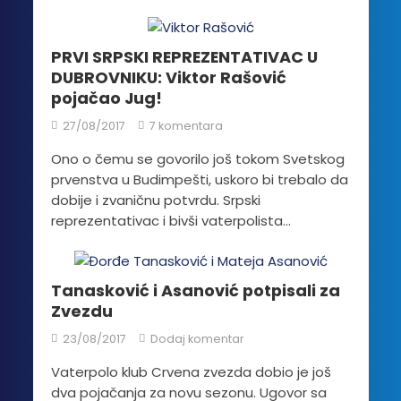
PRVI SRPSKI REPREZENTATIVAC U
DUBROVNIKU: Viktor Rašović
pojačao Jug!
27/08/2017
7 komentara
Ono o čemu se govorilo još tokom Svetskog
prvenstva u Budimpešti, uskoro bi trebalo da
dobije i zvaničnu potvrdu. Srpski
reprezentativac i bivši vaterpolista...
Tanasković i Asanović potpisali za
Zvezdu
23/08/2017
Dodaj komentar
Vaterpolo klub Crvena zvezda dobio je još
dva pojačanja za novu sezonu. Ugovor sa