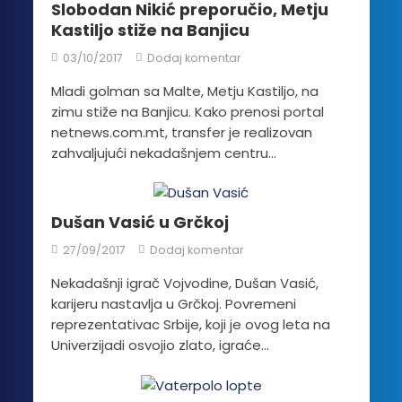
Slobodan Nikić preporučio, Metju
Kastiljo stiže na Banjicu
03/10/2017
Dodaj komentar
Mladi golman sa Malte, Metju Kastiljo, na
zimu stiže na Banjicu. Kako prenosi portal
netnews.com.mt, transfer je realizovan
zahvaljujući nekadašnjem centru...
Dušan Vasić u Grčkoj
27/09/2017
Dodaj komentar
Nekadašnji igrač Vojvodine, Dušan Vasić,
karijeru nastavlja u Grčkoj. Povremeni
reprezentativac Srbije, koji je ovog leta na
Univerzijadi osvojio zlato, igraće...