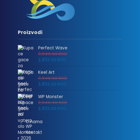
Proizvodi
Perfect Wave
3,540.00
RSD
2,832.00
RSD
Keel Art
3,540.00
RSD
2,832.00
RSD
WP Monster
3,540.00
RSD
2,832.00
RSD
O nama
Kontakt