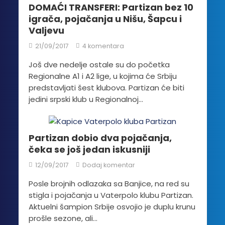
DOMAĆI TRANSFERI: Partizan bez 10
igrača, pojačanja u Nišu, Šapcu i
Valjevu
21/09/2017
4 komentara
Još dve nedelje ostale su do početka
Regionalne A1 i A2 lige, u kojima će Srbiju
predstavljati šest klubova. Partizan će biti
jedini srpski klub u Regionalnoj...
Partizan dobio dva pojačanja,
čeka se još jedan iskusniji
12/09/2017
Dodaj komentar
Posle brojnih odlazaka sa Banjice, na red su
stigla i pojačanja u Vaterpolo klubu Partizan.
Aktuelni šampion Srbije osvojio je duplu krunu
prošle sezone, ali...