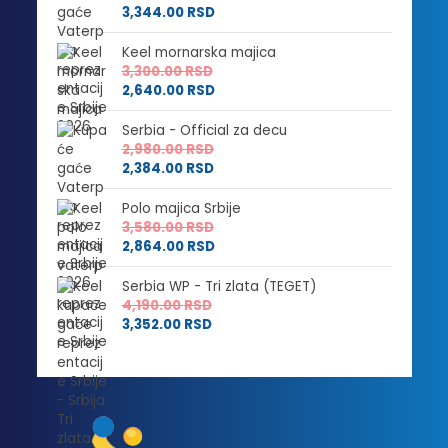
3,344.00
RSD
Keel mornarska majica
3,300.00
RSD
2,640.00
RSD
Serbia - Official za decu
2,980.00
RSD
2,384.00
RSD
Polo majica Srbije
3,580.00
RSD
2,864.00
RSD
Serbia WP - Tri zlata (TEGET)
4,190.00
RSD
3,352.00
RSD