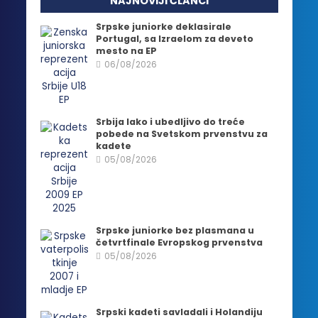
NAJNOVIJI ČLANCI
Srpske juniorke deklasirale
Portugal, sa Izraelom za deveto
mesto na EP
06/08/2026
Srbija lako i ubedljivo do treće
pobede na Svetskom prvenstvu za
kadete
05/08/2026
Srpske juniorke bez plasmana u
četvrtfinale Evropskog prvenstva
05/08/2026
Srpski kadeti savladali i Holandiju