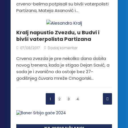
crveno-belima potpisali su bivši vaterpolisti
Partizana, Mateja Asanović i...
Kralj napustio Zvezdu, u Budvi i
bivši vaterpolista Partizana
07/08/2017
Dodaj komentar
Crvena zvezda je pre nekoliko dana dobila
novog trenera, kada je stigao Dejan Savić, a
sada je i zvanično da ostaje bez 27-
godišnjeg čuvara mreže Crnogorski...
1
2
3
4