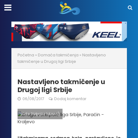
Početna
»
Domaća takmičenja
»
Nastavljeno
takmičenje u Drugoj ligi Srbije
Nastavljeno takmičenje u
Drugoj ligi Srbije
06/08/2017
Dodaj komentar
(Foto: Nebojša Ivković)