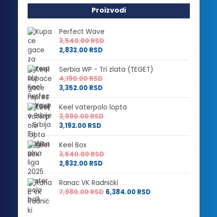
Proizvodi
Perfect Wave
3,540.00
RSD
2,832.00
RSD
Serbia WP - Tri zlata (TEGET)
4,190.00
RSD
3,352.00
RSD
Keel vaterpolo lopta
3,990.00
RSD
3,192.00
RSD
Keel Box
3,540.00
RSD
2,832.00
RSD
Ranac VK Radnički
7,980.00
RSD
6,384.00
RSD