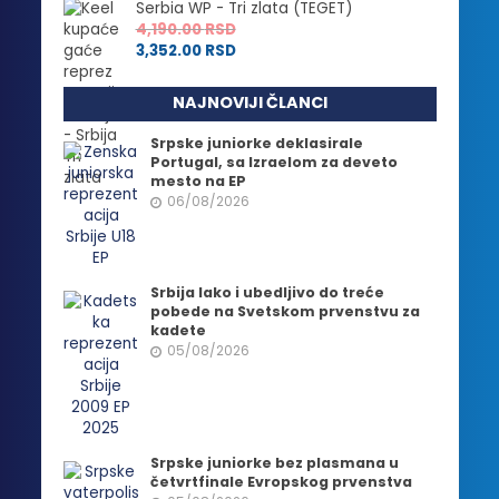
Serbia WP - Tri zlata (TEGET)
4,190.00
RSD
3,352.00
RSD
NAJNOVIJI ČLANCI
Srpske juniorke deklasirale
Portugal, sa Izraelom za deveto
mesto na EP
06/08/2026
Srbija lako i ubedljivo do treće
pobede na Svetskom prvenstvu za
kadete
05/08/2026
Srpske juniorke bez plasmana u
četvrtfinale Evropskog prvenstva