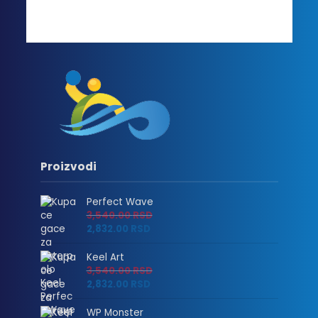
Proizvodi
Perfect Wave
3,540.00
RSD
2,832.00
RSD
Keel Art
3,540.00
RSD
2,832.00
RSD
WP Monster