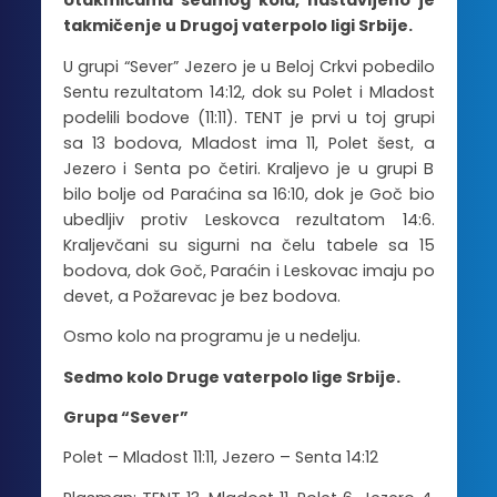
Utakmicama sedmog kola, nastavljeno je
takmičenje u Drugoj vaterpolo ligi Srbije.
U grupi “Sever” Jezero je u Beloj Crkvi pobedilo
Sentu rezultatom 14:12, dok su Polet i Mladost
podelili bodove (11:11). TENT je prvi u toj grupi
sa 13 bodova, Mladost ima 11, Polet šest, a
Jezero i Senta po četiri. Kraljevo je u grupi B
bilo bolje od Paraćina sa 16:10, dok je Goč bio
ubedljiv protiv Leskovca rezultatom 14:6.
Kraljevčani su sigurni na čelu tabele sa 15
bodova, dok Goč, Paraćin i Leskovac imaju po
devet, a Požarevac je bez bodova.
Osmo kolo na programu je u nedelju.
Sedmo kolo Druge vaterpolo lige Srbije.
Grupa “Sever”
Polet – Mladost 11:11, Jezero – Senta 14:12