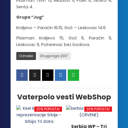
Plasman: TENT 13, Mladost 11, Polet 6, Jezero 4,
Senta 4.
Grupa “Jug”
Kraljevo – Paraćin 16:10, Goč – Leskovac 14:6
Plasman: Kraljevo 15, Goč 9, Paraćin 9,
Leskovac 9, Požarevac bez bodova.
Oznake
Druga liga 2017
Vaterpolo vesti WebShop
20% POPUSTA!
20% POPUSTA!
Serbia WP – Tri