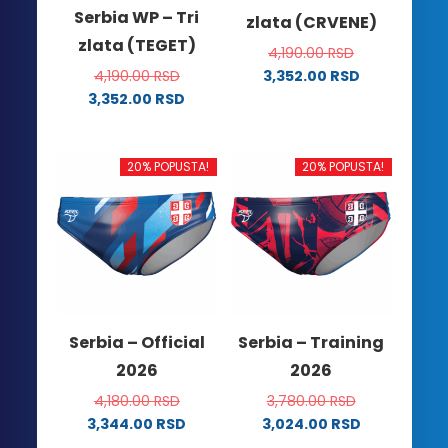
Serbia WP – Tri
zlata (CRVENE)
zlata (TEGET)
4,190.00
RSD
4,190.00
RSD
3,352.00
RSD
Ovaj
3,352.00
RSD
Ovaj
proizvod
proizvod
ima
ima
više
20% POPUSTA!
20% POPUSTA!
više
varijanti.
varijanti.
Opcije
Opcije
mogu
mogu
biti
biti
izabrane
izabrane
na
na
stranici
Serbia – Official
Serbia – Training
stranici
proizvoda.
2026
2026
proizvoda.
4,180.00
RSD
3,780.00
RSD
3,344.00
RSD
3,024.00
RSD
Ovaj
Ovaj