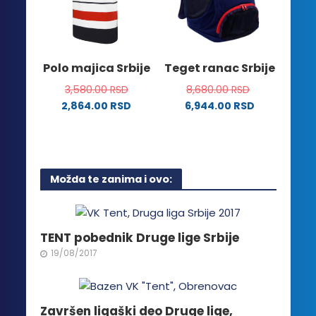
biti
mogu
izabrane
biti
na
izabrane
stranici
na
Polo majica Srbije
Teget ranac Srbije
proizvoda.
stranici
3,580.00
RSD
8,680.00
RSD
proizvoda.
2,864.00
RSD
6,944.00
RSD
Ovaj
proizvod
ima
više
Možda te zanima i ovo:
varijanti.
Opcije
mogu
biti
TENT pobednik Druge lige Srbije
izabrane
19/08/2017
na
stranici
proizvoda.
Završen ligaški deo Druge lige,