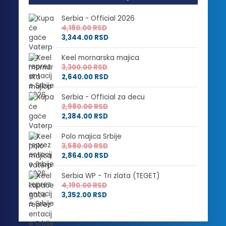
Serbia - Official 2026
4,180.00
RSD
3,344.00
RSD
Keel mornarska majica
3,300.00
RSD
2,640.00
RSD
Serbia - Official za decu
2,980.00
RSD
2,384.00
RSD
Polo majica Srbije
3,580.00
RSD
2,864.00
RSD
Serbia WP - Tri zlata (TEGET)
4,190.00
RSD
3,352.00
RSD