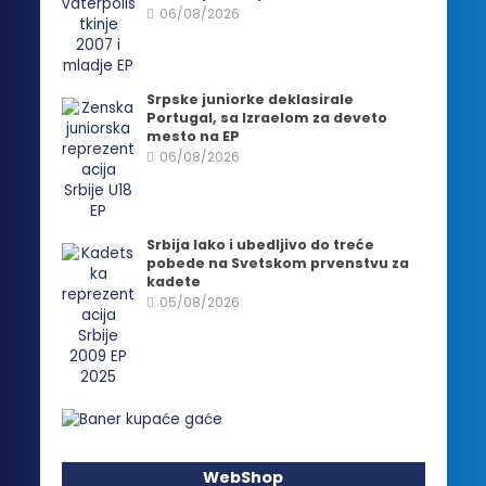
06/08/2026
Srpske juniorke deklasirale
Portugal, sa Izraelom za deveto
mesto na EP
06/08/2026
Srbija lako i ubedljivo do treće
pobede na Svetskom prvenstvu za
kadete
05/08/2026
WebShop