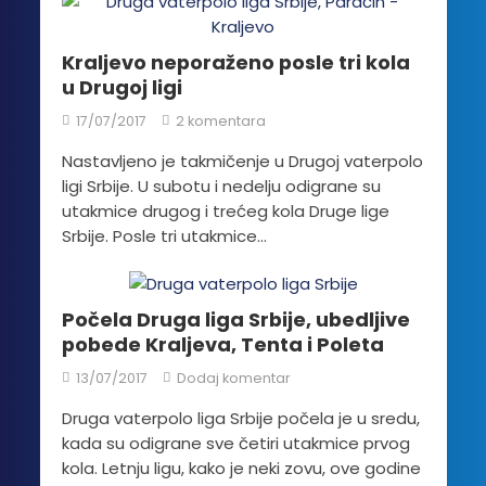
Kraljevo neporaženo posle tri kola
u Drugoj ligi
17/07/2017
2 komentara
Nastavljeno je takmičenje u Drugoj vaterpolo
ligi Srbije. U subotu i nedelju odigrane su
utakmice drugog i trećeg kola Druge lige
Srbije. Posle tri utakmice...
Počela Druga liga Srbije, ubedljive
pobede Kraljeva, Tenta i Poleta
13/07/2017
Dodaj komentar
Druga vaterpolo liga Srbije počela je u sredu,
kada su odigrane sve četiri utakmice prvog
kola. Letnju ligu, kako je neki zovu, ove godine