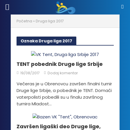
Početna
»
Druga liga 2017
Oznaka Druga liga 2017
TENT pobednik Druge lige Srbije
19/08/2017
Dodaj komentar
Večeras je u Obrenovcu završen finalni turnir
Druge lige Srbije, a pobednik je TENT. Domaći
vaterpolisti pobedili su u finalu završnog
turnira Mladost...
Završen ligaški deo Druge lige,