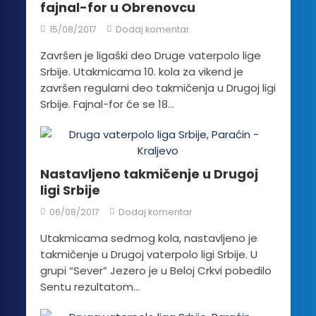
fajnal-for u Obrenovcu
15/08/2017
Dodaj komentar
Završen je ligaški deo Druge vaterpolo lige
Srbije. Utakmicama 10. kola za vikend je
završen regularni deo takmičenja u Drugoj ligi
Srbije. Fajnal-for će se 18...
Nastavljeno takmičenje u Drugoj
ligi Srbije
06/08/2017
Dodaj komentar
Utakmicama sedmog kola, nastavljeno je
takmičenje u Drugoj vaterpolo ligi Srbije. U
grupi “Sever” Jezero je u Beloj Crkvi pobedilo
Sentu rezultatom...