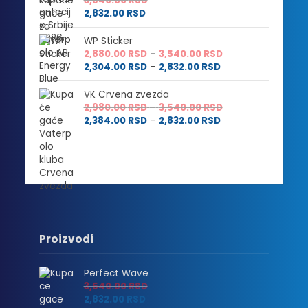
3,540.00
RSD
2,832.00
RSD
WP Sticker
Raspon
2,880.00
RSD
–
3,540.00
RSD
Raspon
cena:
2,304.00
RSD
–
2,832.00
RSD
cena:
od
od
2,880.00 RSD
VK Crvena zvezda
2,304.00 RSD
do
Raspon
2,980.00
RSD
–
3,540.00
RSD
do
3,540.00 RSD
Raspon
cena:
2,384.00
RSD
–
2,832.00
RSD
2,832.00 RSD
cena:
od
od
2,980.00 RSD
2,384.00 RSD
do
do
3,540.00 RSD
2,832.00 RSD
Proizvodi
Perfect Wave
3,540.00
RSD
2,832.00
RSD