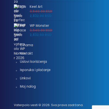
Keel Art
3,540.00
RSD
2,832.00
RSD
WP Monster
3,540.00
RSD
2,832.00
RSD
O nama
Kontakt
Uslovi korišćenja
Isporuka i plaćanje
Linkovi
Moj nalog
Vaterpolo vesti © 2026. Sva prava zadržana.