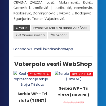
CRVENA ZVEZDA: Lazić, Maksimović, Đukić,
Ćorović 1, Josifović 1, Rudić, Ilić, Novaković,
Kaplarević, Damnjanović 1, Ivković 3, Radojević,
Zgonjanin. Trener: Vujadinović.
Oznake
Prvenstvo Srbije za dame 2016/2017
ŽVK Crvena zvezda
ŽVK Vračar
Facebook
X
Email
LinkedIn
WhatsApp
Vaterpolo vesti WebShop
20% POPUSTA!
20% POPUSTA!
Serbia WP – Tri
Serbia WP – Tri
zlata (CRVENE)
zlata (TEGET)
4,190.00
RSD