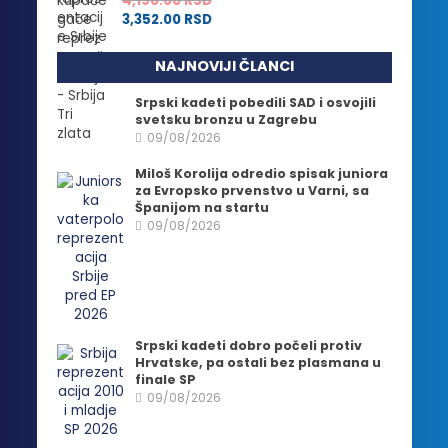
4,190.00
RSD
3,352.00
RSD
NAJNOVIJI ČLANCI
Srpski kadeti pobedili SAD i osvojili
svetsku bronzu u Zagrebu
09/08/2026
Miloš Korolija odredio spisak juniora
za Evropsko prvenstvo u Varni, sa
Španijom na startu
09/08/2026
Srpski kadeti dobro počeli protiv
Hrvatske, pa ostali bez plasmana u
finale SP
09/08/2026