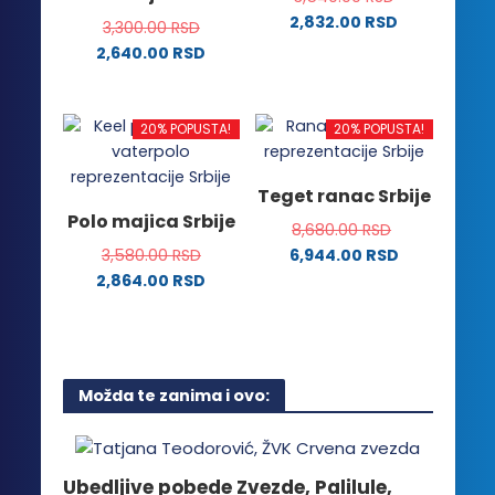
2,832.00
RSD
biti
biti
3,300.00
RSD
Ovaj
izabrane
izabrane
2,640.00
RSD
proizvod
na
na
Ovaj
ima
stranici
stranici
proizvod
više
proizvoda.
proizvoda.
ima
20% POPUSTA!
20% POPUSTA!
varijanti.
više
Opcije
varijanti.
Teget ranac Srbije
mogu
Opcije
Polo majica Srbije
biti
8,680.00
RSD
mogu
izabrane
3,580.00
RSD
6,944.00
RSD
biti
na
2,864.00
RSD
izabrane
stranici
Ovaj
na
proizvoda.
proizvod
stranici
ima
proizvoda.
više
Možda te zanima i ovo:
varijanti.
Opcije
mogu
biti
Ubedljive pobede Zvezde, Palilule,