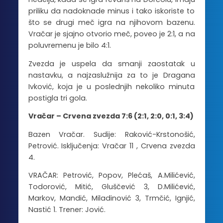
priliku da nadoknade minus i tako iskoriste to
što se drugi meč igra na njihovom bazenu.
Vračar je sjajno otvorio meč, poveo je 2:1, a na
poluvremenu je bilo 4:1.
Zvezda je uspela da smanji zaostatak u
nastavku, a najzaslužnija za to je Dragana
Ivković, koja je u poslednjih nekoliko minuta
postigla tri gola.
Vračar – Crvena zvezda 7:6 (2:1, 2:0, 0:1, 3:4)
Bazen Vračar. Sudije: Raković-Krstonošić,
Petrović. Isključenja: Vračar 11 , Crvena zvezda
4.
VRAČAR: Petrović, Popov, Plećaš, A.Milićević,
Todorović, Mitić, Gluščević 3, D.Milićević,
Markov, Mandić, Miladinović 3, Trmčić, Ignjić,
Nastić 1. Trener: Jović.