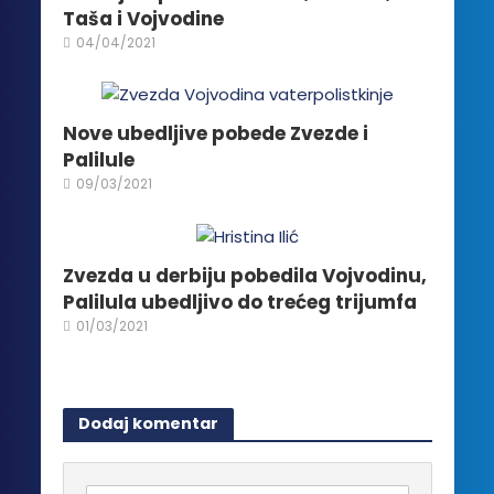
izabrane
Taša i Vojvodine
na
04/04/2021
stranici
proizvoda.
Nove ubedljive pobede Zvezde i
Palilule
09/03/2021
Zvezda u derbiju pobedila Vojvodinu,
Palilula ubedljivo do trećeg trijumfa
01/03/2021
Dodaj komentar