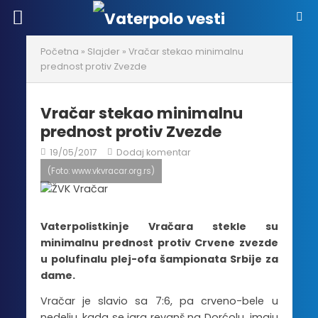
Početna
»
Slajder
»
Vračar stekao minimalnu
prednost protiv Zvezde
Vračar stekao minimalnu
prednost protiv Zvezde
19/05/2017
Dodaj komentar
(Foto: www.vkvracar.org.rs)
Vaterpolistkinje Vračara stekle su
minimalnu prednost protiv Crvene zvezde
u polufinalu plej-ofa šampionata Srbije za
dame.
Vračar je slavio sa 7:6, pa crveno-bele u
nedelju, kada se igra revanš na Dorćolu, imaju