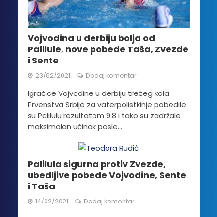
Vojvodina u derbiju bolja od
Palilule, nove pobede Taša, Zvezde
i Sente
23/02/2021
Dodaj komentar
Igračice Vojvodine u derbiju trećeg kola
Prvenstva Srbije za vaterpolistkinje pobedile
su Palilulu rezultatom 9:8 i tako su zadržale
maksimalan učinak posle...
Palilula sigurna protiv Zvezde,
ubedljive pobede Vojvodine, Sente
i Taša
14/02/2021
Dodaj komentar