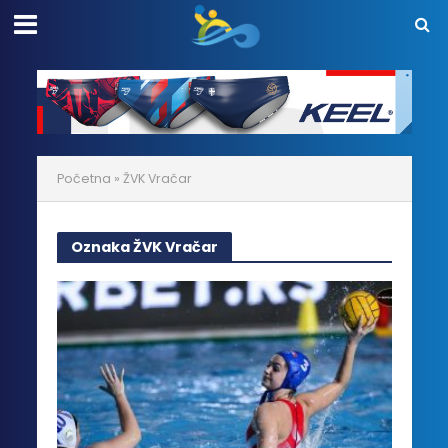
Početna
»
ŽVK Vračar
Oznaka ŽVK Vračar