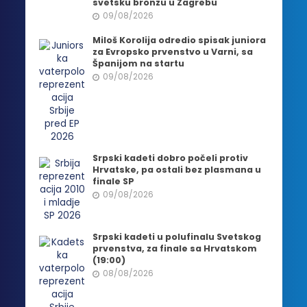
svetsku bronzu u Zagrebu
09/08/2026
Miloš Korolija odredio spisak juniora
za Evropsko prvenstvo u Varni, sa
Španijom na startu
09/08/2026
Srpski kadeti dobro počeli protiv
Hrvatske, pa ostali bez plasmana u
finale SP
09/08/2026
Srpski kadeti u polufinalu Svetskog
prvenstva, za finale sa Hrvatskom
(19:00)
08/08/2026