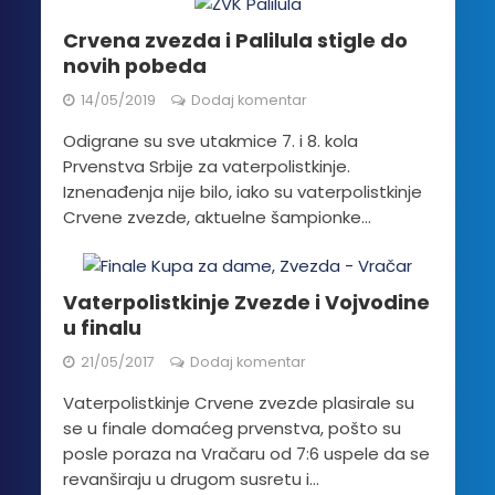
Crvena zvezda i Palilula stigle do
novih pobeda
14/05/2019
Dodaj komentar
Odigrane su sve utakmice 7. i 8. kola
Prvenstva Srbije za vaterpolistkinje.
Iznenađenja nije bilo, iako su vaterpolistkinje
Crvene zvezde, aktuelne šampionke...
Vaterpolistkinje Zvezde i Vojvodine
u finalu
21/05/2017
Dodaj komentar
Vaterpolistkinje Crvene zvezde plasirale su
se u finale domaćeg prvenstva, pošto su
posle poraza na Vračaru od 7:6 uspele da se
revanširaju u drugom susretu i...