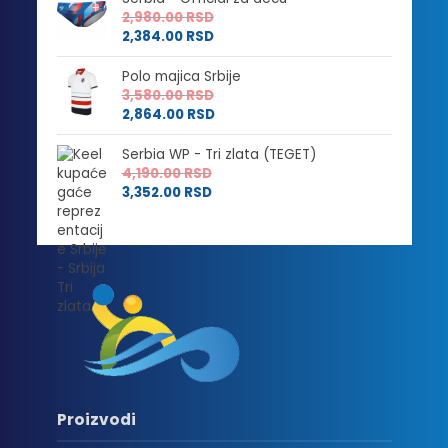
2,980.00
RSD
2,384.00
RSD
Polo majica Srbije
3,580.00
RSD
2,864.00
RSD
Serbia WP - Tri zlata (TEGET)
4,190.00
RSD
3,352.00
RSD
Proizvodi