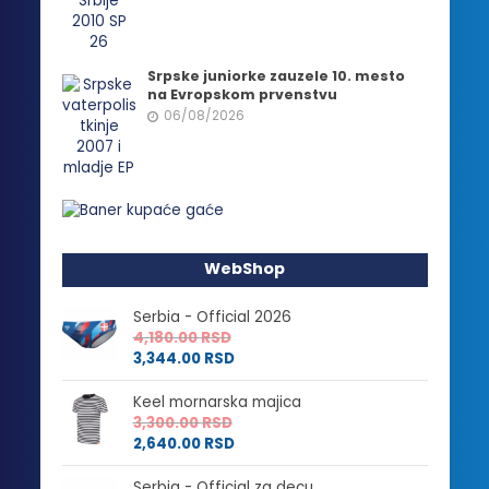
Srpske juniorke zauzele 10. mesto
na Evropskom prvenstvu
06/08/2026
WebShop
Serbia - Official 2026
4,180.00
RSD
3,344.00
RSD
Keel mornarska majica
3,300.00
RSD
2,640.00
RSD
Serbia - Official za decu