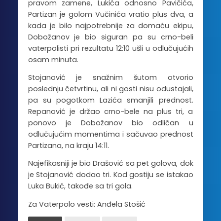
pravom zamene, Lukića odnosno Pavičića,
Partizan je golom Vučinića vratio plus dva, a
kada je bilo najpotrebnije za domaću ekipu,
Dobožanov je bio siguran pa su crno-beli
vaterpolisti pri rezultatu 12:10 ušli u odlučujućih
osam minuta.
Stojanović je snažnim šutom otvorio
poslednju četvrtinu, ali ni gosti nisu odustajali,
pa su pogotkom Lazića smanjili prednost.
Repanović je držao crno-bele na plus tri, a
ponovo je Dobožanov bio odličan u
odlučujućim momentima i sačuvao prednost
Partizana, na kraju 14:11.
Najefikasniji je bio Drašović sa pet golova, dok
je Stojanović dodao tri. Kod gostiju se istakao
Luka Bukić, takođe sa tri gola.
Za Vaterpolo vesti: Anđela Stošić