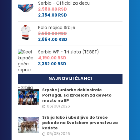
Serbia - Official za decu
2,980.00
RSD
2,384.00
RSD
Polo majica Srbije
3,580.00
RSD
2,864.00
RSD
Serbia WP - Tri zlata (TEGET)
4,190.00
RSD
3,352.00
RSD
NAJNOVIJI ČLANCI
Srpske juniorke deklasirale
Portugal, sa Izraelom za deveto
mesto na EP
06/08/2026
Srbija lako i ubedljivo do treće
pobede na Svetskom prvenstvu za
kadete
05/08/2026