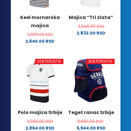
izabrane
izabrane
na
na
Keel mornarska
Majica “Tri zlata”
stranici
stranici
majica
3,540.00
RSD
proizvoda.
proizvoda.
2,832.00
RSD
3,300.00
RSD
Ovaj
2,640.00
RSD
proizvod
Ovaj
ima
proizvod
više
ima
20% POPUSTA!
20% POPUSTA!
varijanti.
više
Opcije
varijanti.
mogu
Opcije
biti
mogu
izabrane
biti
na
izabrane
stranici
na
Polo majica Srbije
Teget ranac Srbije
proizvoda.
stranici
3,580.00
RSD
8,680.00
RSD
proizvoda.
2,864.00
RSD
6,944.00
RSD