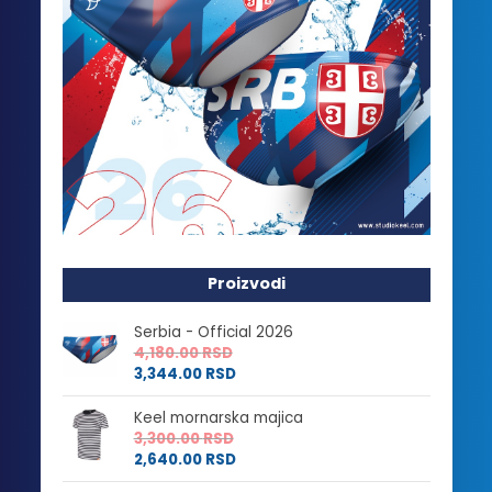
Proizvodi
Serbia - Official 2026
4,180.00
RSD
3,344.00
RSD
Keel mornarska majica
3,300.00
RSD
2,640.00
RSD