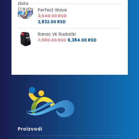
Perfect Wave
3,540.00
RSD
2,832.00
RSD
Ranac VK Radnički
7,980.00
RSD
6,384.00
RSD
Proizvodi