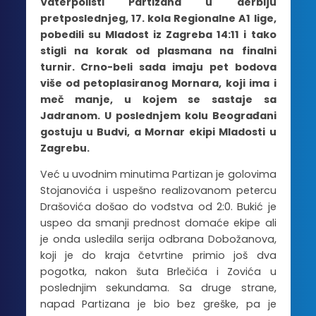
Vaterpolisti Partizana u derbiju
pretposlednjeg, 17. kola Regionalne A1 lige,
pobedili su Mladost iz Zagreba 14:11 i tako
stigli na korak od plasmana na finalni
turnir. Crno-beli sada imaju pet bodova
više od petoplasiranog Mornara, koji ima i
meč manje, u kojem se sastaje sa
Jadranom. U poslednjem kolu Beograđani
gostuju u Budvi, a Mornar ekipi Mladosti u
Zagrebu.
Već u uvodnim minutima Partizan je golovima
Stojanovića i uspešno realizovanom petercu
Drašovića došao do vođstva od 2:0. Bukić je
uspeo da smanji prednost domaće ekipe ali
je onda usledila serija odbrana Dobožanova,
koji je do kraja četvrtine primio još dva
pogotka, nakon šuta Brlečića i Zovića u
poslednjim sekundama. Sa druge strane,
napad Partizana je bio bez greške, pa je