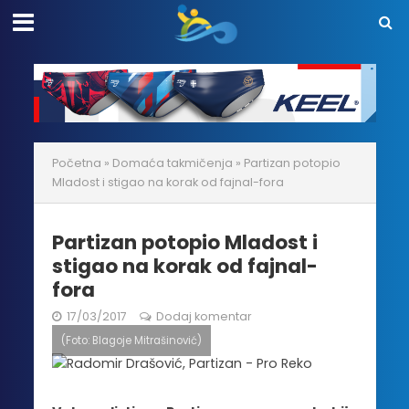
Početna
»
Domaća takmičenja
»
Partizan potopio
Mladost i stigao na korak od fajnal-fora
Partizan potopio Mladost i
stigao na korak od fajnal-
fora
17/03/2017
Dodaj komentar
(Foto: Blagoje Mitrašinović)