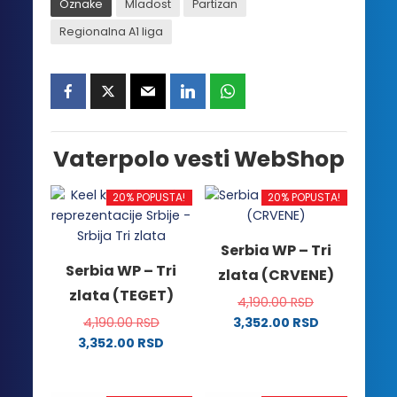
Oznake
Mladost
Partizan
Regionalna A1 liga
Vaterpolo vesti WebShop
20% POPUSTA!
20% POPUSTA!
Serbia WP – Tri
Serbia WP – Tri
zlata (CRVENE)
zlata (TEGET)
4,190.00
RSD
4,190.00
RSD
3,352.00
RSD
Ovaj
3,352.00
RSD
Ovaj
proizvod
proizvod
ima