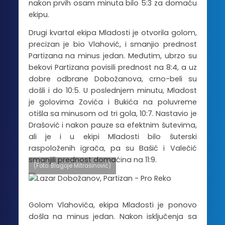
nakon prvih osam minuta bilo 5:3 za domaću
ekipu.
Drugi kvartal ekipa Mladosti je otvorila golom,
precizan je bio Vlahović, i smanjio prednost
Partizana na minus jedan. Međutim, ubrzo su
bekovi Partizana povisili prednost na 8:4, a uz
dobre odbrane Dobožanova, crno-beli su
došli i do 10:5. U poslednjem minutu, Mladost
je golovima Zovića i Bukića na poluvreme
otišla sa minusom od tri gola, 10:7. Nastavio je
Drašović i nakon pauze sa efektnim šutevima,
ali je i u ekipi Mladosti bilo šuterski
raspoloženih igrača, pa su Bašić i Valečić
smanjili prednost domaćina na 11:9.
(Foto: Blagoje Mitrašinović)
Golom Vlahovića, ekipa Mladosti je ponovo
došla na minus jedan. Nakon isključenja sa