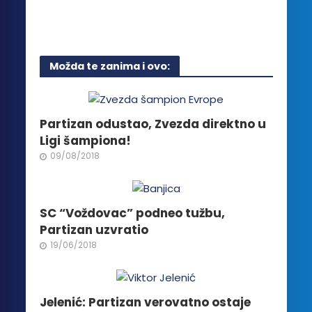
Ovaj
proizvod
ima
više
Možda te zanima i ovo:
varijanti.
Opcije
mogu
biti
Partizan odustao, Zvezda direktno u
izabrane
Ligi šampiona!
na
09/08/2018
stranici
proizvoda.
SC “Voždovac” podneo tužbu,
Partizan uzvratio
19/06/2018
Jelenić: Partizan verovatno ostaje