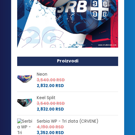
Proizvodi
Neon
3,540.00
RSD
2,832.00
RSD
Keel Split
3,540.00
RSD
2,832.00
RSD
Serbia WP - Tri zlata (CRVENE)
4,190.00
RSD
3,352.00
RSD