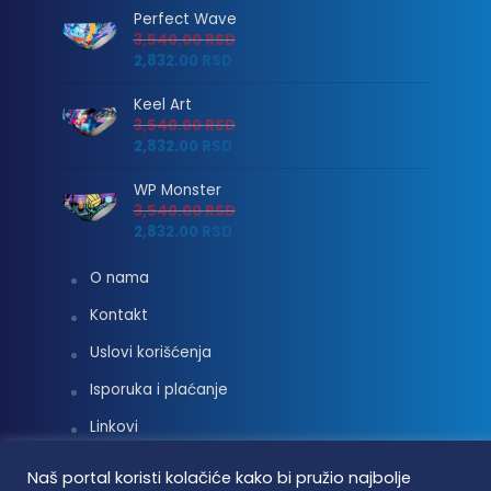
Perfect Wave
3,540.00
RSD
2,832.00
RSD
Keel Art
3,540.00
RSD
2,832.00
RSD
WP Monster
3,540.00
RSD
2,832.00
RSD
O nama
Kontakt
Uslovi korišćenja
Isporuka i plaćanje
Linkovi
Moj nalog
Naš portal koristi kolačiće kako bi pružio najbolje