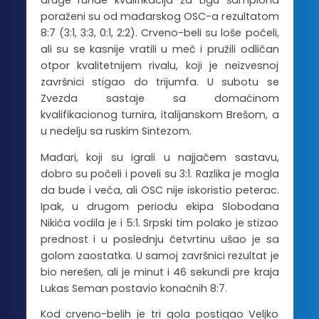
druge runde kvalifikacija za Ligu šampiona
poraženi su od mađarskog OSC-a rezultatom
8:7 (3:1, 3:3, 0:1, 2:2). Crveno-beli su loše počeli,
ali su se kasnije vratili u meč i pružili odličan
otpor kvalitetnijem rivalu, koji je neizvesnoj
završnici stigao do trijumfa. U subotu se
Zvezda sastaje sa domaćinom
kvalifikacionog turnira, italijanskom Brešom, a
u nedelju sa ruskim Sintezom.
Mađari, koji su igrali u najjačem sastavu,
dobro su počeli i poveli su 3:1. Razlika je mogla
da bude i veća, ali OSC nije iskoristio peterac.
Ipak, u drugom periodu ekipa Slobodana
Nikića vodila je i 5:1. Srpski tim polako je stizao
prednost i u poslednju četvrtinu ušao je sa
golom zaostatka. U samoj završnici rezultat je
bio nerešen, ali je minut i 46 sekundi pre kraja
Lukas Seman postavio konačnih 8:7.
Kod crveno-belih je tri gola postigao Veljko