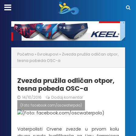
Početna
»
Evrokupovi
»
Zvezda pružila odličan otpor,
tesna pobeda OSC-a
Zvezda pružila odličan otpor,
tesna pobeda OSC-a
14/10/2016
Dodaj komentar
(Foto: facebook.com/oscwaterpolo)
Vaterpolisti Crvene zvezde u prvom kolu