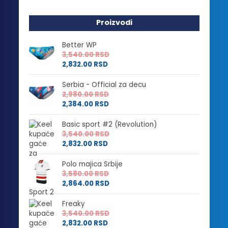
Proizvodi
Better WP
3,540.00
RSD
2,832.00
RSD
Serbia - Official za decu
2,980.00
RSD
2,384.00
RSD
Basic sport #2 (Revolution)
3,540.00
RSD
2,832.00
RSD
Polo majica Srbije
3,580.00
RSD
2,864.00
RSD
Freaky
3,540.00
RSD
2,832.00
RSD