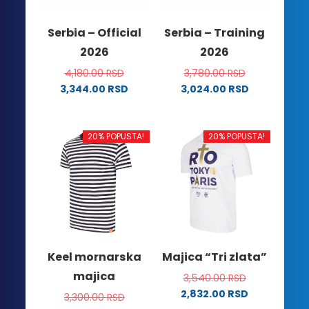
izabrane
na
na
stranici
Serbia – Official
Serbia – Training
stranici
proizvoda.
2026
2026
proizvoda.
4,180.00
RSD
3,780.00
RSD
3,344.00
RSD
3,024.00
RSD
Ovaj
Ovaj
proizvod
proizvod
ima
ima
20% POPUSTA!
20% POPUSTA!
više
više
varijanti.
varijanti.
Opcije
Opcije
mogu
mogu
biti
biti
izabrane
izabrane
na
na
Keel mornarska
Majica “Tri zlata”
stranici
stranici
majica
3,540.00
RSD
proizvoda.
proizvoda.
2,832.00
RSD
3,300.00
RSD
Ovaj