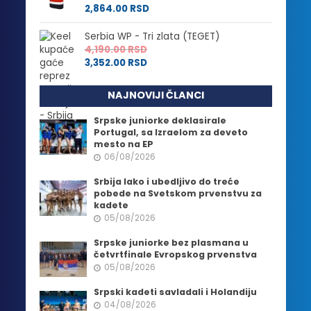
2,864.00
RSD
Serbia WP - Tri zlata (TEGET)
4,190.00
RSD
3,352.00
RSD
NAJNOVIJI ČLANCI
Srpske juniorke deklasirale
Portugal, sa Izraelom za deveto
mesto na EP
06/08/2026
Srbija lako i ubedljivo do treće
pobede na Svetskom prvenstvu za
kadete
05/08/2026
Srpske juniorke bez plasmana u
četvrtfinale Evropskog prvenstva
05/08/2026
Srpski kadeti savladali i Holandiju
04/08/2026