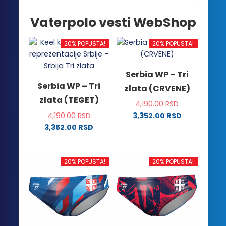
Vaterpolo vesti WebShop
20% POPUSTA!
20% POPUSTA!
Serbia WP – Tri
Serbia WP – Tri
zlata (CRVENE)
zlata (TEGET)
4,190.00
RSD
4,190.00
RSD
3,352.00
RSD
Ovaj
3,352.00
RSD
Ovaj
proizvod
proizvod
ima
ima
više
20% POPUSTA!
20% POPUSTA!
više
varijanti.
varijanti.
Opcije
Opcije
mogu
mogu
biti
biti
izabrane