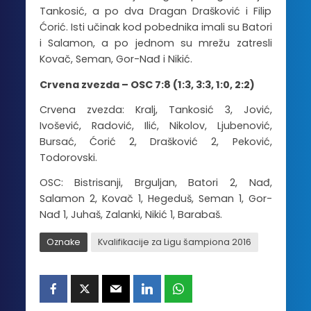
Tankosić, a po dva Dragan Drašković i Filip
Ćorić. Isti učinak kod pobednika imali su Batori
i Salamon, a po jednom su mrežu zatresli
Kovač, Seman, Gor-Nađ i Nikić.
Crvena zvezda – OSC 7:8 (1:3, 3:3, 1:0, 2:2)
Crvena zvezda: Kralj, Tankosić 3, Jović,
Ivošević, Radović, Ilić, Nikolov, Ljubenović,
Bursać, Ćorić 2, Drašković 2, Peković,
Todorovski.
OSC: Bistrisanji, Brguljan, Batori 2, Nađ,
Salamon 2, Kovač 1, Hegeduš, Seman 1, Gor-
Nađ 1, Juhaš, Zalanki, Nikić 1, Barabaš.
Oznake
Kvalifikacije za Ligu šampiona 2016