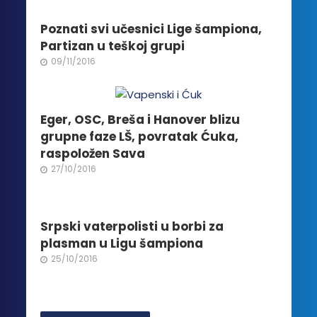
mogu
biti
Poznati svi učesnici Lige šampiona,
izabrane
Partizan u teškoj grupi
na
09/11/2016
stranici
proizvoda.
Eger, OSC, Breša i Hanover blizu
grupne faze LŠ, povratak Ćuka,
raspoložen Sava
27/10/2016
Srpski vaterpolisti u borbi za
plasman u Ligu šampiona
25/10/2016