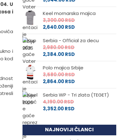
04. U
kosa i
Keel mornarska majica
3,300.00
RSD
2,640.00
RSD
novića
Serbia - Official za decu
2,980.00
RSD
ukno i
2,384.00
RSD
io kod
Polo majica Srbije
3,580.00
RSD
ednost
2,864.00
RSD
ženiji
tresli
Serbia WP - Tri zlata (TEGET)
4,190.00
RSD
3,352.00
RSD
NAJNOVIJI ČLANCI