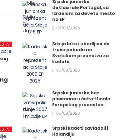
Srpske juniorke
deklasirale Portugal, sa
Izraelom za deveto mesto
na EP
06/08/2026
Srbija lako i ubedljivo do
USTA!
treće pobede na
Svetskom prvenstvu za
kadete
05/08/2026
ing
Srpske juniorke bez
plasmana u četvrtfinale
Evropskog prvenstva
05/08/2026
d
Srpski kadeti savladali i
USTA!
Holandiju