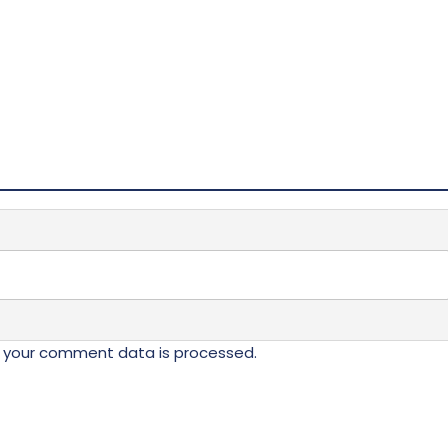
ne
izabrane
na
stranici
da.
proizvoda.
 your comment data is processed.