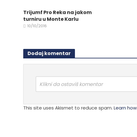
izabra
biti
na
izabrane
Trijumf Pro Reka na jakom
stranici
na
turniru u Monte Karlu
proizvo
stranici
10/10/2016
proizvoda.
Dodaj komentar
Klikni da ostaviš komentar
This site uses Akismet to reduce spam.
Learn how