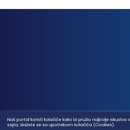
Naš portal koristi kolačiće kako bi pružio najbolje iskus
sajta, slažete se sa upotrebom kolačića (Cookies).
Vaterpolo vesti © 2026. Sva prava zadržana.