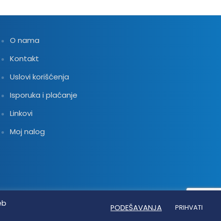
O nama
Kontakt
Uslovi korišćenja
Isporuka i plaćanje
Linkovi
Moj nalog
eb
PODEŠAVANJA
PRIHVATI