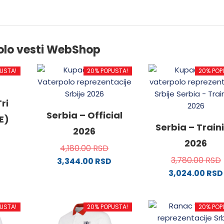
olo vesti WebShop
USTA!
20% POPUSTA!
20% POP
ri
Serbia – Official
E)
Serbia – Train
2026
2026
4,180.00
RSD
3,780.00
RSD
3,344.00
RSD
3,024.00
RSD
od
Ovaj
proizvod
Ovaj
ima
proizvo
USTA!
20% POPUSTA!
20% POP
.
više
ima
varijanti.
više