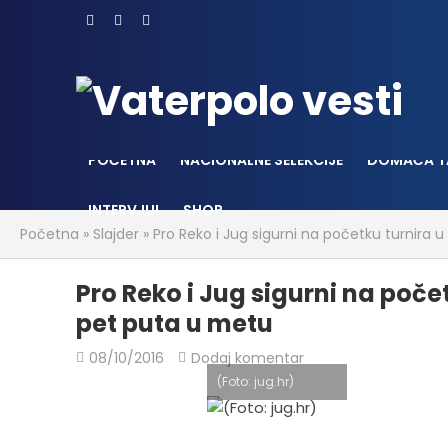
POČETNA
NACIONALNE SELEKCIJE
DOMAĆA T
INTERVJUI
SHOP
Početna
»
Slajder
»
Pro Reko i Jug sigurni na početku turnira u
Pro Reko i Jug sigurni na počet
pet puta u metu
08/10/2016
Dodaj komentar
(Foto: jug.hr)