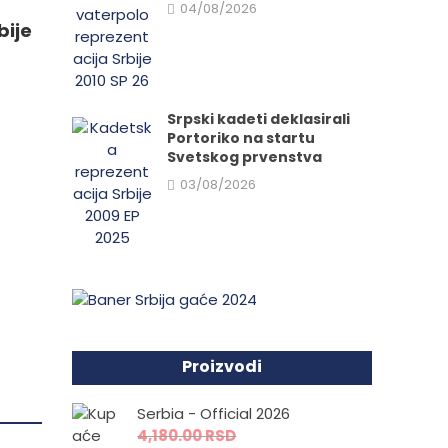
04/08/2026
.
bije
e
Srpski kadeti deklasirali
Portoriko na startu
Svetskog prvenstva
03/08/2026
da.
Proizvodi
Serbia - Official 2026
4,180.00
RSD