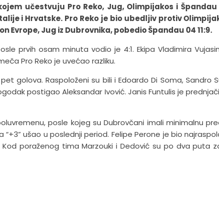
kojem učestvuju Pro Reko, Jug, Olimpijakos i Špandau 
talije i Hrvatske. Pro Reko je bio ubedljiv protiv Olimpija
ion Evrope, Jug iz Dubrovnika, pobedio Špandau 04 11:9.
posle prvih osam minuta vodio je 4:1. Ekipa Vladimira Vujasi
 meča Pro Reko je uvećao razliku.
lac pet golova. Raspoloženi su bili i Edoardo Di Soma, Sandro S
pogodak postigao Aleksandar Ivović. Janis Funtulis je prednjač
oluvremenu, posle kojeg su Dubrovčani imali minimalnu pr
a “+3” ušao u poslednji period. Felipe Perone je bio najraspolo
ić. Kod poraženog tima Marzouki i Dedović su po dva puta za