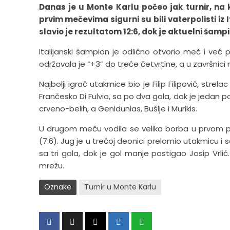
Danas je u Monte Karlu počeo jak turnir, na 
prvim mečevima sigurni su bili vaterpolisti iz I
slavio je rezultatom 12:6, dok je aktuelni šamp
Italijanski šampion je odlično otvorio meč i već 
održavala je “+3” do treće četvrtine, a u završnici
Najbolji igrač utakmice bio je Filip Filipović, stre
Frančesko Di Fulvio, sa po dva gola, dok je jedan 
crveno-belih, a Genidunias, Bušlje i Murikis.
U drugom meču vodila se velika borba u prvom p
(7:6). Jug je u trećoj deonici prelomio utakmicu i s
sa tri gola, dok je gol manje postigao Josip Vrl
mrežu.
Oznake
Turnir u Monte Karlu