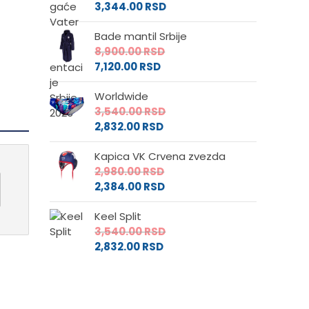
3,344.00
RSD
Bade mantil Srbije
8,900.00
RSD
7,120.00
RSD
Worldwide
3,540.00
RSD
2,832.00
RSD
Kapica VK Crvena zvezda
2,980.00
RSD
2,384.00
RSD
Keel Split
3,540.00
RSD
2,832.00
RSD