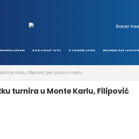
AKMIČENJA
EVROKUPOVI
STRANE LIGE
MLAĐE KATEGOR
 Monte Karlu, Filipović pet puta u metu
ku turnira u Monte Karlu, Filipović