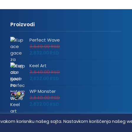
Proizvodi
Perfect Wave
3,540.00
RSD
2,832.00
RSD
Keel Art
3,540.00
RSD
2,832.00
RSD
WP Monster
3,540.00
RSD
2,832.00
RSD
tvo svakom korisniku našeg sajta. Nastavkom korišćenja našeg w