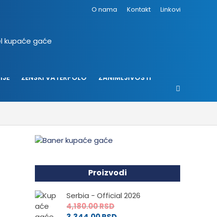
O nama
Kontakt
Linkovi
IJE
ŽENSKI VATERPOLO
ZANIMLJIVOSTI
Proizvodi
Serbia - Official 2026
4,180.00
RSD
3,344.00
RSD