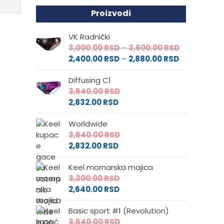
Proizvodi
VK Radnički
Raspon
3,000.00
RSD
–
3,600.00
RSD
Raspon
cena:
2,400.00
RSD
–
2,880.00
RSD
cena:
od
Diffusing C1
od
3,000.00 RS
3,540.00
RSD
2,400.00 RS
do
2,832.00
RSD
do
3,600.00 RS
2,880.00 RS
Worldwide
3,540.00
RSD
2,832.00
RSD
Keel mornarska majica
3,300.00
RSD
2,640.00
RSD
Basic sport #1 (Revolution)
3,540.00
RSD