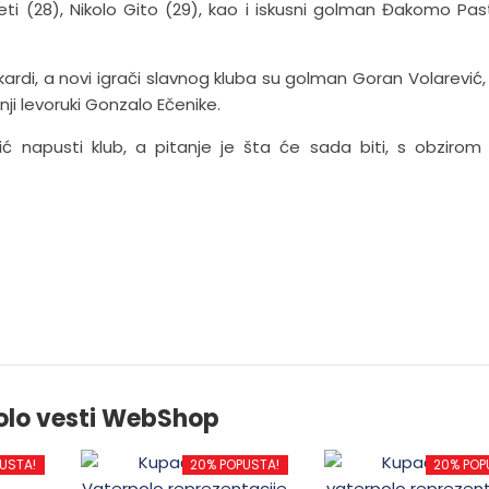
ti (28), Nikolo Gito (29), kao i iskusni golman Đakomo Pas
ikardi, a novi igrači slavnog kluba su golman Goran Volarević,
ji levoruki Gonzalo Ečenike.
vić napusti klub, a pitanje je šta će sada biti, s obzirom
olo vesti WebShop
USTA!
20% POPUSTA!
20% POP