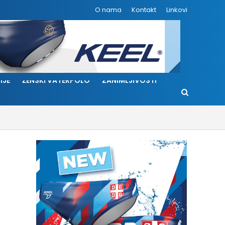
O nama
Kontakt
Linkovi
IJE
ŽENSKI VATERPOLO
ZANIMLJIVOSTI