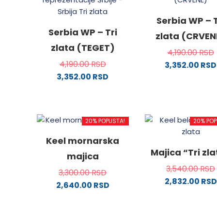
Serbia WP – T
Serbia WP – Tri
zlata (CRVEN
zlata (TEGET)
4,190.00
RSD
4,190.00
RSD
3,352.00
RSD
3,352.00
RSD
Ovaj
Ovaj
proizv
proizvod
ima
ima
više
20% POPUSTA!
20% POP
više
varijanti
varijanti.
Opcije
Keel mornarska
Opcije
mogu
Majica “Tri zl
majica
mogu
biti
3,540.00
RSD
biti
izabra
3,300.00
RSD
2,832.00
RSD
izabrane
na
2,640.00
RSD
na
stranici
Ovaj
Ovaj
stranici
proizvo
proizv
proizvod
proizvoda.
ima