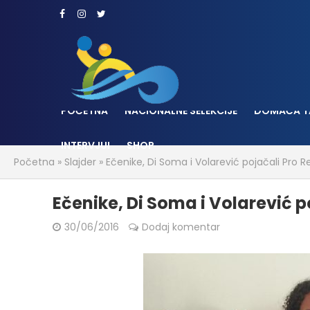
POČETNA
NACIONALNE SELEKCIJE
DOMAĆA T
INTERVJUI
SHOP
Početna
»
Slajder
»
Ečenike, Di Soma i Volarević pojačali Pro R
Ečenike, Di Soma i Volarević p
30/06/2016
Dodaj komentar