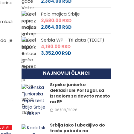
2,384.00
RSD
torino
Polo majica Srbije
3,580.00
RSD
 mladi
2,864.00
RSD
Serbia WP - Tri zlata (TEGET)
 da je
4,190.00
RSD
3,352.00
RSD
NAJNOVIJI ČLANCI
Srpske juniorke
deklasirale Portugal, sa
Izraelom za deveto mesto
na EP
06/08/2026
Srbija lako i ubedljivo do
USTA!
treće pobede na