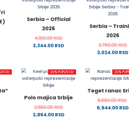
ri
Serbia – Official
E)
Serbia – Train
2026
2026
4,180.00
RSD
3,780.00
RSD
3,344.00
RSD
3,024.00
RSD
od
Ovaj
proizvod
Ovaj
ima
proizvo
USTA!
20% POPUSTA!
20% POP
.
više
ima
varijanti.
više
Opcije
varijanti
ata”
Teget ranac Sr
mogu
Opcije
Polo majica Srbije
8,680.00
RSD
ne
biti
mogu
3,580.00
RSD
6,944.00
RSD
izabrane
biti
2,864.00
RSD
na
izabran
da.
od
stranici
Ovaj
na
proizvoda.
proizvod
stranici