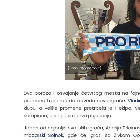
(Foto: prorecco.it)
Dva poraza i osvajanje četvrtog mesta na fajna
promene trenera i da dovedu nove igrače.
Vladi
klupu, a velike promene pretrpela je i ekipa. V
šampiona, a stigla su i prva pojačanja.
Jedan od najboljih svetskih igrača, Andrija Prlain
mađarski Solnok,
gde će igrati sa Živkom Goci