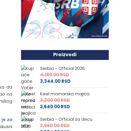
Proizvodi
Serbia - Official 2026
4,180.00
RSD
3,344.00
RSD
eka da
Keel mornarska majica
gao na
3,300.00
RSD
anskog
2,640.00
RSD
Serbia - Official za decu
 je za
2,980.00
RSD
kusni