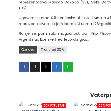
reprezentativci Masimo Đakopo (33), Aleks Đorđe
(36),
Ugovore su produžili Frančesko Di Fulvio i Mateo A
reprezentativac Italije Edoardo Di Soma i 26-godišn
Ranije se pominjala mogućnost da i Filip Filipo
Argentinac Ečenike treći levoruki igrač.
Oznake
Transferi 2016
Vaterp
20% POPUSTA!
20% POP