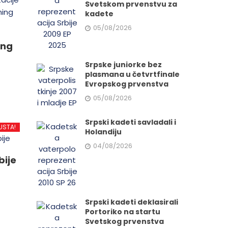
Svetskom prvenstvu za
kadete
05/08/2026
ing
Srpske juniorke bez
plasmana u četvrtfinale
Evropskog prvenstva
05/08/2026
d
Srpski kadeti savladali i
USTA!
Holandiju
04/08/2026
.
bije
Srpski kadeti deklasirali
e
Portoriko na startu
Svetskog prvenstva