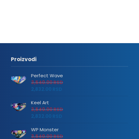
Proizvodi
Perfect Wave
3,540.00
RSD
2,832.00
RSD
Keel Art
3,540.00
RSD
2,832.00
RSD
WP Monster
3,540.00
RSD