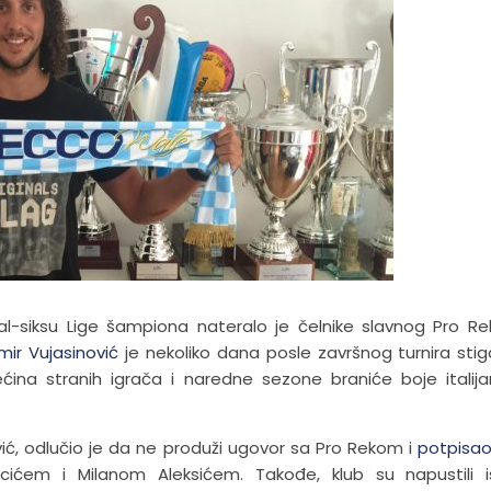
l-siksu Lige šampiona nateralo je čelnike slavnog Pro R
mir Vujasinović
je nekoliko dana posle završnog turnira sti
ećina stranih igrača i naredne sezone braniće boje italij
ović, odlučio je da ne produži ugovor sa Pro Rekom i
potpisao
ćem i Milanom Aleksićem. Takođe, klub su napustili is