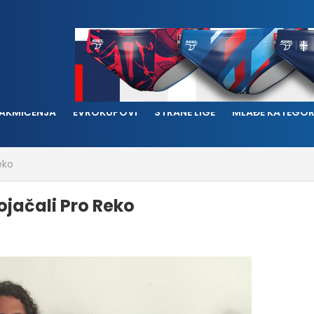
AKMIČENJA
EVROKUPOVI
STRANE LIGE
MLAĐE KATEGOR
eko
ojačali Pro Reko