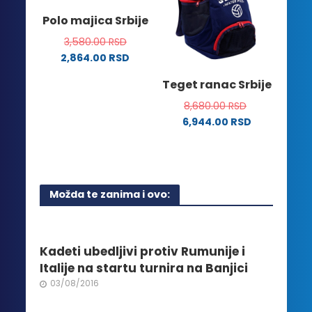
mogu
Opcije
Polo majica Srbije
biti
mogu
izabrane
3,580.00
RSD
biti
na
2,864.00
RSD
izabrane
stranici
Ovaj
na
Teget ranac Srbije
proizvoda.
proizvod
stranici
ima
8,680.00
RSD
proizvoda.
više
6,944.00
RSD
varijanti.
Opcije
mogu
biti
Možda te zanima i ovo:
izabrane
na
stranici
proizvoda.
Kadeti ubedljivi protiv Rumunije i
Italije na startu turnira na Banjici
03/08/2016