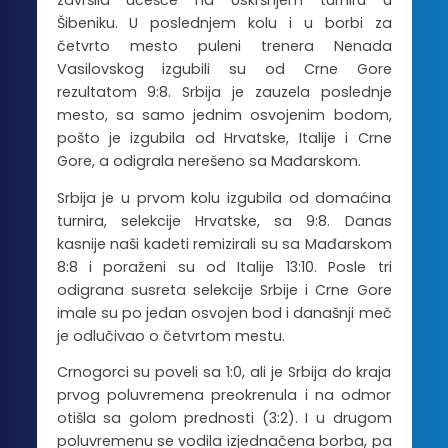
završila učešće na Uskršnjem turniru u
Šibeniku. U poslednjem kolu i u borbi za
četvrto mesto puleni trenera Nenada
Vasilovskog izgubili su od Crne Gore
rezultatom 9:8. Srbija je zauzela poslednje
mesto, sa samo jednim osvojenim bodom,
pošto je izgubila od Hrvatske, Italije i Crne
Gore, a odigrala nerešeno sa Mađarskom.
Srbija je u prvom kolu izgubila od domaćina
turnira, selekcije Hrvatske, sa 9:8. Danas
kasnije naši kadeti remizirali su sa Mađarskom
8:8 i poraženi su od Italije 13:10. Posle tri
odigrana susreta selekcije Srbije i Crne Gore
imale su po jedan osvojen bod i današnji meč
je odlučivao o četvrtom mestu.
Crnogorci su poveli sa 1:0, ali je Srbija do kraja
prvog poluvremena preokrenula i na odmor
otišla sa golom prednosti (3:2). I u drugom
poluvremenu se vodila izjednačena borba, pa