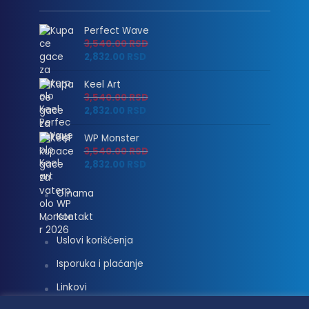
Perfect Wave
3,540.00
RSD
2,832.00
RSD
Keel Art
3,540.00
RSD
2,832.00
RSD
WP Monster
3,540.00
RSD
2,832.00
RSD
O nama
Kontakt
Uslovi korišćenja
Isporuka i plaćanje
Linkovi