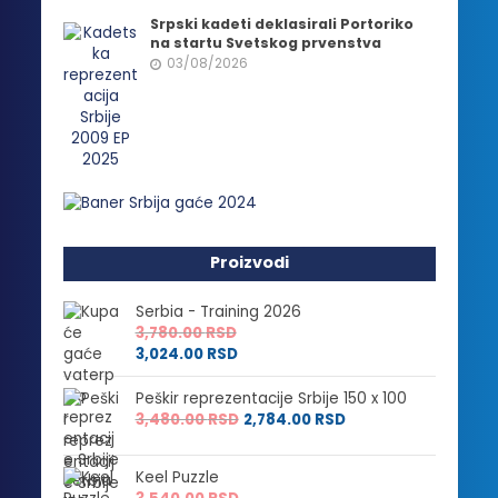
Srpski kadeti deklasirali Portoriko
na startu Svetskog prvenstva
03/08/2026
Proizvodi
Serbia - Training 2026
3,780.00
RSD
3,024.00
RSD
Peškir reprezentacije Srbije 150 x 100
3,480.00
RSD
2,784.00
RSD
Keel Puzzle