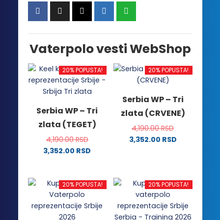
Vaterpolo vesti WebShop
20% POPUSTA!
20% POPUSTA!
Serbia WP – Tri
Serbia WP – Tri
zlata (CRVENE)
zlata (TEGET)
4,190.00
RSD
4,190.00
RSD
3,352.00
RSD
Ovaj
3,352.00
RSD
Ovaj
proizvod
proizvod
ima
ima
više
20% POPUSTA!
20% POPUSTA!
više
varijanti.
varijanti.
Opcije
Opcije
mogu