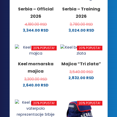
mogu
biti
Serbia – Official
Serbia – Training
biti
izabrane
2026
2026
izabrane
na
na
stranici
4,180.00
RSD
3,780.00
RSD
stranici
proizvoda.
3,344.00
RSD
3,024.00
RSD
proizvoda.
Ovaj
Ovaj
proizvod
proizvod
ima
ima
20% POPUSTA!
20% POPUSTA!
više
više
varijanti.
varijanti.
Keel mornarska
Majica “Tri zlata”
Opcije
Opcije
majica
3,540.00
RSD
mogu
mogu
2,832.00
RSD
biti
biti
3,300.00
RSD
Ovaj
izabrane
izabrane
2,640.00
RSD
proizvod
na
na
Ovaj
ima
stranici
stranici
proizvod
više
proizvoda.
proizvoda.
ima
20% POPUSTA!
20% POPUSTA!
varijanti.
više
Opcije
varijanti.