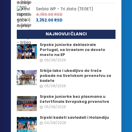
Serbia WP - Tri zlata (TEGET)
4,190.00
RSD
3,352.00
RSD
NAJNOVIJI ČLANCI
Srpske juniorke deklasirale
Portugal, sa Izraelom za deveto
mesto na EP
06/08/2026
Srbija lako i ubedljivo do treće
pobede na Svetskom prvenstvu za
kadete
05/08/2026
Srpske juniorke bez plasmana u
četvrtfinale Evropskog prvenstva
05/08/2026
Srpski kadeti savladali i Holandiju
04/08/2026