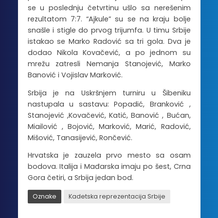
se u poslednju četvrtinu ušlo sa nerešenim
rezultatom 7:7. “Ajkule” su se na kraju bolje
snašle i stigle do prvog trijumfa. U timu Srbije
istakao se Marko Radović sa tri gola. Dva je
dodao Nikola Kovačević, a po jednom su
mrežu zatresli Nemanja Stanojević, Marko
Banović i Vojislav Marković.
Srbija je na Uskršnjem turniru u Šibeniku
nastupala u sastavu: Popadić, Branković ,
Stanojević ,Kovačević, Katić, Banović , Bućan,
Miailović , Bojović, Marković, Marić, Radović,
Mišović, Tanasijević, Rončević.
Hrvatska je zauzela prvo mesto sa osam
bodova. Italija i Mađarska imaju po šest, Crna
Gora četiri, a Srbija jedan bod.
Oznake
Kadetska reprezentacija Srbije