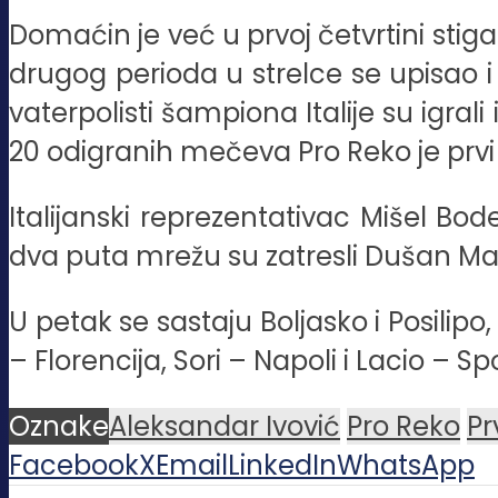
Domaćin je već u prvoj četvrtini stig
drugog perioda u strelce se upisao i
vaterpolisti šampiona Italije su igral
20 odigranih mečeva Pro Reko je prvi
Italijanski reprezentativac Mišel Bode
dva puta mrežu su zatresli Dušan Ma
U petak se sastaju Boljasko i Posilip
– Florencija, Sori – Napoli i Lacio –
Oznake
Aleksandar Ivović
Pro Reko
Pr
Facebook
X
Email
LinkedIn
WhatsApp