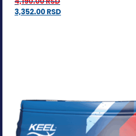
4,190.00
RSD
Opcije
Ovaj
3,352.00
RSD
mogu
proizvod
biti
ima
izabrane
više
na
varijanti.
stranici
Opcije
proizvoda.
mogu
biti
izabrane
na
stranici
proizvoda.