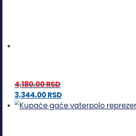
4,180.00
RSD
Ovaj
3,344.00
RSD
proizvod
ima
više