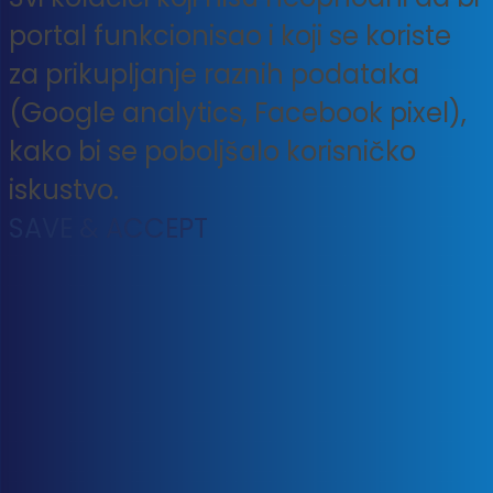
portal funkcionisao i koji se koriste
za prikupljanje raznih podataka
(Google analytics, Facebook pixel),
kako bi se poboljšalo korisničko
iskustvo.
SAVE & ACCEPT