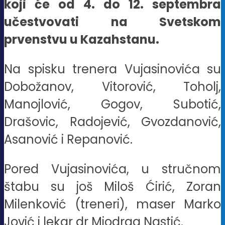
koji će od 4. do 12. septembra
učestvovati na Svetskom
prvenstvu u Kazahstanu.
Na spisku trenera Vujasinovića su
Dobožanov, Vitorović, Toholj,
Manojlović, Gogov, Subotić,
Drašovic, Radojević, Gvozdanović,
Asanović i Repanović.
Pored Vujasinovića, u stručnom
štabu su još Miloš Ćirić, Zoran
Milenković (treneri), maser Marko
Jović i lekar dr Miodrag Nastić.