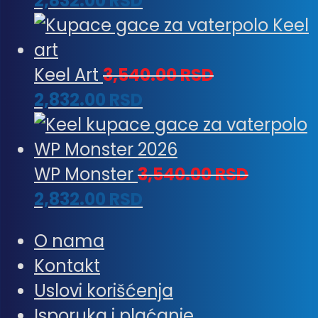
2,832.00
RSD
Keel Art
3,540.00
RSD
2,832.00
RSD
WP Monster
3,540.00
RSD
2,832.00
RSD
O nama
Kontakt
Uslovi korišćenja
Isporuka i plaćanje