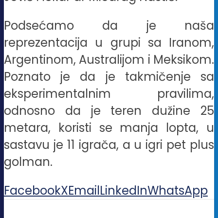
Podsećamo da je naša
reprezentacija u grupi sa Iranom,
Argentinom, Australijom i Meksikom.
Poznato je da je takmičenje sa
eksperimentalnim pravilima,
odnosno da je teren dužine 25
metara, koristi se manja lopta, u
sastavu je 11 igrača, a u igri pet plus
golman.
Facebook
X
Email
LinkedIn
WhatsApp