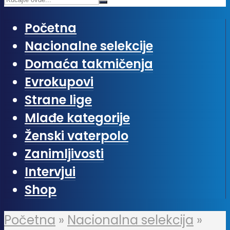
Početna
Nacionalne selekcije
Domaća takmičenja
Evrokupovi
Strane lige
Mlađe kategorije
Ženski vaterpolo
Zanimljivosti
Intervjui
Shop
Početna
»
Nacionalna selekcija
»