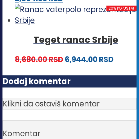
biti
proizvod
20% POPUSTA!
izabrane
ima
na
više
stranici
Teget ranac Srbije
varijanti.
proizvoda.
Opcije
8,680.00
RSD
6,944.00
RSD
mogu
biti
Dodaj komentar
izabrane
na
Klikni da ostaviš komentar
stranici
proizvoda.
Komentar