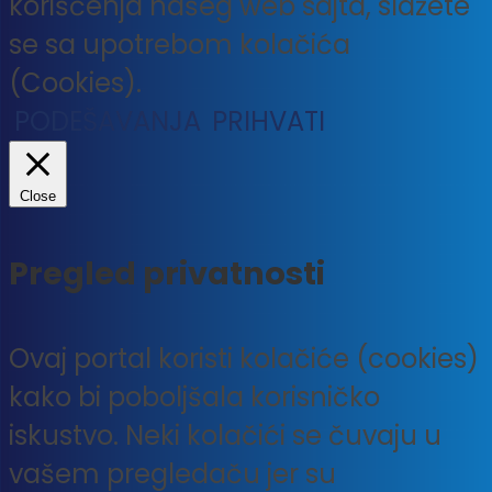
korišćenja našeg web sajta, slažete
se sa upotrebom kolačića
(Cookies).
PODEŠAVANJA
PRIHVATI
Close
Pregled privatnosti
Ovaj portal koristi kolačiće (cookies)
kako bi poboljšala korisničko
iskustvo. Neki kolačići se čuvaju u
vašem pregledaču jer su