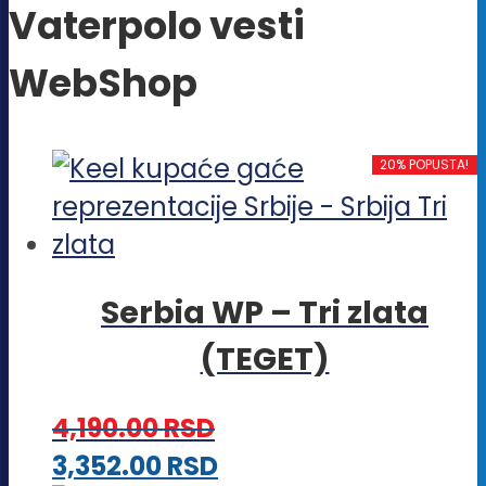
Vaterpolo vesti
WebShop
20% POPUSTA!
Serbia WP – Tri zlata
(TEGET)
4,190.00
RSD
Ovaj
3,352.00
RSD