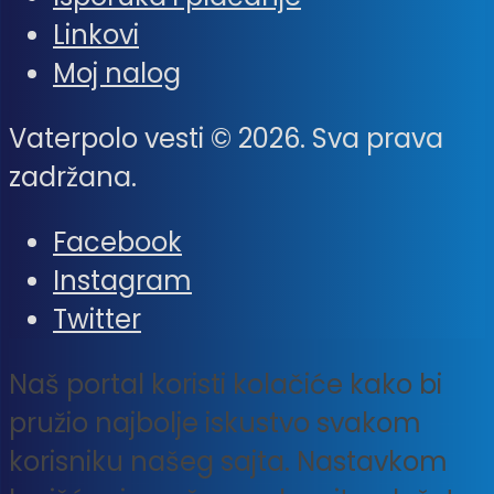
Linkovi
Moj nalog
Vaterpolo vesti © 2026. Sva prava
zadržana.
Facebook
Instagram
Twitter
Naš portal koristi kolačiće kako bi
pružio najbolje iskustvo svakom
korisniku našeg sajta. Nastavkom