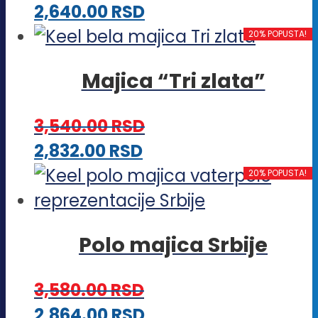
Ovaj
2,640.00
RSD
mogu
proizvod
20% POPUSTA!
biti
ima
izabrane
Majica “Tri zlata”
više
na
varijanti.
stranici
3,540.00
RSD
Opcije
proizvoda.
Ovaj
2,832.00
RSD
mogu
proizvod
20% POPUSTA!
biti
ima
izabrane
više
na
Polo majica Srbije
varijanti.
stranici
Opcije
proizvoda.
3,580.00
RSD
mogu
Ovaj
2,864.00
RSD