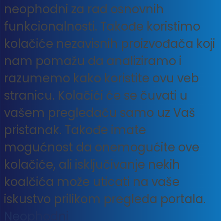
neophodni za rad osnovnih
funkcionalnosti. Takođe koristimo
kolačiće nezavisnih proizvođača koji
nam pomažu da analiziramo i
razumemo kako koristite ovu veb
stranicu. Kolačići će se čuvati u
vašem pregledaču samo uz Vaš
pristanak. Takođe imate
mogućnost da onemogućite ove
kolačiće, ali isključivanje nekih
koalčića može uticati na vaše
iskustvo prilikom pregleda portala.
Neophodni