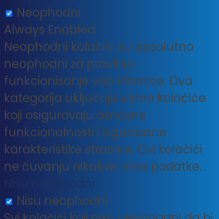
Neophodni
Always Enabled
Neophodni kolačići su apsolutno
neophodni za pravilno
funkcionisanje veb stranice. Ova
kategorija uključuje samo kolačiće
koji osiguravaju osnovne
funkcionalnosti i sigurnosne
karakteristike stranice. Ovi kolačići
ne čuvanju nikakve lične podatke.
Nisu neophodni
Nisu neophodni
Svi kolačići koji nisu neophodni da bi