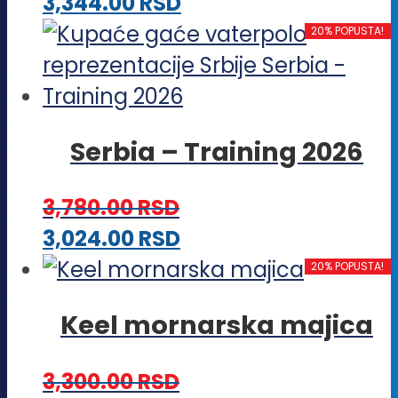
Ovaj
3,344.00
RSD
biti
proizvod
20% POPUSTA!
izabrane
ima
na
više
stranici
varijanti.
proizvoda.
Serbia – Training 2026
Opcije
mogu
3,780.00
RSD
biti
Ovaj
3,024.00
RSD
izabrane
proizvod
20% POPUSTA!
na
ima
stranici
Keel mornarska majica
više
proizvoda.
varijanti.
3,300.00
RSD
Opcije