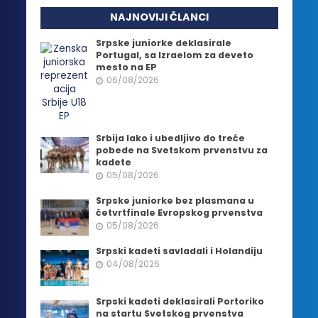
NAJNOVIJI ČLANCI
Srpske juniorke deklasirale
Portugal, sa Izraelom za deveto
mesto na EP
06/08/2026
Srbija lako i ubedljivo do treće
pobede na Svetskom prvenstvu za
kadete
05/08/2026
Srpske juniorke bez plasmana u
četvrtfinale Evropskog prvenstva
05/08/2026
Srpski kadeti savladali i Holandiju
04/08/2026
Srpski kadeti deklasirali Portoriko
na startu Svetskog prvenstva