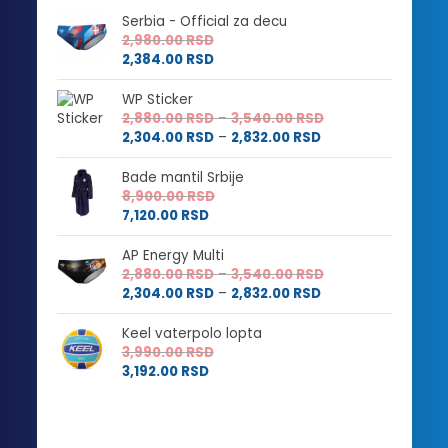
Serbia - Official za decu
2,980.00
RSD
2,384.00
RSD
WP Sticker
Raspon
2,880.00
RSD
–
3,540.00
RSD
Raspon
cena:
2,304.00
RSD
–
2,832.00
RSD
cena:
od
od
2,880.00 RSD
Bade mantil Srbije
2,304.00 RSD
do
8,900.00
RSD
do
3,540.00 RSD
7,120.00
RSD
2,832.00 RSD
AP Energy Multi
Raspon
2,880.00
RSD
–
3,540.00
RSD
Raspon
cena:
2,304.00
RSD
–
2,832.00
RSD
cena:
od
od
2,880.00 RSD
Keel vaterpolo lopta
2,304.00 RSD
do
3,990.00
RSD
do
3,540.00 RSD
3,192.00
RSD
2,832.00 RSD