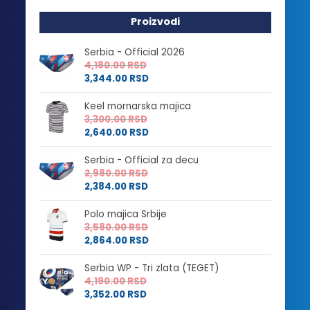
Proizvodi
Serbia - Official 2026
4,180.00
RSD
3,344.00
RSD
Keel mornarska majica
3,300.00
RSD
2,640.00
RSD
Serbia - Official za decu
2,980.00
RSD
2,384.00
RSD
Polo majica Srbije
3,580.00
RSD
2,864.00
RSD
Serbia WP - Tri zlata (TEGET)
4,190.00
RSD
3,352.00
RSD