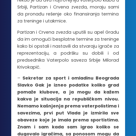
rekao je da dva najtrofejnija vaterpolo kluba u
Srbiji, Partizan i Crvena zvezda, moraju sami
da pronađu rešenje oko finansiranja termina
za treninge i utakmice.
Partizan i Crvena zvezda uputili su apel Gradu
da im omogući besplatne termine za treninge
kako bi opstali i nastavili da stvaraju igrače za
reprezentaciju, a podršku su dobili i od
predsednika Vaterpolo saveza Srbije Milorad
Krivokapić.
–
Sekretar za sport i omladinu Beograda
Slavko Gak je izneo podatke koliko grad
pomaže klubove, a ja mogu da kažem
kakva je situacija na republičkom nivou.
Nemamo kašnjenja prema vaterpolistima i
savezima, prvi put Vlada je izmirila sve
obaveze koje je imala prema sportistima.
Znam i sam kada sam igrao koliko se
dugovalo igračima, sa ponosom mogu da