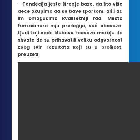
–
Tendecija jeste širenje baze, da što više
dece okupimo da se bave sportom, ali i da
im omogućimo kvalitetniji rad. Mesto
funkcionera nije prvilegija, već obaveza.
Ljudi koji vode klubove i saveze moraju da
shvate da su prihavatili veliku odgvornost
zbog svih rezultata koji su u prošlosti
preuzeti
.
Ministar omladine i sporta Vanja Udovičić