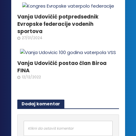
proizvoda.
Vanja Udovičić potpredsednik
Evropske federacije vodenih
sportova
27/01/2024
Vanja Udovičić postao član Biroa
FINA
12/12/2022
Dodaj komentar
Klikni da ostaviš komentar