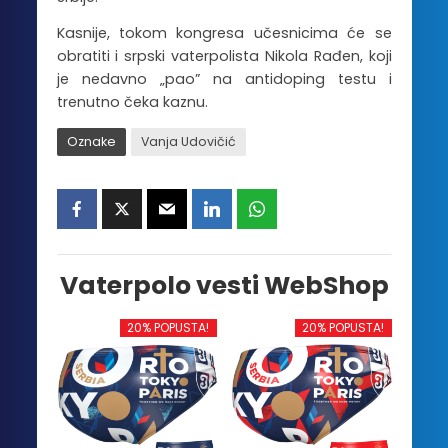
Kasnije, tokom kongresa učesnicima će se
obratiti i srpski vaterpolista Nikola Rađen, koji
je nedavno „pao” na antidoping testu i
trenutno čeka kaznu.
Oznake
Vanja Udovičić
Vaterpolo vesti WebShop
20% POPUSTA!
20% POPUSTA!