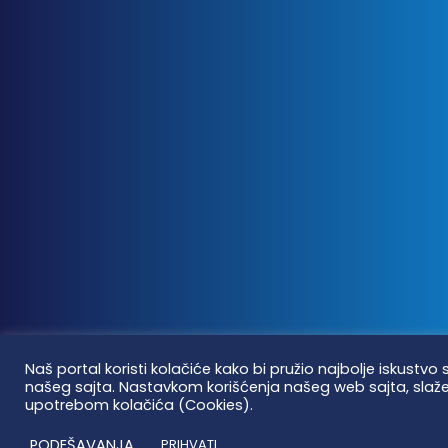
Naš portal koristi kolačiće kako bi pružio najbolje iskustvo
našeg sajta. Nastavkom korišćenja našeg web sajta, slaže
upotrebom kolačića (Cookies).
PODEŠAVANJA
PRIHVATI