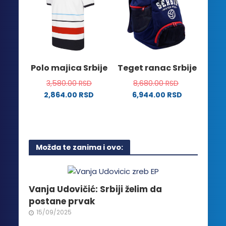
varijanti.
mogu
Opcije
biti
mogu
izabrane
biti
na
izabrane
stranici
na
Polo majica Srbije
Teget ranac Srbije
proizvoda.
stranici
3,580.00
RSD
8,680.00
RSD
proizvoda.
2,864.00
RSD
6,944.00
RSD
Ovaj
proizvod
ima
više
Možda te zanima i ovo:
varijanti.
Opcije
mogu
biti
Vanja Udovičić: Srbiji želim da
izabrane
postane prvak
na
15/09/2025
stranici