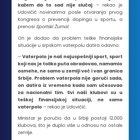
kažem da to sad nije slučaj
– rekao je
Udovičić novinarima posle otvaranja prvog
Kongresa o prevenciji dopinga u sportu, a
prenosi
Sportski Žurnal
.
On je dodao da problem teške finansijske
situacije u srpskom vaterpolu datira odavno.
–
Vaterpolo je naš najuspešniji sport, sport
koji nas je toliko puta obradovao, namamio
osmehe, ne samo u zemlji već i van granica
Srbije. Problem vaterpola nije gorući sada,
on datira iz vremena kada sam učesovao
za nacionalni tim. Svi naši klubovi su u
teškoj finansijskoj situaciji, ne samo
vaterpolo
– rekao je Udovičić.
Ministar je poručio da u Srbiji postoji 12.000
klubova, što je duplo više u odnosu na ostale
zemlje.