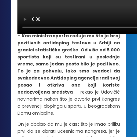
rekao je da je ponosan što je broj srpskih
sportista koji su bili pozitivni na antidoping
testu minimalan i poručio da će se nastaviti
sa edukacijom kako bi se taj trend nastavio.
–
Kao ministra sporta raduje me što je broj
pozitivnih antidoping testova u Srbiji na
granici statističke greške. Od više od 5.000
sportista koji su testirani u poslednje
vreme, samo jedan posto bilo je pozitivno.
To je za pohvalu, iako smo svedoci da
svakodnevno Antidoping agencija radi svoj
posao i otkriva one koji koriste
nedozvoljena sredstva
– rekao je Udovičić
novinarima nakon što je otvorio prvi Kongres
o prevenciji dopinga u sportu u beogradskom
Domu omladine.
On je dodao da mu je čast što je imao priliku
prvi da se obrati učesnicima Kongresa, jer je