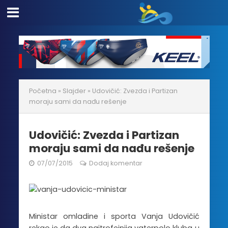
Početna
»
Slajder
»
Udovičić: Zvezda i Partizan
moraju sami da nađu rešenje
Udovičić: Zvezda i Partizan
moraju sami da nađu rešenje
07/07/2015
Dodaj komentar
Ministar omladine i sporta Vanja Udovičić