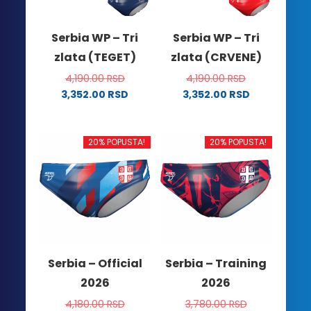
Serbia WP – Tri
Serbia WP – Tri
zlata (TEGET)
zlata (CRVENE)
4,190.00
RSD
4,190.00
RSD
3,352.00
RSD
3,352.00
RSD
Ovaj
Ovaj
proizvod
proizvod
ima
ima
20% POPUSTA!
20% POPUSTA!
više
više
varijanti.
varijanti.
Opcije
Opcije
mogu
mogu
biti
biti
izabrane
izabrane
na
na
Serbia – Official
Serbia – Training
stranici
stranici
2026
2026
proizvoda.
proizvoda.
4,180.00
RSD
3,780.00
RSD