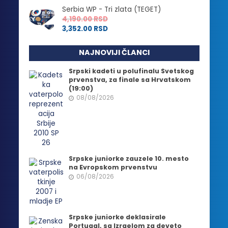
Serbia WP - Tri zlata (TEGET)
4,190.00
RSD
3,352.00
RSD
NAJNOVIJI ČLANCI
Srpski kadeti u polufinalu Svetskog
prvenstva, za finale sa Hrvatskom
(19:00)
08/08/2026
Srpske juniorke zauzele 10. mesto
na Evropskom prvenstvu
06/08/2026
Srpske juniorke deklasirale
Portugal, sa Izraelom za deveto