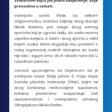
zvaničnom sajtu još jedno saopštenje, koje
prenosimo u celosti.
Vaterpolo savez Srbije, sa velikom
odgovornošću, izražava žaljenje zbog slučaja
Nikole Rađena, pre svega zbog samog
sportiste koji je ugrozio dalju, do sada veoma
uspešnu karijeru, a zatim i zbog sporta u celini
kojem ovakvi štetni događaji nisu potrebni. U
našoj organizaciji ovakvih slučajeva do sada
nije bilo i sigurni smo da ih nikada neće biti u
narednom periodu.
Javnost upoznajemo sa činjenicom da je
Vaterpolo savez Srbije primio 6. maja dopis
Svetske plivačke federacije (FINA), kojim se
zbog korišćenja nedozvoljene supstance,
kokaina, privremeno suspenduje naš
reprezentativac i vaterpolista atinskog
Olimpijakosa Nikola Rađen.