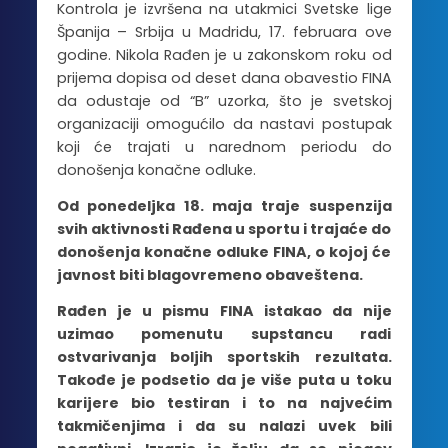
Kontrola je izvršena na utakmici Svetske lige
Španija – Srbija u Madridu, 17. februara ove
godine. Nikola Rađen je u zakonskom roku od
prijema dopisa od deset dana obavestio FINA
da odustaje od “B” uzorka, što je svetskoj
organizaciji omogućilo da nastavi postupak
koji će trajati u narednom periodu do
donošenja konačne odluke.
Od ponedeljka 18. maja traje suspenzija
svih aktivnosti Rađena u sportu i trajaće do
donošenja konačne odluke FINA, o kojoj će
javnost biti blagovremeno obaveštena.
Rađen je u pismu FINA istakao da nije
uzimao pomenutu supstancu radi
ostvarivanja boljih sportskih rezultata.
Takođe je podsetio da je više puta u toku
karijere bio testiran i to na najvećim
takmičenjima i da su nalazi uvek bili