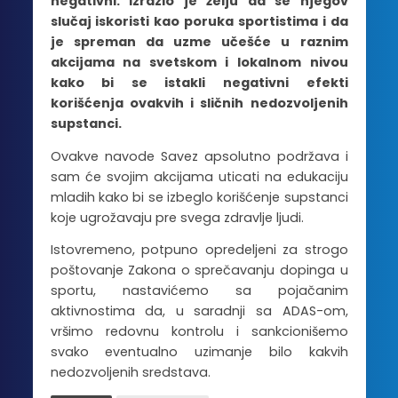
negativni. Izrazio je želju da se njegov
slučaj iskoristi kao poruka sportistima i da
je spreman da uzme učešće u raznim
akcijama na svetskom i lokalnom nivou
kako bi se istakli negativni efekti
korišćenja ovakvih i sličnih nedozvoljenih
supstanci.
Ovakve navode Savez apsolutno podržava i
sam će svojim akcijama uticati na edukaciju
mladih kako bi se izbeglo korišćenje supstanci
koje ugrožavaju pre svega zdravlje ljudi.
Istovremeno, potpuno opredeljeni za strogo
poštovanje Zakona o sprečavanju dopinga u
sportu, nastavićemo sa pojačanim
aktivnostima da, u saradnji sa ADAS-om,
vršimo redovnu kontrolu i sankcionišemo
svako eventualno uzimanje bilo kakvih
nedozvoljenih sredstava.