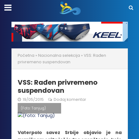
Početna
»
Nacionalna selekcija
»
VSS: Rađen
privremeno suspendovan
VSS: Rađen privremeno
suspendovan
19/05/2015
Dodaj komentar
(Foto: Tanjug)
Vaterpolo savez Srbije objavio je na