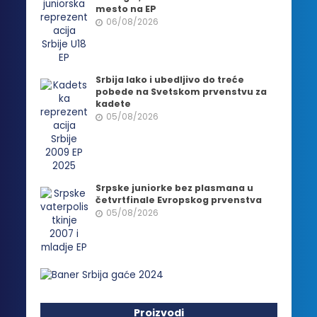
mesto na EP
06/08/2026
Srbija lako i ubedljivo do treće
pobede na Svetskom prvenstvu za
kadete
05/08/2026
Srpske juniorke bez plasmana u
četvrtfinale Evropskog prvenstva
05/08/2026
Proizvodi