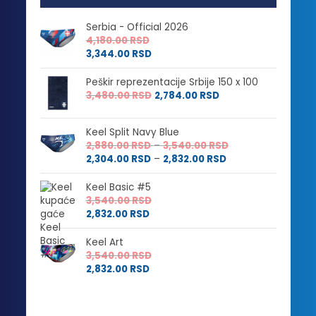
Serbia - Official 2026
4,180.00
RSD
3,344.00
RSD
Peškir reprezentacije Srbije 150 x 100
3,480.00
RSD
2,784.00
RSD
Keel Split Navy Blue
Raspon
2,880.00
RSD
–
3,540.00
RSD
Raspon
cena:
2,304.00
RSD
–
2,832.00
RSD
cena:
od
od
2,880.00 RSD
Keel Basic #5
2,304.00 RSD
do
3,540.00
RSD
do
3,540.00 RSD
2,832.00
RSD
2,832.00 RSD
Keel Art
3,540.00
RSD
2,832.00
RSD