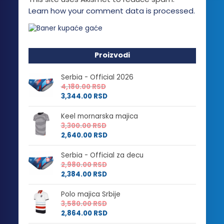
Learn how your comment data is processed.
Proizvodi
Serbia - Official 2026
4,180.00
RSD
3,344.00
RSD
Keel mornarska majica
3,300.00
RSD
2,640.00
RSD
Serbia - Official za decu
2,980.00
RSD
2,384.00
RSD
Polo majica Srbije
3,580.00
RSD
2,864.00
RSD