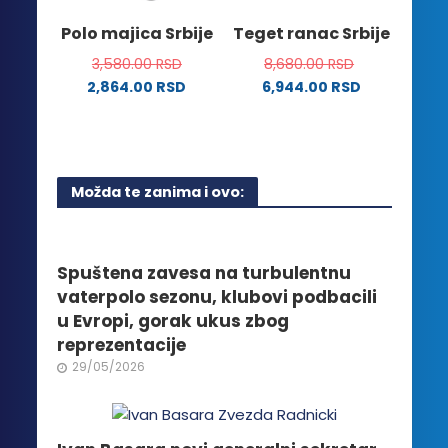
stranici
na
Polo majica Srbije
Teget ranac Srbije
proizvoda.
stranici
3,580.00
RSD
8,680.00
RSD
proizvoda.
2,864.00
RSD
6,944.00
RSD
Ovaj
proizvod
ima
više
Možda te zanima i ovo:
varijanti.
Opcije
mogu
biti
Spuštena zavesa na turbulentnu
izabrane
vaterpolo sezonu, klubovi podbacili
na
u Evropi, gorak ukus zbog
stranici
reprezentacije
proizvoda.
29/05/2026