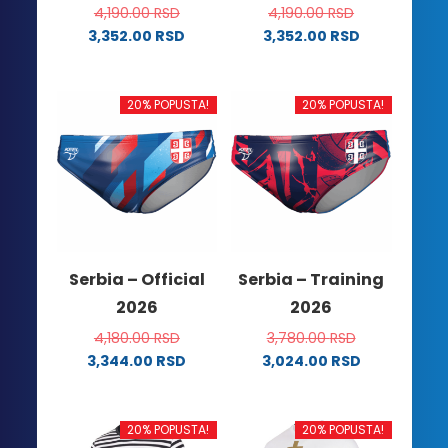
4,190.00
RSD
4,190.00
RSD
3,352.00
RSD
3,352.00
RSD
Ovaj
Ovaj
proizvod
proizvod
ima
ima
20% POPUSTA!
20% POPUSTA!
više
više
varijanti.
varijanti.
Opcije
Opcije
mogu
mogu
biti
biti
izabrane
izabrane
na
na
Serbia – Official
Serbia – Training
stranici
stranici
2026
2026
proizvoda.
proizvoda.
4,180.00
RSD
3,780.00
RSD
3,344.00
RSD
3,024.00
RSD
Ovaj
Ovaj
proizvod
proizvod
ima
ima
20% POPUSTA!
20% POPUSTA!