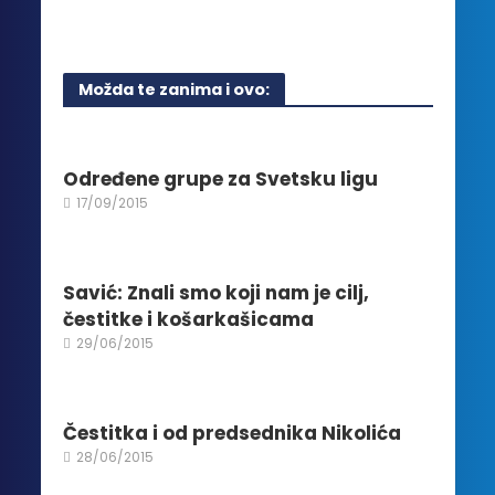
na
proizvoda.
proizvod
stranici
ima
proizvoda.
više
Možda te zanima i ovo:
varijanti.
Opcije
mogu
biti
Određene grupe za Svetsku ligu
izabrane
17/09/2015
na
stranici
proizvoda.
Savić: Znali smo koji nam je cilj,
čestitke i košarkašicama
29/06/2015
Čestitka i od predsednika Nikolića
28/06/2015