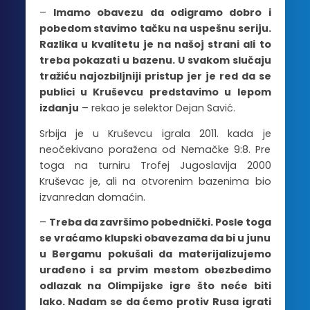
–
Imamo obavezu da odigramo dobro i
pobedom stavimo tačku na uspešnu seriju.
Razlika u kvalitetu je na našoj strani ali to
treba pokazati u bazenu. U svakom slučaju
tražiću najozbiljniji pristup jer je red da se
publici u Kruševcu predstavimo u lepom
izdanju
– rekao je selektor Dejan Savić.
Srbija je u Kruševcu igrala 2011. kada je
neočekivano poražena od Nemačke 9:8. Pre
toga na turniru Trofej Jugoslavija 2000
Kruševac je, ali na otvorenim bazenima bio
izvanredan domaćin.
–
Treba da završimo pobednički. Posle toga
se vraćamo klupski obavezama da bi u junu
u Bergamu pokušali da materijalizujemo
urađeno i sa prvim mestom obezbedimo
odlazak na Olimpijske igre što neće biti
lako. Nadam se da ćemo protiv Rusa igrati