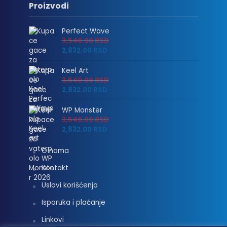
Proizvodi
Perfect Wave
3,540.00
RSD
2,832.00
RSD
Keel Art
3,540.00
RSD
2,832.00
RSD
WP Monster
3,540.00
RSD
2,832.00
RSD
O nama
Kontakt
Uslovi korišćenja
Isporuka i plaćanje
Linkovi