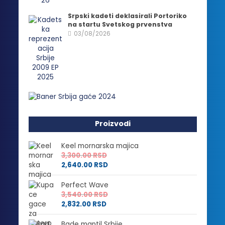
Srpski kadeti deklasirali Portoriko
na startu Svetskog prvenstva
03/08/2026
Proizvodi
Keel mornarska majica
3,300.00
RSD
2,640.00
RSD
Perfect Wave
3,540.00
RSD
2,832.00
RSD
Bade mantil Srbije