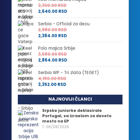
3,300.00
RSD
2,640.00
RSD
Serbia - Official za decu
2,980.00
RSD
2,384.00
RSD
Polo majica Srbije
3,580.00
RSD
2,864.00
RSD
Serbia WP - Tri zlata (TEGET)
4,190.00
RSD
3,352.00
RSD
NAJNOVIJI ČLANCI
Srpske juniorke deklasirale
Portugal, sa Izraelom za deveto
mesto na EP
06/08/2026