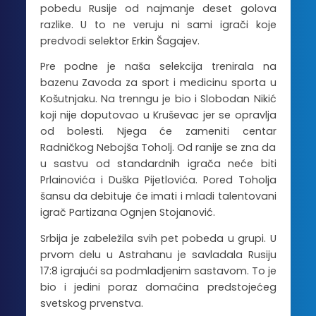
pobedu Rusije od najmanje deset golova
razlike. U to ne veruju ni sami igrači koje
predvodi selektor Erkin Šagajev.
Pre podne je naša selekcija trenirala na
bazenu Zavoda za sport i medicinu sporta u
Košutnjaku. Na trenngu je bio i Slobodan Nikić
koji nije doputovao u Kruševac jer se opravlja
od bolesti. Njega će zameniti centar
Radničkog Nebojša Toholj. Od ranije se zna da
u sastvu od standardnih igrača neće biti
Prlainovića i Duška Pijetlovića. Pored Toholja
šansu da debituje će imati i mladi talentovani
igrač Partizana Ognjen Stojanović.
Srbija je zabeležila svih pet pobeda u grupi. U
prvom delu u Astrahanu je savladala Rusiju
17:8 igrajući sa podmladjenim sastavom. To je
bio i jedini poraz domaćina predstojećeg
svetskog prvenstva.