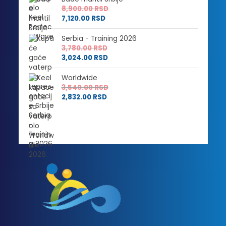
8,900.00
RSD
7,120.00
RSD
Serbia - Training 2026
3,780.00
RSD
3,024.00
RSD
Worldwide
3,540.00
RSD
2,832.00
RSD