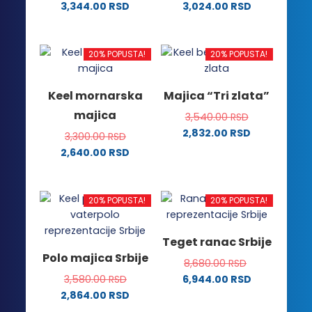
stranici
proizvoda.
3,344.00
RSD
3,024.00
RSD
proizvoda.
Ovaj
Ovaj
proizvod
proizvod
ima
ima
20% POPUSTA!
20% POPUSTA!
više
više
varijanti.
varijanti.
Keel mornarska
Majica “Tri zlata”
Opcije
Opcije
majica
3,540.00
RSD
mogu
mogu
2,832.00
RSD
biti
biti
3,300.00
RSD
Ovaj
izabrane
izabrane
2,640.00
RSD
proizvod
na
na
Ovaj
ima
stranici
stranici
proizvod
više
proizvoda.
proizvoda.
ima
20% POPUSTA!
20% POPUSTA!
varijanti.
više
Opcije
varijanti.
Teget ranac Srbije
mogu
Opcije
Polo majica Srbije
biti
8,680.00
RSD
mogu
izabrane
3,580.00
RSD
6,944.00
RSD
biti
na
2,864.00
RSD
izabrane
stranici
Ovaj