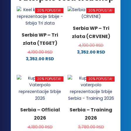
20% POPUSTA!
20% POPUSTA!
Serbia WP – Tri
Serbia WP – Tri
zlata (CRVENE)
zlata (TEGET)
4,190.00
RSD
4,190.00
RSD
3,352.00
RSD
Ovaj
3,352.00
RSD
Ovaj
proizvod
proizvod
ima
ima
više
20% POPUSTA!
20% POPUSTA!
više
varijanti.
varijanti.
Opcije
Opcije
mogu
mogu
biti
Serbia – Official
Serbia – Training
biti
izabrane
2026
2026
izabrane
na
na
stranici
4,180.00
RSD
3,780.00
RSD