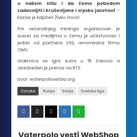
u našem stilu i da ćemo pobedom
zadovoljiti i Kruševljane i srpsku jasvnost
–
kazao je kapiten Živko Gocić.
Pre večerašnjeg treninga organizovan je
susret sa medijima u čemu je učestvovao i
jedan od partnera VSS, renomirana firma
OMV.
Utakmica se igra sutra u 19 časova a
obezbeđen je prenos na RTS
Izvor: waterpoloserbia.org
Oznake
Rusija
Srbija
Svetska liga
Vaterpolo vesti WebShop