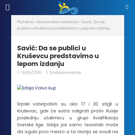
Početna
»
Nacionalna selekcija
»
Savić: Da se
publici u Kruševcu predstavimo u lepom izdanju
Savić: Da se publici u
Kruševcu predstavimo u
lepom izdanju
13/04/2015
Dodaj komentar
Srpski vaterpolisti su oko 17 i 30 stigli u
Kruševac, gde će sutra odigrati protiv Rusije
poslednju utakmicu u grupi kvalifikacija
Svetske lige. Srbija još samo teoretski može
da izgubi prvo mesto a ta teorija se svodi na