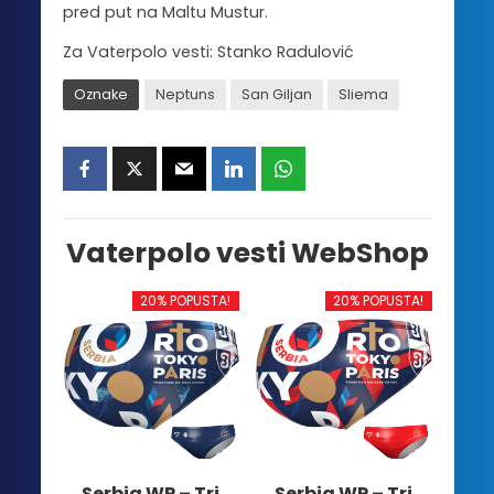
pred put na Maltu Mustur.
Za Vaterpolo vesti: Stanko Radulović
Oznake
Neptuns
San Giljan
Sliema
Vaterpolo vesti WebShop
20% POPUSTA!
20% POPUSTA!
Serbia WP – Tri
Serbia WP – Tri