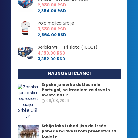
2,980.00
RSD
2,384.00
RSD
Polo majica Srbije
3,580.00
RSD
2,864.00
RSD
Serbia WP - Tri zlata (TEGET)
4,190.00
RSD
3,352.00
RSD
NAJNOVIJI ČLANCI
Srpske juniorke deklasirale
Portugal, sa Izraelom za deveto
mesto na EP
06/08/2026
Srbija lako i ubedljivo do treće
pobede na Svetskom prvenstvu za
kadete