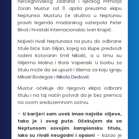
hercegnovskog Jadrana i riječkog Primorja
Zoran Mustur od 11. aprila preuzima ekipu
Neptunsa. Musturu će društvo u Neptunsu
praviti legenda mađarskog vaterpola Peter
Biroš i hrvatski internacionalac Ivan Krapić.
Najveći rivali Neptunasa na putu do odbrane
titule biće San Giljan, kojeg sa klupe predvodi
rođeni Kotoranin Emil Nikolić, a u timu su
Giljermo Molina i Boris Vapenski. U borbu za
titulu može da se upusti i Sliema za koju igraju
Mikael Bodegas i
Nikola Dedović
.
Mustur očekuje da njegova ekipa odbrani
titulu i na taj način potvrdi da je bez premca
na ovom sredozemnom ostrvu.
–
U karijeri sam uvek imao najviše ciljeve,
tako je i ovog puta. Očekujem da sa
Neptunsom osvojim šampionsku titulu,
iako su rivali neugodni i opasni
– kazao je