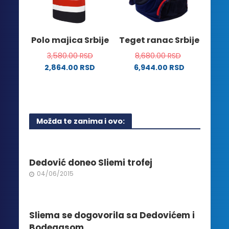
izabrane
biti
na
izabrane
stranici
na
Polo majica Srbije
Teget ranac Srbije
proizvoda.
stranici
3,580.00
RSD
8,680.00
RSD
proizvoda.
2,864.00
RSD
6,944.00
RSD
Ovaj
proizvod
ima
više
Možda te zanima i ovo:
varijanti.
Opcije
mogu
biti
Dedović doneo Sliemi trofej
izabrane
04/06/2015
na
stranici
proizvoda.
Sliema se dogovorila sa Dedovićem i
Bodegasom