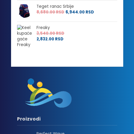
Teget ranac Srbije
8,680.00
RSD
6,944.00
RSD
Freaky
3,540.00
RSD
2,832.00
RSD
Proizvodi
Perfect Wave