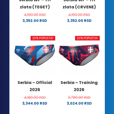
zlata (TEGET)
zlata (CRVENE)
4,190.00
RSD
4,190.00
RSD
3,352.00
RSD
3,352.00
RSD
Ovaj
Ovaj
proizvod
proizvod
ima
ima
20% POPUSTA!
20% POPUSTA!
više
više
varijanti.
varijanti.
Opcije
Opcije
mogu
mogu
biti
biti
izabrane
izabrane
na
na
Serbia – Official
Serbia – Training
stranici
stranici
2026
2026
proizvoda.
proizvoda.
4,180.00
RSD
3,780.00
RSD
3,344.00
RSD
3,024.00
RSD
Ovaj
Ovaj