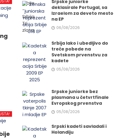
USTA!
Srpske juniorke
deklasirale Portugal, sa
Izraelom za deveto mesto
na EP
06/08/2026
ing
Srbija lako i ubedljivo do
treće pobede na
Svetskom prvenstvu za
kadete
05/08/2026
d
Srpske juniorke bez
plasmana u četvrtfinale
.
Evropskog prvenstva
05/08/2026
USTA!
Srpski kadeti savladali i
e
Holandiju
bije