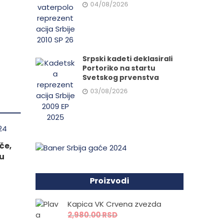
04/08/2026
da.
Srpski kadeti deklasirali
Portoriko na startu
Svetskog prvenstva
03/08/2026
če,
 u
Proizvodi
Kapica VK Crvena zvezda
2,980.00
RSD