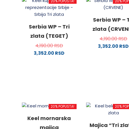
20% POPUSTA!
20% POP
Serbia WP – T
Serbia WP – Tri
zlata (CRVEN
zlata (TEGET)
4,190.00
RSD
4,190.00
RSD
3,352.00
RSD
3,352.00
RSD
Ovaj
Ovaj
proizv
proizvod
ima
ima
više
više
varijanti
varijanti.
Opcije
Opcije
mogu
mogu
biti
20% POPUSTA!
20% POP
biti
izabra
izabrane
na
Keel mornarska
na
stranici
Majica “Tri zl
majica