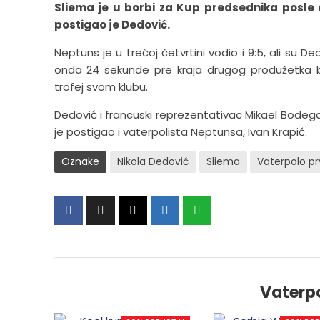
Sliema je u borbi za Kup predsednika posle 
postigao je Dedović.
Neptuns je u trećoj četvrtini vodio i 9:5, ali su D
onda 24 sekunde pre kraja drugog produžetka bi
trofej svom klubu.
Dedović i francuski reprezentativac Mikael Bodegas 
je postigao i vaterpolista Neptunsa, Ivan Krapić.
Oznake
Nikola Dedović
Sliema
Vaterpolo p
Vaterp