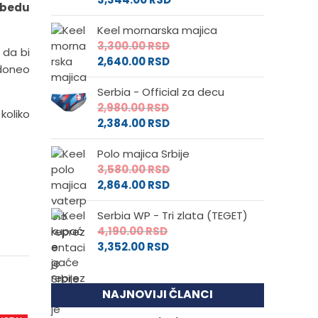
obedu
Keel mornarska majica
3,300.00
RSD
 da bi
2,640.00
RSD
 doneo
Serbia - Official za decu
2,980.00
RSD
koliko
2,384.00
RSD
Polo majica Srbije
3,580.00
RSD
2,864.00
RSD
Serbia WP - Tri zlata (TEGET)
4,190.00
RSD
3,352.00
RSD
NAJNOVIJI ČLANCI