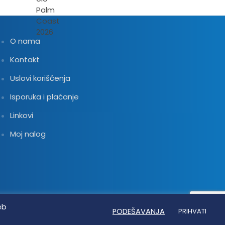
O nama
Kontakt
Uslovi korišćenja
Isporuka i plaćanje
Linkovi
Moj nalog
eb
PODEŠAVANJA
PRIHVATI