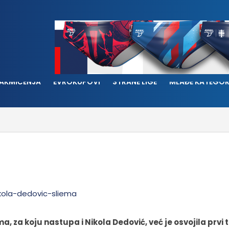
AKMIČENJA
EVROKUPOVI
STRANE LIGE
MLAĐE KATEGOR
a, za koju nastupa i Nikola Dedović, već je osvojila prvi t