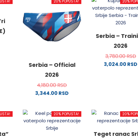
USTA!
20% POPUSTA!
20% POP
ri
E)
Serbia – Train
2026
3,780.00
RSD
3,024.00
RSD
od
Serbia – Official
Ovaj
2026
proizvo
4,180.00
RSD
.
ima
3,344.00
RSD
više
Ovaj
varijanti
proizvod
Opcije
USTA!
20% POPUSTA!
20% POP
ima
ne
mogu
više
biti
varijanti.
izabran
ata”
Teget ranac Sr
Opcije