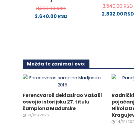
stranici
proizvo
3,540.00
RSD
proizvoda.
3,300.00
RSD
2,832.00
RSD
2,640.00
RSD
Ovaj
Ovaj
proizv
proizvod
ima
ima
više
više
varijanti
varijanti.
Opcije
Opcije
Možda te zanima i ovo:
mogu
mogu
biti
biti
izabra
izabrane
na
na
stranici
Ferencvaroš deklasirao Vašaš i
Radničk
stranici
proizvo
osvojio istorijsku 27. titulu
pojačanj
proizvoda.
šampiona Mađarske
Nikola D
Kraguje
18/05/2025
14/10/20