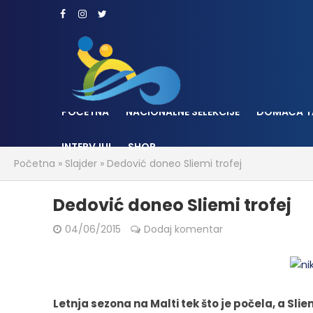
POČETNA
NACIONALNE SELEKCIJE
DOMAĆA T
INTERVJUI
SHOP
Početna
»
Slajder
»
Dedović doneo Sliemi trofej
Dedović doneo Sliemi trofej
04/06/2015
Dodaj komentar
Letnja sezona na Malti tek što je počela, a Sliem