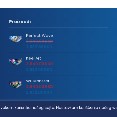
Proizvodi
Perfect Wave
3,540.00
RSD
2,832.00
RSD
Keel Art
3,540.00
RSD
2,832.00
RSD
WP Monster
3,540.00
RSD
2,832.00
RSD
tvo svakom korisniku našeg sajta. Nastavkom korišćenja našeg w