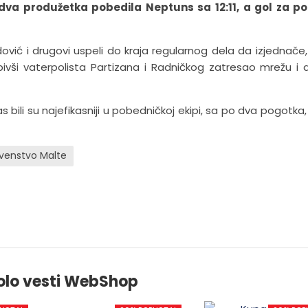
dva produžetka pobedila Neptuns sa 12:11, a gol za p
edović i drugovi uspeli do kraja regularnog dela da izjednače,
vši vaterpolista Partizana i Radničkog zatresao mrežu i
bili su najefikasniji u pobedničkoj ekipi, sa po dva pogotka, 
rvenstvo Malte
olo vesti WebShop