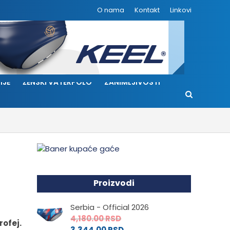
O nama
Kontakt
Linkovi
IJE
ŽENSKI VATERPOLO
ZANIMLJIVOSTI
Proizvodi
Serbia - Official 2026
4,180.00
RSD
rofej.
3,344.00
RSD