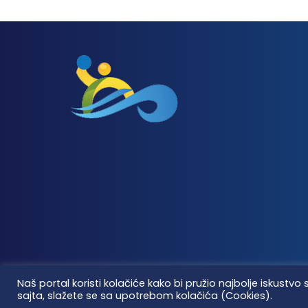
Naš portal koristi kolačiće kako bi pružio najbolje iskus
sajta, slažete se sa upotrebom kolačića (Cookies).
Vaterpolo vesti © 2026. Sva prava zadržana.