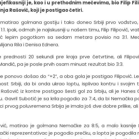
efikasniji je, kao i u prethodnim mečevima, bio Filip Fil
ja Rašović, koji je postigao četiri.
 matirao golmana gostiju i tako doneo Srbiji prvo vođstvo,
 Ipak, odmah je najiskusniji u našem timu, Filip Filipović, vra
šović lepim pogotkom sa sedam metara povisio na 3:1. Me
jana Rila i Denisa Ednera.
ednosti 20 sekundi pre kraja prve četvrtine, ali Filipovi
 Mandić, pa je posle prvih osam minuat rezultat bio 3:3.
 ponovo došao do “+2”, a oba gola je postigao Filipović. Le
 Srbiji, da bi onda ukrao loptu, isplivao kontru i svojim 
ašović iz kontre postigao šesti gol za Srbiju, ali je Hanes 
ku. Gavril Subotić je sa krila pogodio za 7:4, da bi Nemačka 
i prvog poluvremena Srbija je imala još dve dobre prilike, ali
ipović, matirao je golmana Nemačke za 8:5, a malo kasnije
ački reprezentativac je pogodio prečku, a lopta je pogodila