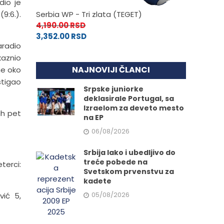
dio je
9:6.).
Serbia WP - Tri zlata (TEGET)
4,190.00
RSD
3,352.00
RSD
aradio
kaznio
NAJNOVIJI ČLANCI
me oko
stigao
Srpske juniorke
deklasirale Portugal, sa
Izraelom za deveto mesto
vih pet
na EP
06/08/2026
Srbija lako i ubedljivo do
treće pobede na
terci:
Svetskom prvenstvu za
kadete
05/08/2026
vić 5,