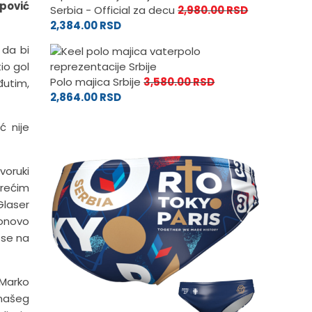
ipović
Serbia - Official za decu
2,980.00
RSD
2,384.00
RSD
 da bi
tio gol
Polo majica Srbije
3,580.00
RSD
đutim,
2,864.00
RSD
ć nije
voruki
trećim
Glaser
ponovo
 se na
 Marko
 našeg