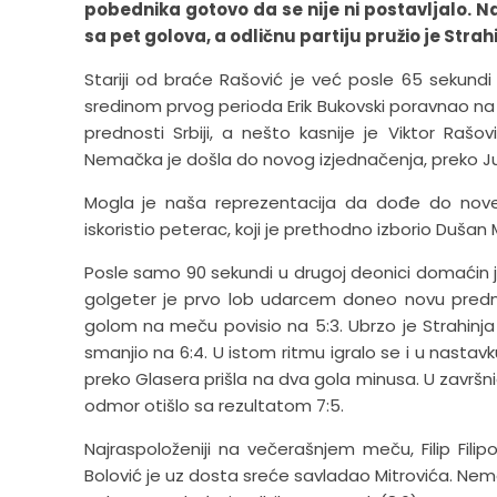
pobednika gotovo da se nije ni postavljalo. Naj
sa pet golova, a odličnu partiju pružio je Strahin
Stariji od braće Rašović je već posle 65 sekundi
sredinom prvog perioda Erik Bukovski poravnao na 1:1.
prednosti Srbiji, a nešto kasnije je Viktor Ra
Nemačka je došla do novog izjednačenja, preko Juli
Mogla je naša reprezentacija da dođe do nove pr
iskoristio peterac, koji je prethodno izborio Dušan
Posle samo 90 sekundi u drugoj deonici domaćin je
golgeter je prvo lob udarcem doneo novu prednost
golom na meču povisio na 5:3. Ubrzo je Strahinja R
smanjio na 6:4. U istom ritmu igralo se i u nastav
preko Glasera prišla na dva gola minusa. U završnic
odmor otišlo sa rezultatom 7:5.
Najraspoloženiji na večerašnjem meču, Filip Fil
Bolović je uz dosta sreće savladao Mitrovića. Nem