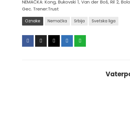
NEMAČKA: Kong, Bukovski 1, Van der Boš, Ril 2, Bolovi
Gec. Trener:Trust
Oznake
Nemačka
Srbija
Svetska liga
Vaterp