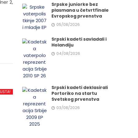
dner 2,
Srpske juniorke bez
plasmana u četvrtfinale
Evropskog prvenstva
05/08/2026
Srpski kadeti savladali i
Holandiju
04/08/2026
Srpski kadeti deklasirali
PUSTA!
Portoriko na startu
Svetskog prvenstva
03/08/2026