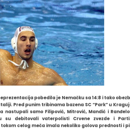
eprezentacija pobedila je Nemačku sa 14:8 i tako obez
u Italiji. Pred punim tribinama bazena SC “Park” u Kragu
 nastupali samo Filipović, Mitrović, Mandić i Ranđelo
 su debitovali vaterpolisti Crvene zvezde i Parti
e tokom celog meča imala nekoliko golova prednosti i p