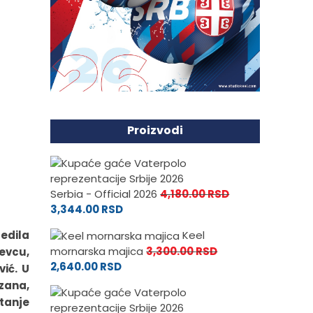
Proizvodi
Serbia - Official 2026
4,180.00
RSD
3,344.00
RSD
bedila
Keel
mornarska majica
3,300.00
RSD
jevcu,
2,640.00
RSD
vić. U
zana,
itanje