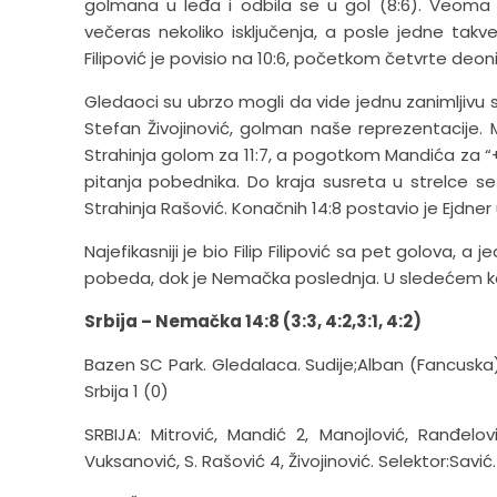
golmana u leđa i odbila se u gol (8:6). Veoma 
večeras nekoliko isključenja, a posle jedne takve
Filipović je povisio na 10:6, početkom četvrte deoni
Gledaoci su ubrzo mogli da vide jednu zanimljivu s
Stefan Živojinović, golman naše reprezentacije. M
Strahinja golom za 11:7, a pogotkom Mandića za “+
pitanja pobednika. Do kraja susreta u strelce se 
Strahinja Rašović. Konačnih 14:8 postavio je Ejdner
Najefikasniji je bio Filip Filipović sa pet golova, a
pobeda, dok je Nemačka poslednja. U sledećem kol
Srbija – Nemačka 14:8 (3:3, 4:2,3:1, 4:2)
Bazen SC Park. Gledalaca. Sudije;Alban (Fancuska),
Srbija 1 (0)
SRBIJA: Mitrović, Mandić 2, Manojlović, Ranđelović
Vuksanović, S. Rašović 4, Živojinović. Selektor:Savić.