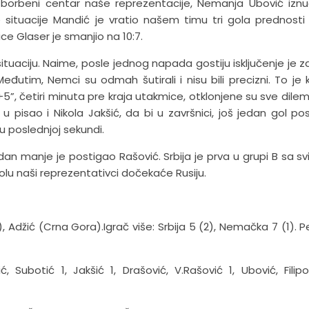
borbeni centar naše reprezentacije, Nemanja Ubović iznu
 situacije Mandić je vratio našem timu tri gola prednosti (
ce Glaser je smanjio na 10:7.
ituaciju. Naime, posle jednog napada gostiju isključenje je z
eđutim, Nemci su odmah šutirali i nisu bili precizni. To je 
5”, četiri minuta pre kraja utakmice, otklonjene su sve dile
u pisao i Nikola Jakšić, da bi u završnici, još jedan gol po
 u poslednjoj sekundi.
 jedan manje je postigao Rašović. Srbija je prva u grupi B sa s
u naši reprezentativci dočekaće Rusiju.
 Adžić (Crna Gora).Igrač više: Srbija 5 (2), Nemačka 7 (1). Pe
, Subotić 1, Jakšić 1, Drašović, V.Rašović 1, Ubović, Filipo