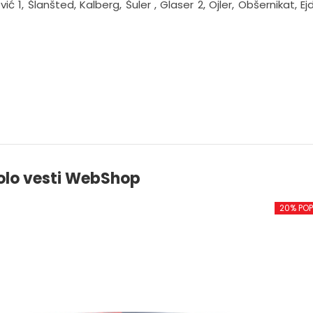
ć 1, Šlanšted, Kalberg, Šuler , Glaser 2, Ojler, Obšernikat, Ej
olo vesti WebShop
20% PO