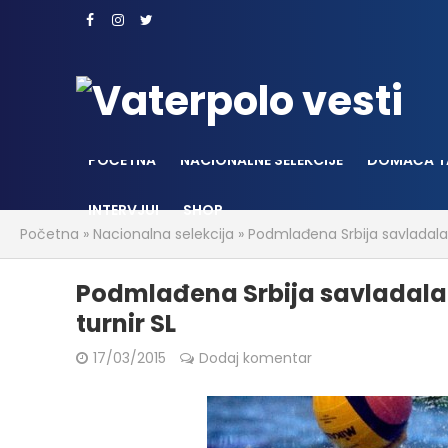
POČETNA
NACIONALNE SELEKCIJE
DOMAĆA T
INTERVJUI
SHOP
Početna
»
Nacionalna selekcija
»
Podmlađena Srbija savladala 
Podmlađena Srbija savladala 
turnir SL
17/03/2015
Dodaj komentar