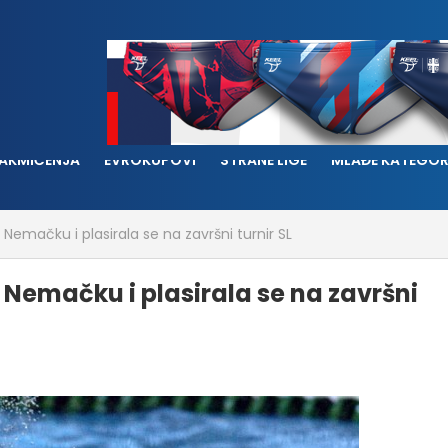
AKMIČENJA
EVROKUPOVI
STRANE LIGE
MLAĐE KATEGOR
Nemačku i plasirala se na završni turnir SL
Nemačku i plasirala se na završni