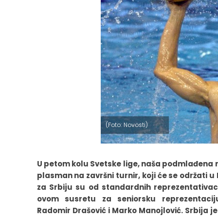
(Foto: Novosti)
U petom kolu Svetske lige, naša podmlađena r
plasman na završni turnir, koji će se održati 
za Srbiju su od standardnih reprezentativaca
ovom susretu za seniorsku reprezentaciju
Radomir Drašović i Marko Manojlović. Srbija j