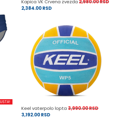
Kapica VK Crvena zvezda
2,980.00
RSD
2,384.00
RSD
PUSTA!
Keel vaterpolo lopta
3,990.00
RSD
3,192.00
RSD