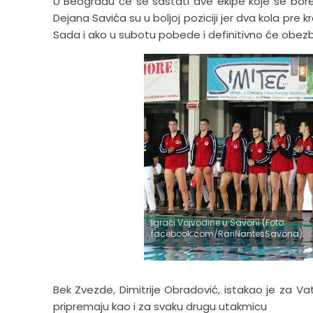
U Beogradu će se sastati dve ekipe koje se bore
Dejana Savića su u boljoj poziciji jer dva kola pr
Sada i ako u subotu pobede i definitivno će obez
Igrači Vojvodine u Savoni (Foto:
facebook.com/RariNantesSavona)
Bek Zvezde, Dimitrije Obradović, istakao je za Va
pripremaju kao i za svaku drugu utakmicu