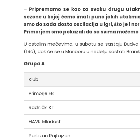
–
Pripremamo se kao za svaku drugu utakm
sezone u kojoj ćemo imati puno jakih utakmic
smo do sada dosta oscilacija u igri, što je i n
Primorjem smo pokazali da sa svima možemo 
U ostalim mečevima, u subotu se sastaju Budva –
(19č), dok će se u Mariboru u nedelju sastati Branik 
Grupa A
Klub
Primorje EB
Radnički KT
HAVK Mladost
Partizan Rajfajzen