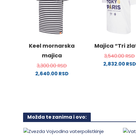
Opcije
Opcije
mogu
mogu
biti
biti
izabrane
izabra
na
na
stranici
stranici
Keel mornarska
Majica “Tri zl
proizvoda.
proizvo
majica
3,540.00
RSD
2,832.00
RSD
3,300.00
RSD
Ovaj
2,640.00
RSD
proizv
Ovaj
ima
proizvod
više
ima
varijanti
više
Opcije
varijanti.
mogu
Možda te zanima i ovo:
Opcije
biti
mogu
izabra
biti