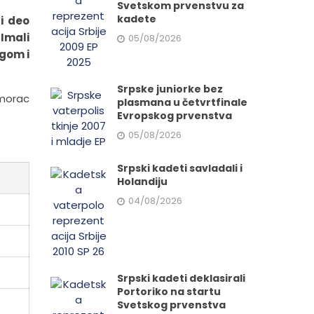
Svetskom prvenstvu za
kadete
i deo
 Imali
05/08/2026
ugom i
Srpske juniorke bez
imorac
plasmana u četvrtfinale
Evropskog prvenstva
05/08/2026
Srpski kadeti savladali i
Holandiju
04/08/2026
Srpski kadeti deklasirali
Portoriko na startu
Svetskog prvenstva