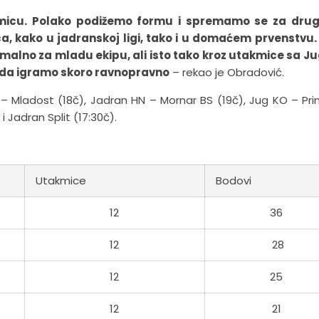
icu. Polako podižemo formu i spremamo se za drug
a, kako u jadranskoj ligi, tako i u domaćem prvenstvu.
ormalno za mladu ekipu, ali isto tako kroz utakmice sa J
da igramo skoro ravnopravno
– rekao je Obradović.
 Mladost (18č), Jadran HN – Mornar BS (19č), Jug KO – Pr
i Jadran Split (17:30č).
Utakmice
Bodovi
12
36
12
28
12
25
12
21