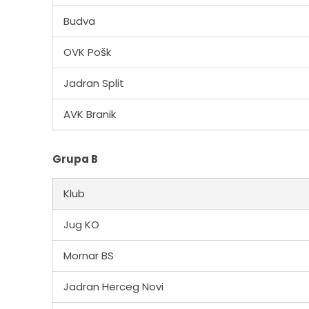
Budva
OVK Pošk
Jadran Split
AVK Branik
Grupa B
Klub
Jug KO
Mornar BS
Jadran Herceg Novi