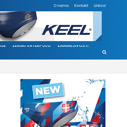
O nama
Kontakt
Linkovi
IJE
ŽENSKI VATERPOLO
ZANIMLJIVOSTI