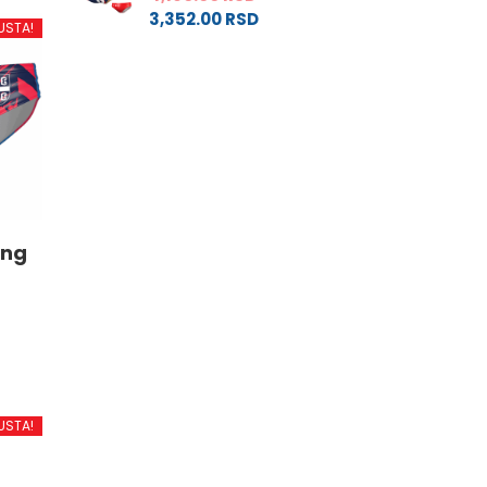
3,352.00
RSD
USTA!
ing
d
USTA!
.