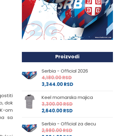
Proizvodi
Serbia - Official 2026
4,180.00
RSD
3,344.00
RSD
ostiti
Keel mornarska majica
o, dok
3,300.00
RSD
OŠK-om
2,640.00
RSD
ana sa
Serbia - Official za decu
2,980.00
RSD