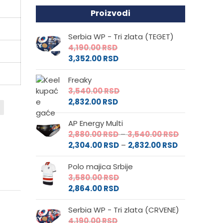
Proizvodi
Serbia WP - Tri zlata (TEGET)
4,190.00
RSD
3,352.00
RSD
Freaky
3,540.00
RSD
2,832.00
RSD
AP Energy Multi
Raspon
2,880.00
RSD
–
3,540.00
RSD
Raspon
cena:
2,304.00
RSD
–
2,832.00
RSD
cena:
od
Polo majica Srbije
od
2,880.00 RS
3,580.00
RSD
2,304.00 RS
do
2,864.00
RSD
do
3,540.00 RS
2,832.00 RSD
Serbia WP - Tri zlata (CRVENE)
4,190.00
RSD