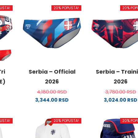
USTA!
20% POPUSTA!
20% POP
ri
Serbia – Official
Serbia – Train
E)
2026
2026
4,180.00
RSD
3,780.00
RSD
3,344.00
RSD
3,024.00
RSD
Ovaj
Ovaj
od
proizvod
proizvo
USTA!
20% POPUSTA!
20% POP
ima
ima
više
više
.
varijanti.
varijanti