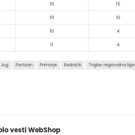
10
15
10
10
10
4
11
4
Jug
Partizan
Primorje
Radnički
Triglav regionalna liga
olo vesti WebShop