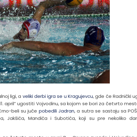
noj ligi, a
veliki derbi igra se u Kragujevcu
, gde će Radnički ug
 april” ugostiti Vojvodinu, sa kojom se bori za četvrto mest
 Crno-beli su juče
pobedili Jadran
, a sutra se sastaju sa P
ća, Jakšića, Mandića i Subotića, koji su pre nekoliko d