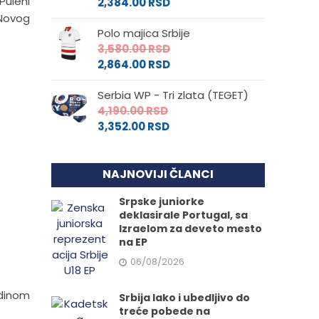
Puleni
2,384.00
RSD
 Novog
Polo majica Srbije
3,580.00
RSD
2,864.00
RSD
Serbia WP - Tri zlata (TEGET)
4,190.00
RSD
3,352.00
RSD
NAJNOVIJI ČLANCI
Srpske juniorke
deklasirale Portugal, sa
Izraelom za deveto mesto
na EP
06/08/2026
odinom
Srbija lako i ubedljivo do
treće pobede na