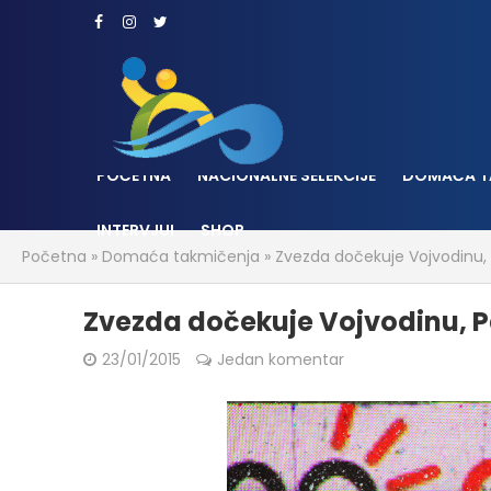
POČETNA
NACIONALNE SELEKCIJE
DOMAĆA T
INTERVJUI
SHOP
Početna
»
Domaća takmičenja
»
Zvezda dočekuje Vojvodinu, P
Zvezda dočekuje Vojvodinu, Pa
23/01/2015
Jedan komentar