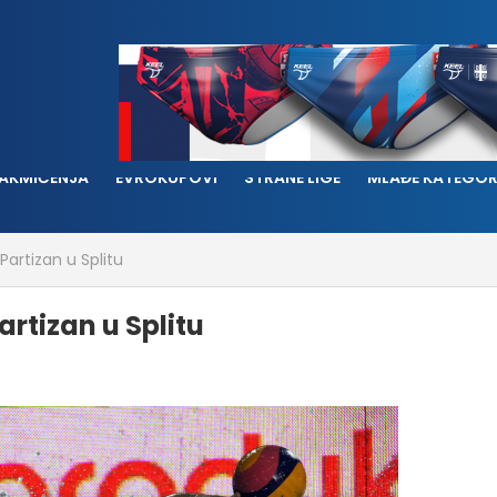
AKMIČENJA
EVROKUPOVI
STRANE LIGE
MLAĐE KATEGOR
artizan u Splitu
rtizan u Splitu