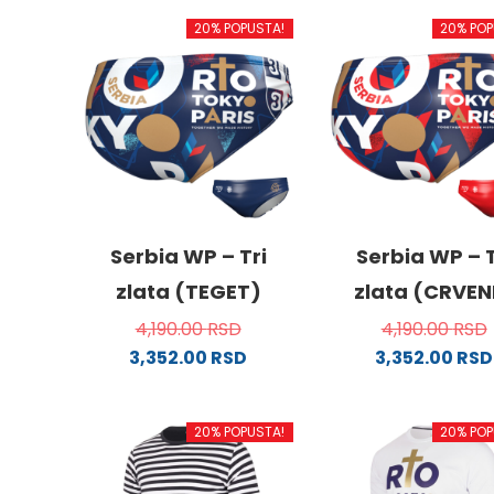
20% POPUSTA!
20% POP
Serbia WP – Tri
Serbia WP – T
zlata (TEGET)
zlata (CRVEN
4,190.00
RSD
4,190.00
RSD
3,352.00
RSD
3,352.00
RSD
Ovaj
Ovaj
proizvod
proizv
20% POPUSTA!
20% POP
ima
ima
više
više
varijanti.
varijanti