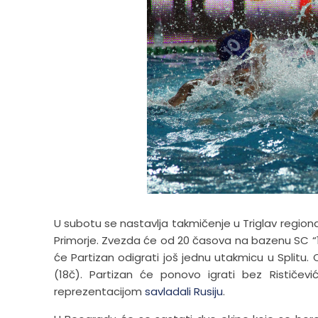
U subotu se nastavlja takmičenje u Triglav regional
Primorje. Zvezda će od 20 časova na bazenu SC “11.
će Partizan odigrati još jednu utakmicu u Splitu.
(18č). Partizan će ponovo igrati bez Rističevi
reprezentacijom
savladali Rusiju
.