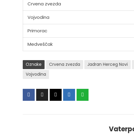
Crvena zvezda
Vojvodina
Primorac
Medveščak
Oznake
Crvena zvezda
Jadran Herceg Novi
Vojvodina
Vaterp