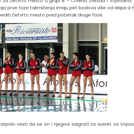
 za četvrto mesto u grupi B – Crvena zvezda i Vojvodina. 
e kraja prve faze takmičenja imaju pet bodova više od ekipe iz
bediti četvrto mesto pred početak druge faze.
terpolo vesti da se on i njegovi saigrači za susret sa Vojv