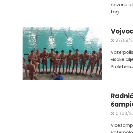
bazenu u 
tog...
Vojvod
27/09/2
Vaterpolis
visoke cil
Proletera..
Radnič
šampi
01/08/2
Vicešampio
Vaterpolo 