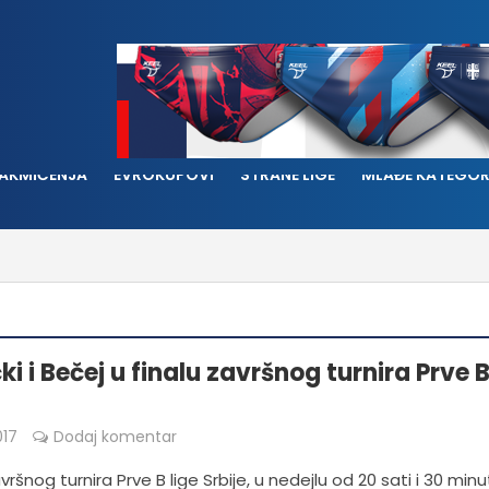
AKMIČENJA
EVROKUPOVI
STRANE LIGE
MLAĐE KATEGOR
i i Bečej u finalu završnog turnira Prve 
017
Dodaj komentar
avršnog turnira Prve B lige Srbije, u nedejlu od 20 sati i 30 min