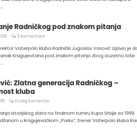
..
anje Radničkog pod znakom pitanja
016
3 komentara
irektor Vaterpolo kluba Radnički Jugoslav Vasović izjavio je 
tanak Kragujevčana pod znakom pitanja zbog izuzetno loše
..
vić: Zlatna generacija Radničkog –
nost kluba
016
Dodaj komentar
anja istorijskog zlata na finalnom turniru Kupa Srbije za 1999.
odžanom u kragujevačkom „Parku“, trener Vaterpolo kluba Rad