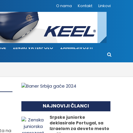
O nama
Kontakt
Linkovi
IJE
ŽENSKI VATERPOLO
ZANIMLJIVOSTI
B
NAJNOVIJI ČLANCI
Srpske juniorke
deklasirale Portugal, sa
Izraelom za deveto mesto
uta na