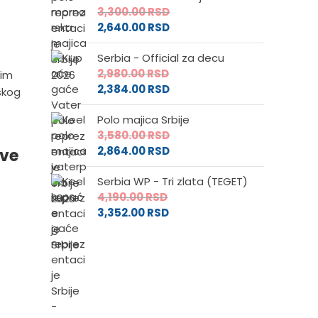
3,300.00
RSD
2,640.00
RSD
Serbia - Official za decu
2,980.00
RSD
kim
2,384.00
RSD
skog
Polo majica Srbije
3,580.00
RSD
2,864.00
RSD
ove
Serbia WP - Tri zlata (TEGET)
4,190.00
RSD
3,352.00
RSD