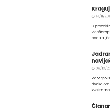
Kraguj
14/11/20
U protekl
vicešampi
centra „Par
Jadran
navija
08/10/2
Vaterpolis
dvokolom 
kvalitetna 
Članar