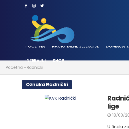
POČETNA
NACIONALNE SELEKCIJE
DOMAĆA T
INTERVJUI
SHOP
Početna
»
Radnički
Oznaka Radnički
Radničk
lige
18/03/2
U finalu z