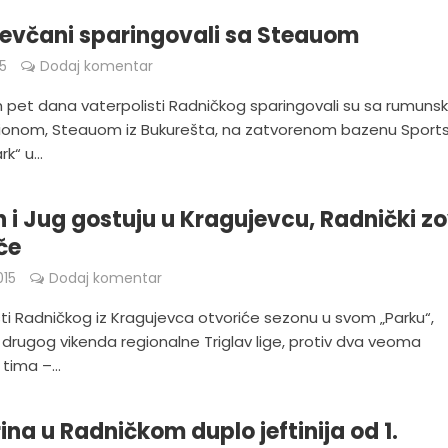
evčani sparingovali sa Steauom
15
Dodaj komentar
ih pet dana vaterpolisti Radničkog sparingovali su sa rumuns
onom, Steauom iz Bukurešta, na zatvorenom bazenu Sport
k“ u...
 i Jug gostuju u Kragujevcu, Radnički z
če
015
Dodaj komentar
ti Radničkog iz Kragujevca otvoriće sezonu u svom „Parku“,
drugog vikenda regionalne Triglav lige, protiv dva veoma
tima –...
ina u Radničkom duplo jeftinija od 1.