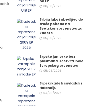
na EP
ednik
06/08/2026
Srbija lako i ubedljivo do
treće pobede na
Svetskom prvenstvu za
kadete
05/08/2026
ma
Srpske juniorke bez
plasmana u četvrtfinale
Evropskog prvenstva
05/08/2026
Srpski kadeti savladali i
Holandiju
04/08/2026
e,