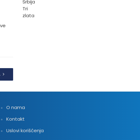
sve
A
O nama
Kontakt
Uslovi korišćenja