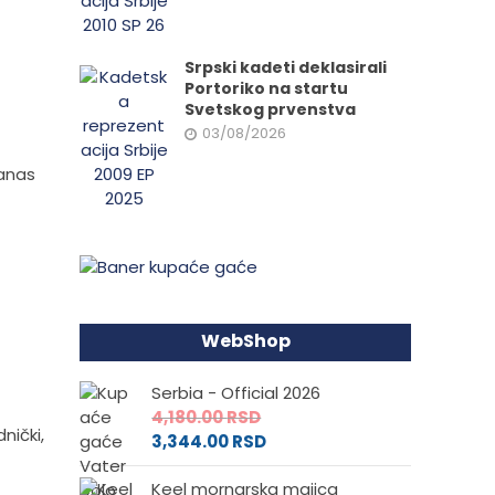
Srpski kadeti deklasirali
Portoriko na startu
Svetskog prvenstva
03/08/2026
danas
WebShop
Serbia - Official 2026
4,180.00
RSD
nički,
3,344.00
RSD
Keel mornarska majica