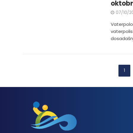
oktob
07/10/2
Vaterpolo 
vaterpoli
dosadašnji
1