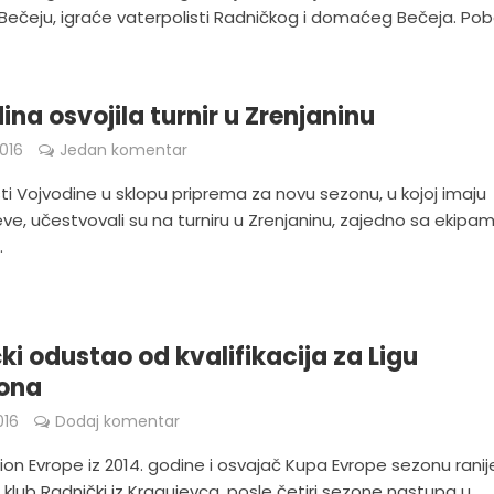
Bečeju, igraće vaterpolisti Radničkog i domaćeg Bečeja. Pob
ina osvojila turnir u Zrenjaninu
016
Jedan komentar
ti Vojvodine u sklopu priprema za novu sezonu, u kojoj imaju
jeve, učestvovali su na turniru u Zrenjaninu, zajedno sa ekipa
.
ki odustao od kvalifikacija za Ligu
ona
016
Dodaj komentar
n Evrope iz 2014. godine i osvajač Kupa Evrope sezonu ranij
klub Radnički iz Kragujevca, posle četiri sezone nastupa u