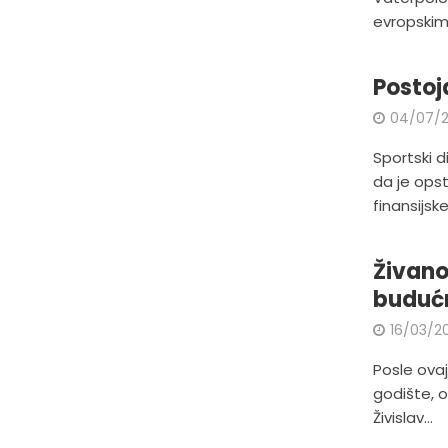
evropskim.
Postoj
04/07/2
Sportski d
da je ops
finansijske.
Živano
buduć
16/03/2
Posle ovaj
godište, 
Živislav...