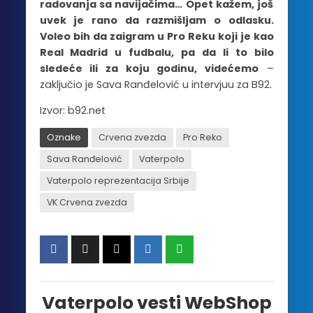
radovanja sa navijačima… Opet kažem, još
uvek je rano da razmišljam o odlasku.
Voleo bih da zaigram u Pro Reku koji je kao
Real Madrid u fudbalu, pa da li to bilo
sledeće ili za koju godinu, videćemo
–
zaključio je Sava Ranđelović u intervjuu za B92.
Izvor: b92.net
Oznake
Crvena zvezda
Pro Reko
Sava Ranđelović
Vaterpolo
Vaterpolo reprezentacija Srbije
VK Crvena zvezda
Vaterpolo vesti WebShop