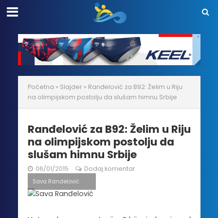
Početna
»
Slajder
»
Ranđelović za B92: Želim u Riju
na olimpijskom postolju da slušam himnu Srbije
Ranđelović za B92: Želim u Riju
na olimpijskom postolju da
slušam himnu Srbije
06/01/2015
Dodaj komentar
Sava Ranđelović