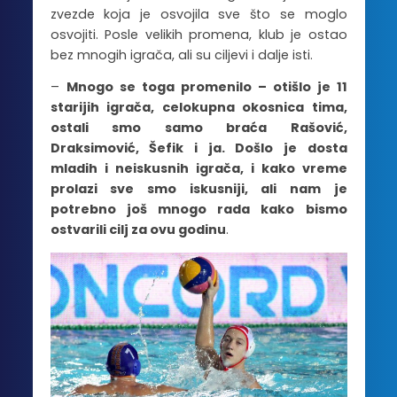
zvezde koja je osvojila sve što se moglo
osvojiti. Posle velikih promena, klub je ostao
bez mnogih igrača, ali su ciljevi i dalje isti.
–
Mnogo se toga promenilo – otišlo je 11
starijih igrača, celokupna okosnica tima,
ostali smo samo braća Rašović,
Draksimović, Šefik i ja. Došlo je dosta
mladih i neiskusnih igrača, i kako vreme
prolazi sve smo iskusniji, ali nam je
potrebno još mnogo rada kako bismo
ostvarili cilj za ovu godinu
.