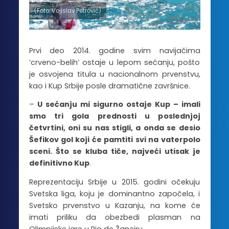
(Foto: Vojislav Petrović)
Prvi deo 2014. godine svim navijačima
’crveno-belih’ ostaje u lepom sećanju, pošto
je osvojena titula u nacionalnom prvenstvu,
kao i Kup Srbije posle dramatične završnice.
–
U sećanju mi sigurno ostaje Kup – imali
smo tri gola prednosti u poslednjoj
četvrtini, oni su nas stigli, a onda se desio
Šefikov gol koji će pamtiti svi na vaterpolo
sceni. Što se kluba tiče, najveći utisak je
definitivno Kup
.
Reprezentaciju Srbije u 2015. godini očekuju
Svetska liga, koju je dominantno započela, i
Svetsko prvenstvo u Kazanju, na kome će
imati priliku da obezbedi plasman na
Olimpijske igre u Rio de Žaneiru.