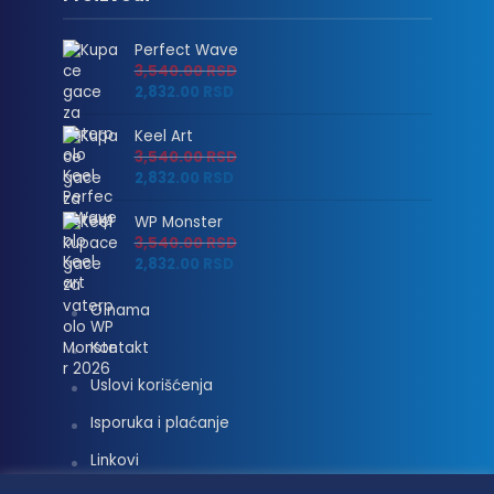
Perfect Wave
3,540.00
RSD
2,832.00
RSD
Keel Art
3,540.00
RSD
2,832.00
RSD
WP Monster
3,540.00
RSD
2,832.00
RSD
O nama
Kontakt
Uslovi korišćenja
Isporuka i plaćanje
Linkovi