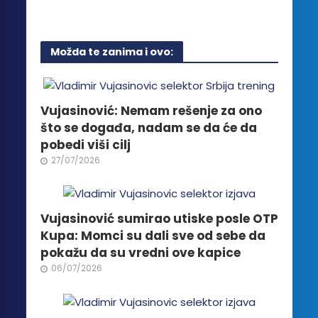
proizvoda.
proizvod
stranici
ima
proizvoda.
više
Možda te zanima i ovo:
varijanti.
Opcije
mogu
biti
Vujasinović: Nemam rešenje za ono
izabrane
što se događa, nadam se da će da
na
pobedi viši cilj
stranici
27/07/2026
proizvoda.
Vujasinović sumirao utiske posle OTP
Kupa: Momci su dali sve od sebe da
pokažu da su vredni ove kapice
06/07/2026