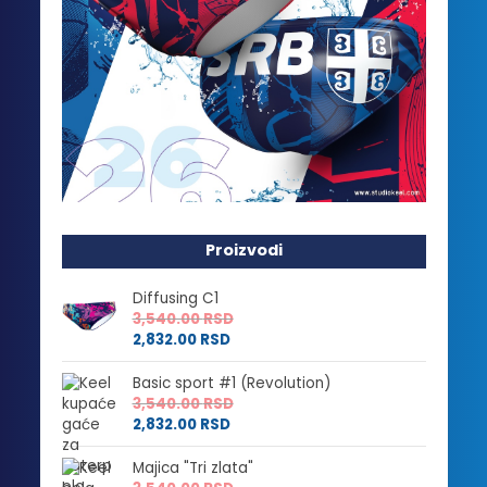
Proizvodi
Diffusing C1
3,540.00
RSD
2,832.00
RSD
Basic sport #1 (Revolution)
3,540.00
RSD
2,832.00
RSD
Majica "Tri zlata"