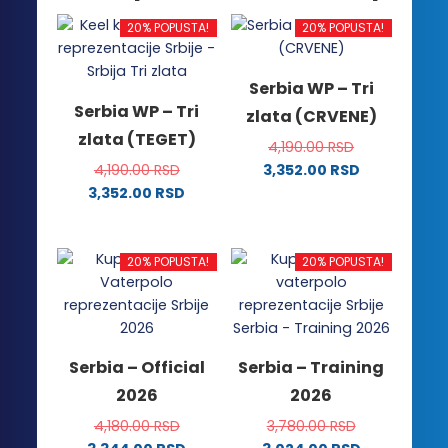
20% POPUSTA!
20% POPUSTA!
Serbia WP – Tri
Serbia WP – Tri
zlata (CRVENE)
zlata (TEGET)
4,190.00
RSD
4,190.00
RSD
3,352.00
RSD
Ovaj
3,352.00
RSD
Ovaj
proizvod
proizvod
ima
ima
više
20% POPUSTA!
20% POPUSTA!
više
varijanti.
varijanti.
Opcije
Opcije
mogu
mogu
biti
Serbia – Official
Serbia – Training
biti
izabrane
2026
2026
izabrane
na
na
stranici
4,180.00
RSD
3,780.00
RSD
stranici
proizvoda.