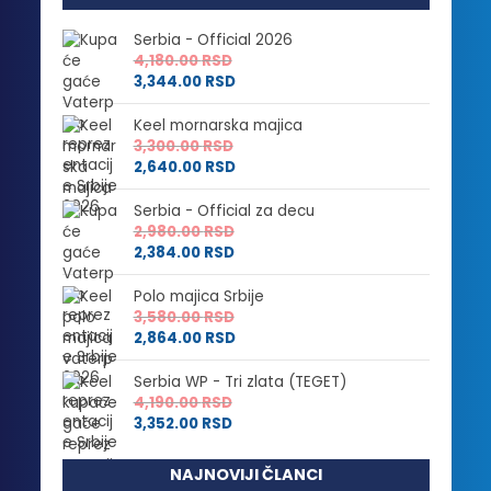
Serbia - Official 2026
4,180.00
RSD
3,344.00
RSD
Keel mornarska majica
3,300.00
RSD
2,640.00
RSD
Serbia - Official za decu
2,980.00
RSD
2,384.00
RSD
Polo majica Srbije
3,580.00
RSD
2,864.00
RSD
Serbia WP - Tri zlata (TEGET)
4,190.00
RSD
3,352.00
RSD
NAJNOVIJI ČLANCI