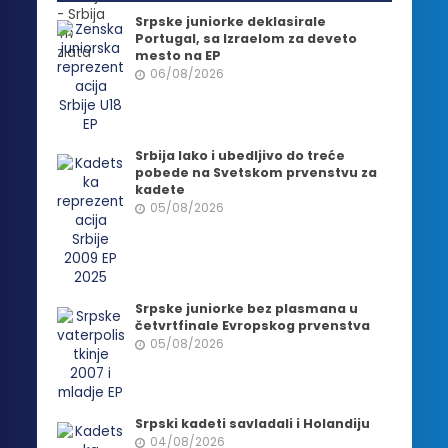
Srpske juniorke deklasirale
Portugal, sa Izraelom za deveto
mesto na EP
06/08/2026
Srbija lako i ubedljivo do treće
pobede na Svetskom prvenstvu za
kadete
05/08/2026
Srpske juniorke bez plasmana u
četvrtfinale Evropskog prvenstva
05/08/2026
Srpski kadeti savladali i Holandiju
04/08/2026