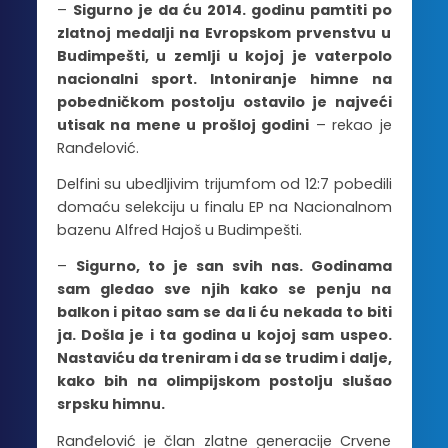
–
Sigurno je da ću 2014. godinu pamtiti po
zlatnoj medalji na Evropskom prvenstvu u
Budimpešti, u zemlji u kojoj je vaterpolo
nacionalni sport. Intoniranje himne na
pobedničkom postolju ostavilo je najveći
utisak na mene u prošloj godini
– rekao je
Ranđelović.
Delfini su ubedljivim trijumfom od 12:7 pobedili
domaću selekciju u finalu EP na Nacionalnom
bazenu Alfred Hajoš u Budimpešti.
–
Sigurno, to je san svih nas. Godinama
sam gledao sve njih kako se penju na
balkon i pitao sam se da li ću nekada to biti
ja. Došla je i ta godina u kojoj sam uspeo.
Nastaviću da treniram i da se trudim i dalje,
kako bih na olimpijskom postolju slušao
srpsku himnu.
Ranđelović je član zlatne generacije Crvene