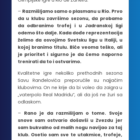
–
Razmišljamo samo o plasmanu u Rio. Prvo
da u klubu završimo sezonu, da probamo
da odbranimo trofej i u Jadranskoj ligi
odemo što dalje. Kada dođe reprezentacija
želimo da osvojimo Svetsku ligu u Italiji, u
kojoj branimo titulu. Biće veoma teško, ali
je prioritet i sigurno je da ćemo naporno
trenirati da to i ostvarimo.
Kvalitetne igre nekoliko prethodnih sezona
Savu Ranđelovića preporučile su najjačim
klubovima. On ne krije da bi voleo da zaigra u
„vaterpolo Real Madridu“, ali da još ne žuri sa
odlaskom.
–
Rano je da razmišljam o tome. Svoje
snove sam ostvario došavši u Zvezdu jer
sam bukvalno od malih nogu navijao za taj
klub. Osetio sam sve te utakmice, trofeje,