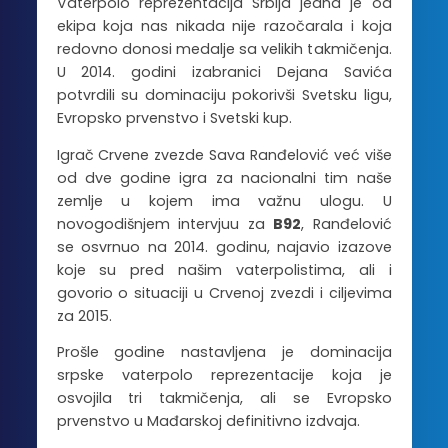
Vaterpolo reprezentacija Srbija jedna je od
ekipa koja nas nikada nije razočarala i koja
redovno donosi medalje sa velikih takmičenja.
U 2014. godini izabranici Dejana Savića
potvrdili su dominaciju pokorivši Svetsku ligu,
Evropsko prvenstvo i Svetski kup.
Igrač Crvene zvezde Sava Ranđelović već više
od dve godine igra za nacionalni tim naše
zemlje u kojem ima važnu ulogu. U
novogodišnjem intervjuu za
B92
, Ranđelović
se osvrnuo na 2014. godinu, najavio izazove
koje su pred našim vaterpolistima, ali i
govorio o situaciji u Crvenoj zvezdi i ciljevima
za 2015.
Prošle godine nastavljena je dominacija
srpske vaterpolo reprezentacije koja je
osvojila tri takmičenja, ali se Evropsko
prvenstvo u Mađarskoj definitivno izdvaja.