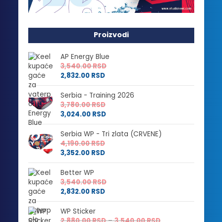
Proizvodi
AP Energy Blue
3,540.00
RSD
2,832.00
RSD
Serbia - Training 2026
3,780.00
RSD
3,024.00
RSD
Serbia WP - Tri zlata (CRVENE)
4,190.00
RSD
3,352.00
RSD
Better WP
3,540.00
RSD
2,832.00
RSD
WP Sticker
Raspon
2,880.00
RSD
–
3,540.00
RSD