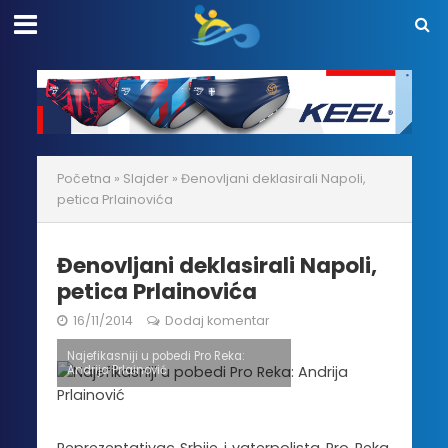
Početna
»
Slajder
»
Đenovljani deklasirali Napoli,
petica Prlainovića
Đenovljani deklasirali Napoli,
petica Prlainovića
16/11/2014
Dodaj komentar
Najefikasniji u pobedi Pro Reka:
Andrija Prlainović