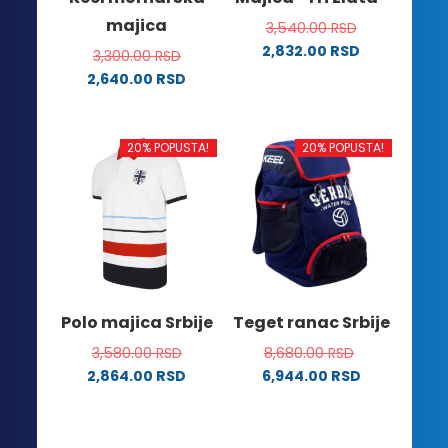
stranici
stranici
majica
3,540.00
RSD
proizvoda.
proizvoda.
2,832.00
RSD
3,300.00
RSD
Ovaj
2,640.00
RSD
proizvod
Ovaj
ima
proizvod
više
ima
20% POPUSTA!
20% POPUSTA!
varijanti.
više
Opcije
varijanti.
mogu
Opcije
biti
mogu
izabrane
biti
na
izabrane
stranici
na
Polo majica Srbije
Teget ranac Srbije
proizvoda.
stranici
3,580.00
RSD
8,680.00
RSD
proizvoda.
2,864.00
RSD
6,944.00
RSD
Ovaj
proizvod
ima