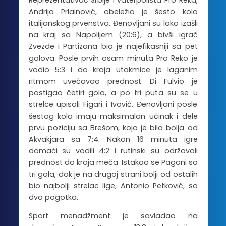
Reprezentativac Srbije i vaterpolista Pro Reka,
Andrija Prlainović, obeležio je šesto kolo
italijanskog prvenstva. Đenovljani su lako izašli
na kraj sa Napolijem (20:6), a bivši igrač
Zvezde i Partizana bio je najefikasniji sa pet
golova. Posle prvih osam minuta Pro Reko je
vodio 5:3 i do kraja utakmice je laganim
ritmom uvećavao prednost. Di Fulvio je
postigao četiri gola, a po tri puta su se u
strelce upisali Figari i Ivović. Đenovljani posle
šestog kola imaju maksimalan učinak i dele
prvu poziciju sa Brešom, koja je bila bolja od
Akvakjara sa 7:4. Nakon 16 minuta igre
domaći su vodili 4:2 i rutinski su održavali
prednost do kraja meča. Istakao se Pagani sa
tri gola, dok je na drugoj strani bolji od ostalih
bio najbolji strelac lige, Antonio Petković, sa
dva pogotka.
Sport menadžment je savladao na