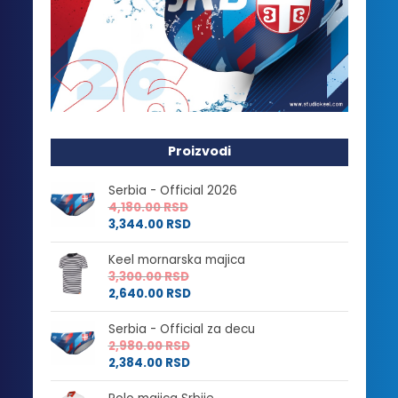
Proizvodi
Serbia - Official 2026
4,180.00
RSD
3,344.00
RSD
Keel mornarska majica
3,300.00
RSD
2,640.00
RSD
Serbia - Official za decu
2,980.00
RSD
2,384.00
RSD