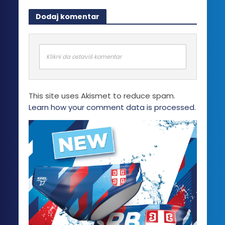
više
Dodaj komentar
varijanti.
Opcije
mogu
biti
Klikni da ostaviš komentar
izabrane
na
stranici
This site uses Akismet to reduce spam.
proizvoda.
Learn how your comment data is processed.