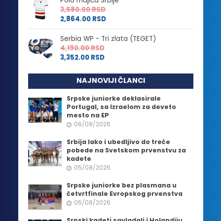
Polo majica Srbije
3,580.00
RSD
2,864.00
RSD
Serbia WP - Tri zlata (TEGET)
4,190.00
RSD
3,352.00
RSD
NAJNOVIJI ČLANCI
Srpske juniorke deklasirale
Portugal, sa Izraelom za deveto
mesto na EP
06/08/2026
Srbija lako i ubedljivo do treće
pobede na Svetskom prvenstvu za
kadete
05/08/2026
Srpske juniorke bez plasmana u
četvrtfinale Evropskog prvenstva
05/08/2026
Srpski kadeti savladali i Holandiju