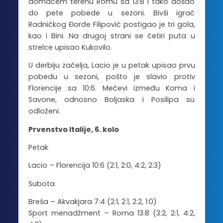
domaćem terenu Romu sa 13:8 i tako došao
do pete pobede u sezoni. Bivši igrač
Radničkog Đorđe Filipović postigao je tri gola,
kao i Bini. Na drugoj strani se četiri puta u
strelce upisao Kukovilo.
U derbiju začelja, Lacio je u petak upisao prvu
pobedu u sezoni, pošto je slavio protiv
Florencije sa 10:6. Mečevi između Koma i
Savone, odnosno Boljaska i Posilipa su
odloženi.
Prvenstvo Italije, 6. kolo
Petak
Lacio – Florencija 10:6 (2:1, 2:0, 4:2, 2:3)
Subota
Breša – Akvakjara 7:4 (2:1, 2:1, 2:2, 1:0)
Sport menadžment – Roma 13:8 (3:2, 2:1, 4:2,