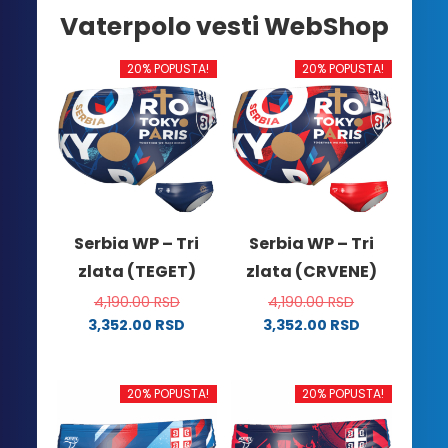
Vaterpolo vesti WebShop
20% POPUSTA!
20% POPUSTA!
Serbia WP – Tri
Serbia WP – Tri
zlata (TEGET)
zlata (CRVENE)
4,190.00
RSD
4,190.00
RSD
3,352.00
RSD
3,352.00
RSD
Ovaj
Ovaj
proizvod
proizvod
ima
ima
20% POPUSTA!
20% POPUSTA!
više
više
varijanti.
varijanti.