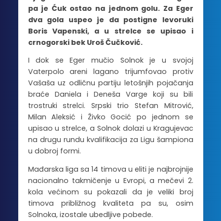
pa je Ćuk ostao na jednom golu. Za Eger
dva gola uspeo je da postigne levoruki
Boris Vapenski, a u strelce se upisao i
crnogorski bek Uroš Čučković.
I dok se Eger mučio Solnok je u svojoj
Vaterpolo areni lagano trijumfovao protiv
Vašaša uz odličnu partiju letošnjih pojačanja
braće Daniela i Deneša Varge koji su bili
trostruki strelci. Srpski trio Stefan Mitrović,
Milan Aleksić i Živko Gocić po jednom se
upisao u strelce, a Solnok dolazi u Kragujevac
na drugu rundu kvalifikacija za Ligu šampiona
u dobroj formi.
Mađarska liga sa 14 timova u eliti je najbrojnije
nacionalno takmičenje u Evropi, a mečevi 2.
kola većinom su pokazali da je veliki broj
timova približnog kvaliteta pa su, osim
Solnoka, izostale ubedljive pobede.