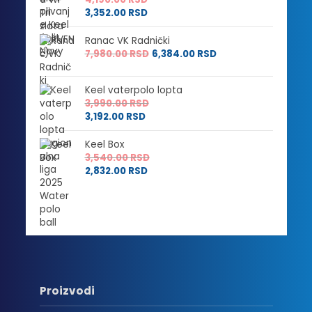
do
3,540.00 RSD
3,352.00
RSD
2,832.00 RSD
Ranac VK Radnički
7,980.00
RSD
6,384.00
RSD
Keel vaterpolo lopta
3,990.00
RSD
3,192.00
RSD
Keel Box
3,540.00
RSD
2,832.00
RSD
Proizvodi