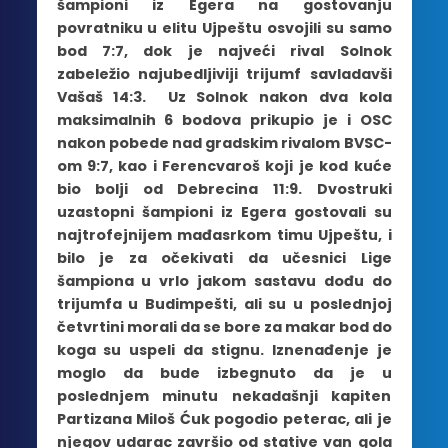
šampioni iz Egera na gostovanju
povratniku u elitu Ujpeštu osvojili su samo
bod 7:7, dok je najveći rival Solnok
zabeležio najubedljiviji trijumf savladavši
Vašaš 14:3. Uz Solnok nakon dva kola
maksimalnih 6 bodova prikupio je i OSC
nakon pobede nad gradskim rivalom BVSC-
om 9:7, kao i Ferencvaroš koji je kod kuće
bio bolji od Debrecina 11:9. Dvostruki
uzastopni šampioni iz Egera gostovali su
najtrofejnijem mađasrkom timu Ujpeštu, i
bilo je za očekivati da učesnici Lige
šampiona u vrlo jakom sastavu dođu do
trijumfa u Budimpešti, ali su u poslednjoj
četvrtini morali da se bore za makar bod do
koga su uspeli da stignu. Iznenađenje je
moglo da bude izbegnuto da je u
poslednjem minutu nekadašnji kapiten
Partizana Miloš Ćuk pogodio peterac, ali je
njegov udarac završio od stative van gola