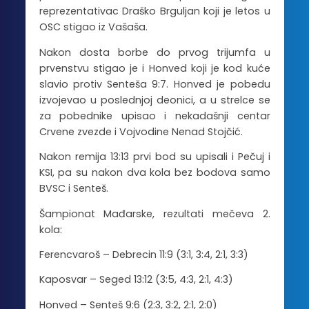
reprezentativac Draško Brguljan koji je letos u
OSC stigao iz Vašaša.
Nakon dosta borbe do prvog trijumfa u
prvenstvu stigao je i Honved koji je kod kuće
slavio protiv Senteša 9:7. Honved je pobedu
izvojevao u poslednjoj deonici, a u strelce se
za pobednike upisao i nekadašnji centar
Crvene zvezde i Vojvodine Nenad Stojčić.
Nakon remija 13:13 prvi bod su upisali i Pečuj i
KSI, pa su nakon dva kola bez bodova samo
BVSC i Senteš.
Šampionat Mađarske, rezultati mečeva 2.
kola:
Ferencvaroš – Debrecin 11:9 (3:1, 3:4, 2:1, 3:3)
Kaposvar – Seged 13:12 (3:5, 4:3, 2:1, 4:3)
Honved – Senteš 9:6 (2:3, 3:2, 2:1, 2:0)