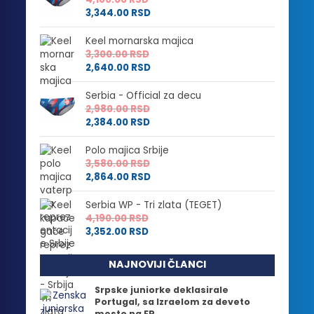
3,344.00
RSD
Keel mornarska majica
3,300.00
RSD
2,640.00
RSD
Serbia - Official za decu
2,980.00
RSD
2,384.00
RSD
Polo majica Srbije
3,580.00
RSD
2,864.00
RSD
Serbia WP - Tri zlata (TEGET)
4,190.00
RSD
3,352.00
RSD
NAJNOVIJI ČLANCI
Srpske juniorke deklasirale
Portugal, sa Izraelom za deveto
mesto na EP