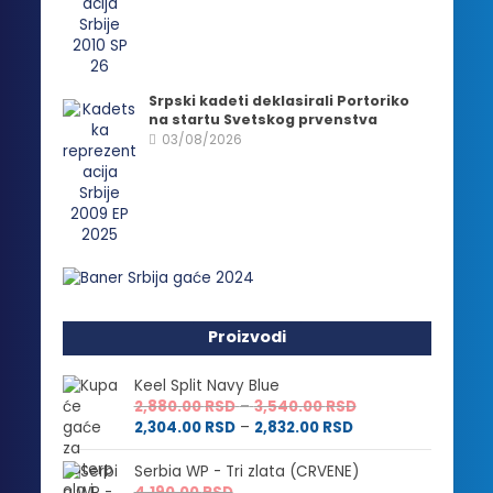
Srpski kadeti deklasirali Portoriko
na startu Svetskog prvenstva
03/08/2026
Proizvodi
Keel Split Navy Blue
Raspon
2,880.00
RSD
–
3,540.00
RSD
Raspon
cena:
2,304.00
RSD
–
2,832.00
RSD
cena:
od
od
2,880.00 RSD
Serbia WP - Tri zlata (CRVENE)
2,304.00 RSD
do
4,190.00
RSD