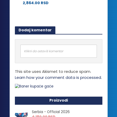
na
2,864.00
RSD
izabrane
stranici
Ovaj
na
proizvoda.
proizvod
stranici
ima
proizvoda.
više
Dodaj komentar
varijanti.
Opcije
mogu
biti
Klikni da ostaviš komentar
izabrane
na
stranici
This site uses Akismet to reduce spam.
proizvoda.
Learn how your comment data is processed.
Proizvodi
Serbia - Official 2026
4,180.00
RSD