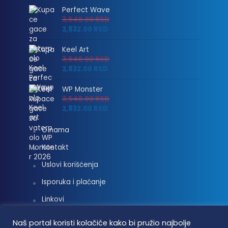
Perfect Wave
3,540.00
RSD
2,832.00
RSD
Keel Art
3,540.00
RSD
2,832.00
RSD
WP Monster
3,540.00
RSD
2,832.00
RSD
O nama
Kontakt
Uslovi korišćenja
Isporuka i plaćanje
Linkovi
Moj nalog
Naš portal koristi kolačiće kako bi pružio najbolje