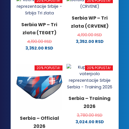
20% POPUSTA!
20% POPUSTA!
Serbia WP – Tri
Serbia WP – Tri
zlata (CRVENE)
zlata (TEGET)
4,190.00
RSD
4,190.00
RSD
3,352.00
RSD
Ovaj
3,352.00
RSD
Ovaj
proizvod
proizvod
ima
ima
više
20% POPUSTA!
20% POPUSTA!
više
varijanti.
varijanti.
Opcije
Opcije
mogu
mogu
biti
Serbia – Training
biti
izabrane
2026
izabrane
na
na
stranici
3,780.00
RSD
Serbia – Official
stranici
proizvoda.
3,024.00
RSD
2026
proizvoda.
Ovaj