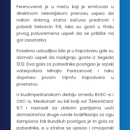
Ferencvaroš je u meču koji je emitovan u
direktnom televizijskom prenosu uspeo da
nakon dobrog starta sačuva prednost i
pobedi Debrecin 11:9, iako su gosti u finišu
prvog poluvremena uspeli da se približe na
gol zaostatka.
Posebno uzbudljivo bilo je u Kapošvaru gde su
domaći uspeli da nadigraju goste iz Segeda
13:12. Dva gola za pobednike postigao je srpski
vaterpolista Mihajlo Parezanović i tako
doprineo prvom trijmfu Kapošvara u
prvenstvu.
U budimpeštanskom derbiju između BVSC-a i
OSC-a, ‘Medicinari’ su bili bolji od ‘Železničara’
9:7 i nastavili sa dobrim partijama uoči
domaćinstva druge runde kvalifikacija za Ligu
šampiona. Erik Bundšuh postigao je tri gola za
pobednike, a u strelce se upisao i crnogorski