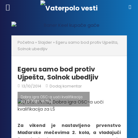
Početna
»
Slajder
»
Egeru samo bod protiv Ujpešta,
Solnok ubedljiv
Egeru samo bod protiv
Ujpešta, Solnok ubedljiv
13/10/2014
Dodaj komentar
Dobra igra OSC-a uoči kvalifikacija
za LŠ (Foto: vlv.hu)
Za vikend je nastavljeno prvenstvo
Mađarske mečevima 2. kola, a vladajući