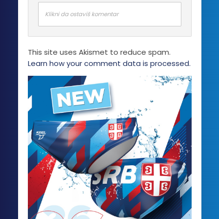
mogu
biti
Klikni da ostaviš komentar
izabrane
na
stranici
This site uses Akismet to reduce spam.
proizvoda.
Learn how your comment data is processed.