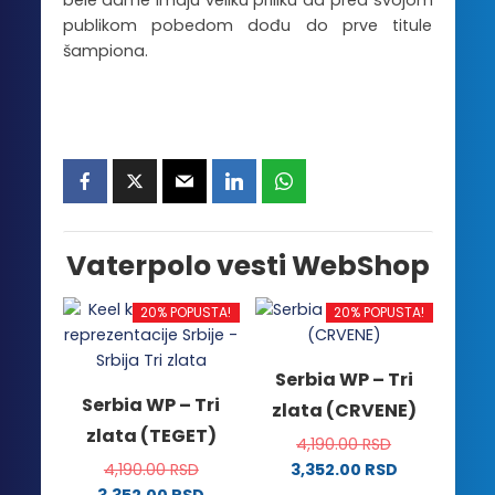
publikom pobedom dođu do prve titule
šampiona.
Vaterpolo vesti WebShop
20% POPUSTA!
20% POPUSTA!
Serbia WP – Tri
Serbia WP – Tri
zlata (CRVENE)
zlata (TEGET)
4,190.00
RSD
4,190.00
RSD
3,352.00
RSD
Ovaj
3,352.00
RSD