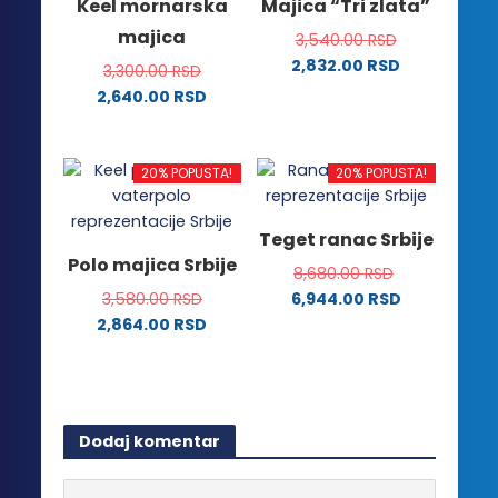
Keel mornarska
Majica “Tri zlata”
Opcije
Opcije
majica
3,540.00
RSD
mogu
mogu
2,832.00
RSD
biti
biti
3,300.00
RSD
Ovaj
izabrane
izabrane
2,640.00
RSD
proizvod
na
na
Ovaj
ima
stranici
stranici
proizvod
više
proizvoda.
proizvoda.
ima
20% POPUSTA!
20% POPUSTA!
varijanti.
više
Opcije
varijanti.
Teget ranac Srbije
mogu
Opcije
Polo majica Srbije
biti
8,680.00
RSD
mogu
izabrane
3,580.00
RSD
6,944.00
RSD
biti
na
2,864.00
RSD
izabrane
stranici
Ovaj
na
proizvoda.
proizvod
stranici
ima
proizvoda.
više
Dodaj komentar
varijanti.
Opcije