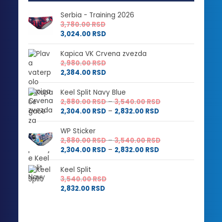
Serbia - Training 2026
3,780.00
RSD
3,024.00
RSD
Kapica VK Crvena zvezda
2,980.00
RSD
2,384.00
RSD
Keel Split Navy Blue
Raspon
2,880.00
RSD
–
3,540.00
RSD
Raspon
cena:
2,304.00
RSD
–
2,832.00
RSD
cena:
od
od
2,880.00 RSD
WP Sticker
2,304.00 RSD
do
Raspon
2,880.00
RSD
–
3,540.00
RSD
do
3,540.00 RSD
Raspon
cena:
2,304.00
RSD
–
2,832.00
RSD
2,832.00 RSD
cena:
od
od
2,880.00 RSD
Keel Split
2,304.00 RSD
do
3,540.00
RSD
do
3,540.00 RSD
2,832.00
RSD
2,832.00 RSD