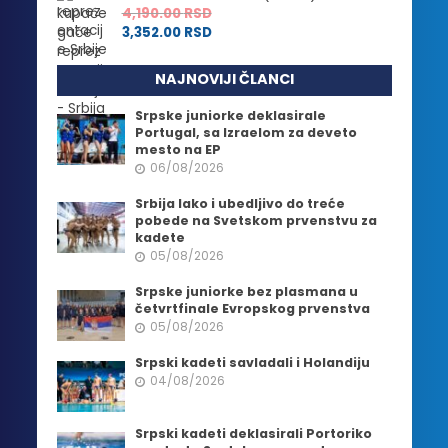
4,190.00
RSD
3,352.00
RSD
NAJNOVIJI ČLANCI
Srpske juniorke deklasirale
Portugal, sa Izraelom za deveto
mesto na EP
06/08/2026
Srbija lako i ubedljivo do treće
pobede na Svetskom prvenstvu za
kadete
05/08/2026
Srpske juniorke bez plasmana u
četvrtfinale Evropskog prvenstva
05/08/2026
Srpski kadeti savladali i Holandiju
04/08/2026
Srpski kadeti deklasirali Portoriko