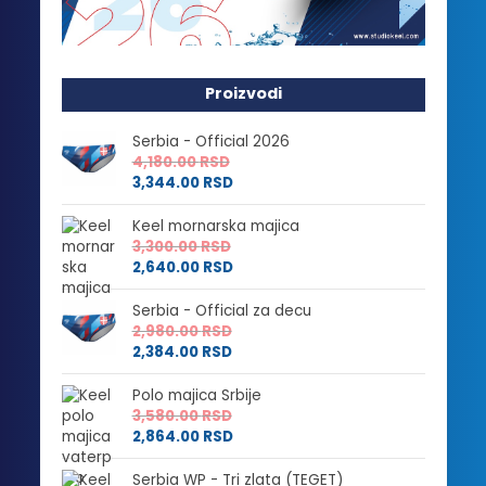
Proizvodi
Serbia - Official 2026
4,180.00
RSD
3,344.00
RSD
Keel mornarska majica
3,300.00
RSD
2,640.00
RSD
Serbia - Official za decu
2,980.00
RSD
2,384.00
RSD
Polo majica Srbije
3,580.00
RSD
2,864.00
RSD
Serbia WP - Tri zlata (TEGET)