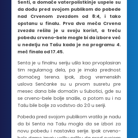
Senti, a domaće vaterpolistkinje uspele su
da dođu pred svojom publikom do pobede
nad Crvenom zvezdom od 8:4, i tako
opstanu u finalu. Prva dva meča Crvena
zvezda rešila je u svoju korist, a treću
pobedu crveno-bele mogle bi da izbore već
u nedelju na Tašu kada je na programu 4.
meč finala od 17.45.
Senta je u finalnu seriju ušla kao prvoplasiran
tim regularnog dela, pa je imala prednost
domaćeg terena. Ipak, zbog vremenskih
uslova Senćanke su u prvom susretu pre
mesec dana bile domaćin u Subotici, gde su
se crveno-bele bolje snašle, a potom su i na
Tašu bile bolje za vođstvo do 2:0 u seriji.
Pobeda pred svojom publikom vratila je nadu
da bi Senta na Tašu mogla da se izbori za
novu pobedu i nastavka serije. Ipak crveno-
bele dame imaju veliku priliku da pred svojom