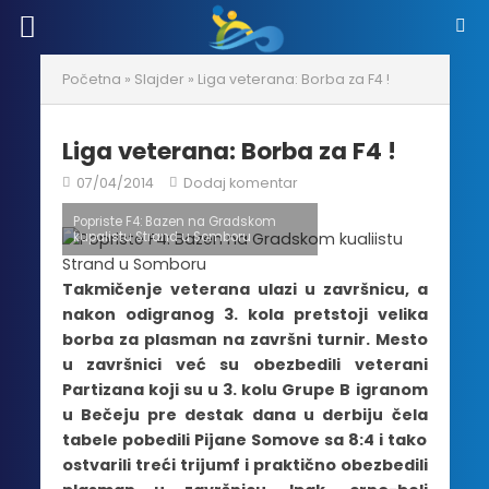
Početna
»
Slajder
»
Liga veterana: Borba za F4 !
Liga veterana: Borba za F4 !
07/04/2014
Dodaj komentar
Popriste F4: Bazen na Gradskom
kupalistu Strand u Somboru
Takmičenje veterana ulazi u završnicu, a
nakon odigranog 3. kola pretstoji velika
borba za plasman na završni turnir. Mesto
u završnici već su obezbedili veterani
Partizana koji su u 3. kolu Grupe B igranom
u Bečeju pre destak dana u derbiju čela
tabele pobedili Pijane Somove sa 8:4 i tako
ostvarili treći trijumf i praktično obezbedili