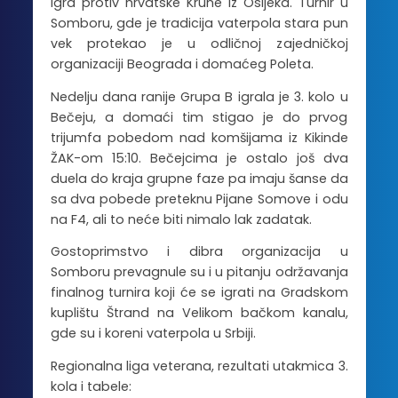
igra protiv hrvatske Krune iz Osijeka. Turnir u
Somboru, gde je tradicija vaterpola stara pun
vek protekao je u odličnoj zajedničkoj
organizaciji Beograda i domaćeg Poleta.
Nedelju dana ranije Grupa B igrala je 3. kolo u
Bečeju, a domaći tim stigao je do prvog
trijumfa pobedom nad komšijama iz Kikinde
ŽAK-om 15:10. Bečejcima je ostalo još dva
duela do kraja grupne faze pa imaju šanse da
sa dva pobede preteknu Pijane Somove i odu
na F4, ali to neće biti nimalo lak zadatak.
Gostoprimstvo i dibra organizacija u
Somboru prevagnule su i u pitanju održavanja
finalnog turnira koji će se igrati na Gradskom
kuplištu Štrand na Velikom bačkom kanalu,
gde su i koreni vaterpola u Srbiji.
Regionalna liga veterana, rezultati utakmica 3.
kola i tabele: