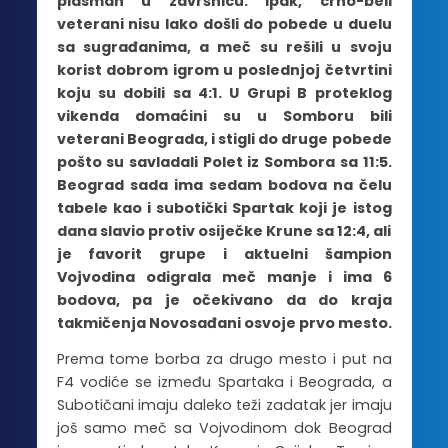
plasman u završnicu. Ipak, crno-beli
veterani nisu lako došli do pobede u duelu
sa sugrađanima, a meč su rešili u svoju
korist dobrom igrom u poslednjoj četvrtini
koju su dobili sa 4:1. U Grupi B proteklog
vikenda domaćini su u Somboru bili
veterani Beograda, i stigli do druge pobede
pošto su savladali Polet iz Sombora sa 11:5.
Beograd sada ima sedam bodova na čelu
tabele kao i subotički Spartak koji je istog
dana slavio protiv osiječke Krune sa 12:4, ali
je favorit grupe i aktuelni šampion
Vojvodina odigrala meč manje i ima 6
bodova, pa je očekivano da do kraja
takmičenja Novosađani osvoje prvo mesto.
Prema tome borba za drugo mesto i put na
F4 vodiće se između Spartaka i Beograda, a
Subotičani imaju daleko teži zadatak jer imaju
još samo meč sa Vojvodinom dok Beograd