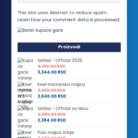
na
stranici
This site uses Akismet to reduce spam.
proizvoda.
Learn how your comment data is processed.
Proizvodi
Serbia - Official 2026
4,180.00
RSD
3,344.00
RSD
Keel mornarska majica
3,300.00
RSD
2,640.00
RSD
Serbia - Official za decu
2,980.00
RSD
2,384.00
RSD
Polo majica Srbije