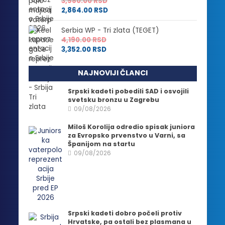
3,580.00
RSD
2,864.00
RSD
Serbia WP - Tri zlata (TEGET)
4,190.00
RSD
3,352.00
RSD
NAJNOVIJI ČLANCI
Srpski kadeti pobedili SAD i osvojili
svetsku bronzu u Zagrebu
09/08/2026
Miloš Korolija odredio spisak juniora
za Evropsko prvenstvo u Varni, sa
Španijom na startu
09/08/2026
Srpski kadeti dobro počeli protiv
Hrvatske, pa ostali bez plasmana u