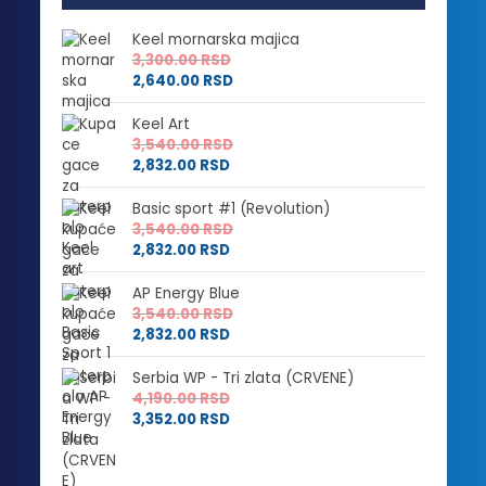
Keel mornarska majica
3,300.00
RSD
2,640.00
RSD
Keel Art
3,540.00
RSD
2,832.00
RSD
Basic sport #1 (Revolution)
3,540.00
RSD
2,832.00
RSD
AP Energy Blue
3,540.00
RSD
2,832.00
RSD
Serbia WP - Tri zlata (CRVENE)
4,190.00
RSD
3,352.00
RSD