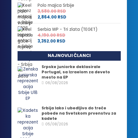
Polo majica Srbije
3,580.00
RSD
2,864.00
RSD
Serbia WP - Tri zlata (TEGET)
4,190.00
RSD
3,352.00
RSD
NAJNOVIJI ČLANCI
Srpske juniorke deklasirale
Portugal, sa Izraelom za deveto
mesto na EP
06/08/2026
Srbija lako i ubedljivo do treće
pobede na Svetskom prvenstvu za
kadete
05/08/2026