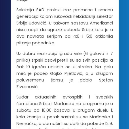
Selekcija SAD prolazi kroz promene i smenu
generacija kojom rukovodi nekadašnji selektor
Srbije Udovičić. U takvom sastavu Amerikanci
nisu mogli da ugroze pobedu Srbije koja je u
dva navrata serijom od 4:0 i 5:0 otklonila
pitanje pobednika.
Uz dobru realizaciju igrača više (6 golova iz 7
prilika) srpski asovi pretili su sa svih pozicija, a
čak 10 igrača upisalo se u strelca. Na golu
meč je počeo Gojko Pijetlović, a u drugom
poluvremenu šansu je dobio Stefan
Živojinović.
Sudar aktuaelnih evrospkih i svetskih
šampiona Srbije i Mađarske na programu je u
subotu od 16.00 časova. U drugom duelu 1.
kola kasnije u petak sastali su se Mađarska i
Nemačka, a domaćini su došli do pobede 12:9.