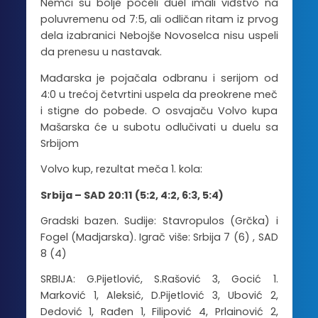
Nemci su bolje počeli duel imali viđstvo na
poluvremenu od 7:5, ali odličan ritam iz prvog
dela izabranici Nebojše Novoselca nisu uspeli
da prenesu u nastavak.
Mađarska je pojačala odbranu i serijom od
4:0 u trećoj četvrtini uspela da preokrene meč
i stigne do pobede. O osvajaču Volvo kupa
Mašarska će u subotu odlučivati u duelu sa
Srbijom
Volvo kup, rezultat meča 1. kola:
Srbija – SAD 20:11 (5:2, 4:2, 6:3, 5:4)
Gradski bazen. Sudije: Stavropulos (Grčka) i
Fogel (Madjarska). Igrač više: Srbija 7 (6) , SAD
8 (4)
SRBIJA: G.Pijetlović, S.Rašović 3, Gocić 1.
Marković 1, Aleksić, D.Pijetlović 3, Ubović 2,
Dedović 1, Rađen 1, Filipović 4, Prlainović 2,