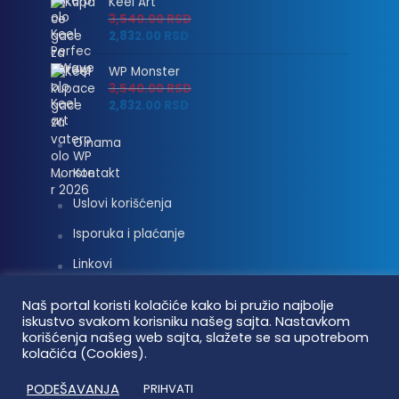
Keel Art
3,540.00
RSD
2,832.00
RSD
WP Monster
3,540.00
RSD
2,832.00
RSD
O nama
Kontakt
Uslovi korišćenja
Isporuka i plaćanje
Linkovi
Moj nalog
Naš portal koristi kolačiće kako bi pružio najbolje
iskustvo svakom korisniku našeg sajta. Nastavkom
korišćenja našeg web sajta, slažete se sa upotrebom
kolačića (Cookies).
Vaterpolo vesti © 2026. Sva prava zadržana.
PODEŠAVANJA
PRIHVATI