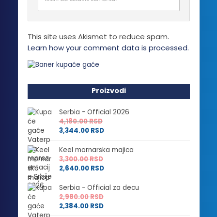
izabrane
na
stranici
This site uses Akismet to reduce spam.
proizvoda.
Learn how your comment data is processed.
Proizvodi
Serbia - Official 2026
4,180.00
RSD
3,344.00
RSD
Keel mornarska majica
3,300.00
RSD
2,640.00
RSD
Serbia - Official za decu
2,980.00
RSD
2,384.00
RSD