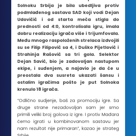
Solnoku Srbija je bila ubedljiva protiv
podmlađenog sastava SAD koji vodi Dejan
Udovičić i od starta meča stigla do
prednosti od 4:0, kontrolisala igru, imala
dobru realizaciju igrača više i trijumfovala.
Među mnogo raspoloženih strelaca izdvojili
su se Filip Filipović sa 4, i Duško Pijetlović i
Strahinja Rašović sa tri gola. Selektor
Dejan Savić, bio je zadovoljan nastupom
ekipe, i suđenjem, a najavio je da će u
preostala dva susreta ukazati šansu i
ostalim igračima pošto je put Solnoka
krenulo 18 igrača.
“Odlično sudjenje, baš za promociju igre. Sa
druge strane nezadovoljan sam jer smo
primili veliki broj golova iz igre. I protiv Mađara
ćemo igrati u kombinovanom sastavu jer
nam rezultat nije primaran”, kazao je strateg
Srbije.