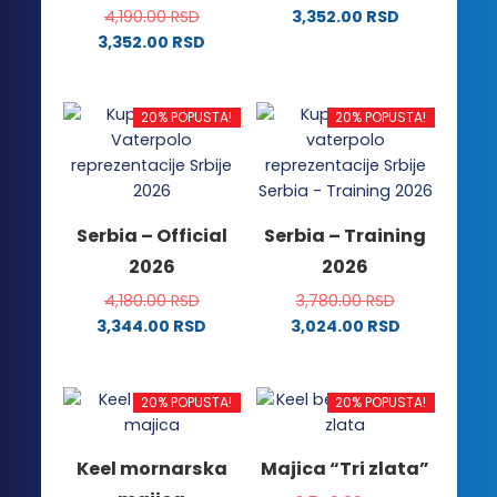
4,190.00
RSD
3,352.00
RSD
Ovaj
3,352.00
RSD
Ovaj
proizvod
proizvod
ima
ima
više
20% POPUSTA!
20% POPUSTA!
više
varijanti.
varijanti.
Opcije
Opcije
mogu
mogu
biti
Serbia – Official
Serbia – Training
biti
izabrane
2026
2026
izabrane
na
na
stranici
4,180.00
RSD
3,780.00
RSD
stranici
proizvoda.
3,344.00
RSD
3,024.00
RSD
proizvoda.
Ovaj
Ovaj
proizvod
proizvod
ima
ima
20% POPUSTA!
20% POPUSTA!
više
više
varijanti.
varijanti.
Keel mornarska
Majica “Tri zlata”
Opcije
Opcije