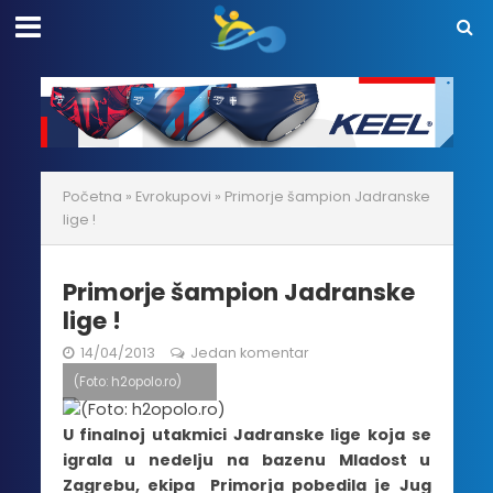
Početna
»
Evrokupovi
»
Primorje šampion Jadranske
lige !
Primorje šampion Jadranske
lige !
14/04/2013
Jedan komentar
(Foto: h2opolo.ro)
U finalnoj utakmici Jadranske lige koja se
igrala u nedelju na bazenu Mladost u
Zagrebu, ekipa Primorja pobedila je Jug