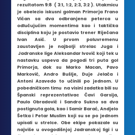
rezultatom 9:8 ( 3:1, 1:2, 2:3, 3:2 ). Utakmicu
je obelezio iskusni golman Primorja Frano
Vićan sa dva odbranjena peterca u
odlučujućim momentima kao i taktička
disciplina koju je postavio trener Riječana
Ivan Asić. U prvom poluvremenu
zaustavljen je najbolji strelac Juga i
Jadranske lige Aleksandar Ivović koji tek u
nastavku uspeva da pogodi tri puta gol
Primorja, dok su Marko Macan, Pavo
Marković, Andro Bušlje, Duje Jelača i
Antoni Azavedo to učinili po jednom. U
pobedničkom timu na visini zadatka bili su
Španski reprezentativac Ćavi Garsija,
Paulo Obradović i Sandro Sukno sa dva
postignuta gola, kao i Samir Barać, Andjelo
Šetka i Petar Muslim koji su se po jednom
upisali u strelce. Obe ekipe pokazale su
najviše u ovogodišnjoj Jadranskoj ligi i u