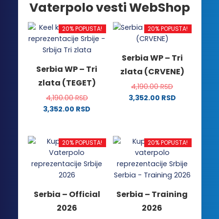
Vaterpolo vesti WebShop
20% POPUSTA!
20% POPUSTA!
Serbia WP – Tri
Serbia WP – Tri
zlata (CRVENE)
zlata (TEGET)
4,190.00
RSD
4,190.00
RSD
3,352.00
RSD
Ovaj
3,352.00
RSD
Ovaj
proizvod
proizvod
ima
ima
više
20% POPUSTA!
20% POPUSTA!
više
varijanti.
varijanti.
Opcije
Opcije
mogu
mogu
biti
Serbia – Official
Serbia – Training
biti
izabrane
2026
2026
izabrane
na