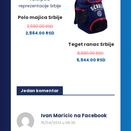
stranici
varijanti.
proizvoda.
Opcije
Polo majica Srbije
mogu
3,580.00
RSD
biti
2,864.00
RSD
izabrane
Ovaj
na
Teget ranac Srbije
proizvod
stranici
ima
8,680.00
RSD
proizvoda.
više
6,944.00
RSD
varijanti.
Opcije
mogu
biti
Jedan komentar
izabrane
na
stranici
proizvoda.
Ivan Maricic na Facebook
15/04/2013 u 08:35