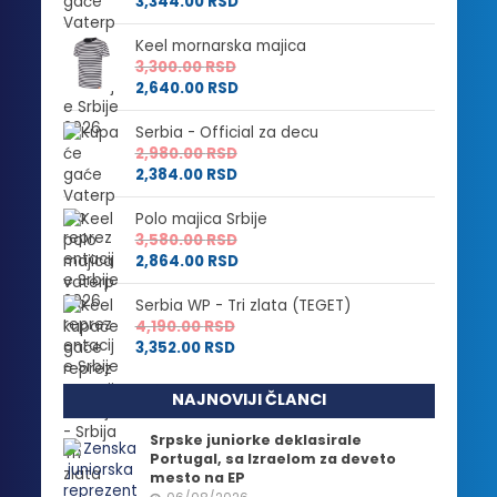
3,344.00
RSD
Keel mornarska majica
3,300.00
RSD
2,640.00
RSD
Serbia - Official za decu
2,980.00
RSD
2,384.00
RSD
Polo majica Srbije
3,580.00
RSD
2,864.00
RSD
Serbia WP - Tri zlata (TEGET)
4,190.00
RSD
3,352.00
RSD
NAJNOVIJI ČLANCI
Srpske juniorke deklasirale
Portugal, sa Izraelom za deveto
mesto na EP