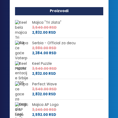
Proizvodi
Majica "Tri zlata"
3,540.00
RSD
2,832.00
RSD
Serbia - Official za decu
2,980.00
RSD
2,384.00
RSD
Keel Puzzle
3,540.00
RSD
2,832.00
RSD
Perfect Wave
3,540.00
RSD
2,832.00
RSD
Majica AP Logo
3,240.00
RSD
2,592.00
RSD