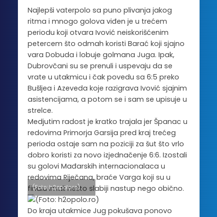
Najlepši vaterpolo sa puno plivanja jakog
ritma i mnogo golova viđen je u trećem
periodu koji otvara Ivović neiskorišćenim
petercem što odmah koristi Barać koji sjajno
vara Dobuda i lobuje golmana Juga. Ipak,
Dubrovčani su se prenuli i uspevaju da se
vrate u utakmicu i čak povedu sa 6:5 preko
Bušljea i Azeveda koje razigrava Ivović sjajnim
asistencijama, a potom se i sam se upisuje u
strelce.
Medjutim radost je kratko trajala jer Španac u
redovima Primorja Garsija pred kraj trećeg
perioda ostaje sam na poziciji za šut što vrlo
dobro koristi za novo izjednačenje 6:6. Izostali
su golovi Mađarskih internacionalaca u
redovima Riječana, braće Varga koji su u
finalu imali nešto slabiji nastup nego obično.
(Foto: h2opolo.ro)
Do kraja utakmice Jug pokušava ponovo