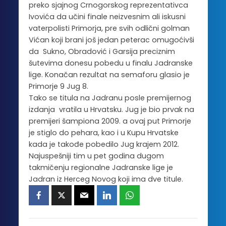
preko sjajnog Crnogorskog reprezentativca
Ivovića da učini finale neizvesnim ali iskusni
vaterpolisti Primorja, pre svih odlični golman
Vićan koji brani još jedan peterac omugoćivši
da Sukno, Obradović i Garsija preciznim
šutevima donesu pobedu u finalu Jadranske
lige. Konačan rezultat na semaforu glasio je
Primorje 9 Jug 8.
Tako se titula na Jadranu posle premijernog
izdanja vratila u Hrvatsku. Jug je bio prvak na
premijeri šampiona 2009. a ovaj put Primorje
je stiglo do pehara, kao i u Kupu Hrvatske
kada je takođe pobedilo Jug krajem 2012.
Najuspešniji tim u pet godina dugom
takmičenju regionalne Jadranske lige je
Jadran iz Herceg Novog koji ima dve titule.