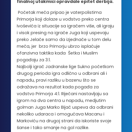
finalnoj utakmici opravdale epitet derbija.
Početak meča pripao je vaterpolistima
Primorja koji dolaze u vođstvo preko centra
Ivoševića iz situacije sa igračem više, ali igraju
i visok presing na igrače Juga koji uspevaju
preko Jelače samo da izjednače u tom delu
meča, jer brzo Primorju ubrzo isplaćuje
ofanzivna taktika kada Šetka i Muslim
pogađaju za 3:1.
Najbolji igrač Jadranske lige Sukno početkom
drugog perioda igra odlično u odbrani ali i
napadu, pravi razliku u bazenu što se
odražava na rezultat kada pogađa za
vođstvo Primorja 4:1. Riječani nastavljaju sa
igrom na dva centra u napadu, medjutim
golman Juga Marko Bijač uspeva da odbrani
nekoliko udaraca i omogućava Macanu i
Markoviću na drugoj strani da iskoriste svoje
šanse i tako smanje na gol razlike.