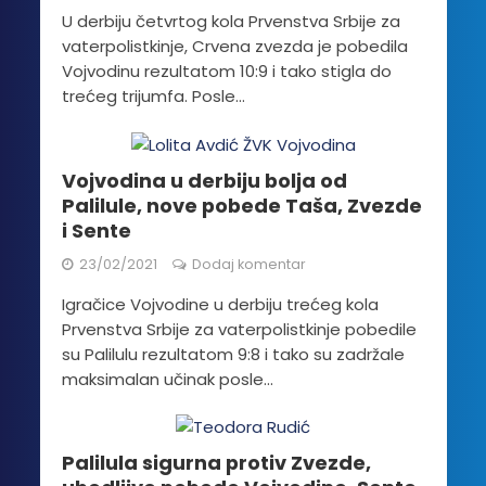
U derbiju četvrtog kola Prvenstva Srbije za
vaterpolistkinje, Crvena zvezda je pobedila
Vojvodinu rezultatom 10:9 i tako stigla do
trećeg trijumfa. Posle...
Vojvodina u derbiju bolja od
Palilule, nove pobede Taša, Zvezde
i Sente
23/02/2021
Dodaj komentar
Igračice Vojvodine u derbiju trećeg kola
Prvenstva Srbije za vaterpolistkinje pobedile
su Palilulu rezultatom 9:8 i tako su zadržale
maksimalan učinak posle...
Palilula sigurna protiv Zvezde,