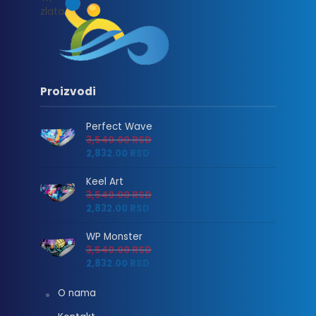
Proizvodi
Perfect Wave
3,540.00
RSD
2,832.00
RSD
Keel Art
3,540.00
RSD
2,832.00
RSD
WP Monster
3,540.00
RSD
2,832.00
RSD
O nama