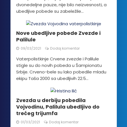
dvonedeljne pauze, nije bilo neizvesnosti, a
ubedljive pobede su zabeležile...
Nove ubedljive pobede Zvezde i
Palilule
09/03/2021
Dodaj komentar
Vaterpolistkinje Crvene zvezde i Palilule
stigle su do novih pobeda u Šampionatu
Srbije. Crveno-bele su lako pobedile mladu
ekipu Taša 2000 sa ubedljivih 22:5...
Zvezda u derbiju pobedila
Vojvodinu, Palilula ubedljivo do
trećeg trijumfa
01/03/2021
Dodaj komentar