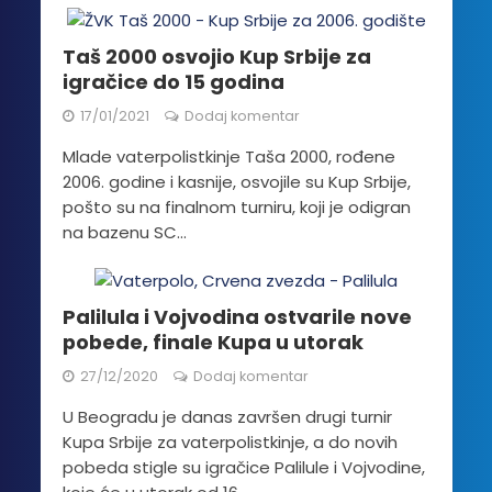
Taš 2000 osvojio Kup Srbije za
igračice do 15 godina
17/01/2021
Dodaj komentar
Mlade vaterpolistkinje Taša 2000, rođene
2006. godine i kasnije, osvojile su Kup Srbije,
pošto su na finalnom turniru, koji je odigran
na bazenu SC...
Palilula i Vojvodina ostvarile nove
pobede, finale Kupa u utorak
27/12/2020
Dodaj komentar
U Beogradu je danas završen drugi turnir
Kupa Srbije za vaterpolistkinje, a do novih
pobeda stigle su igračice Palilule i Vojvodine,