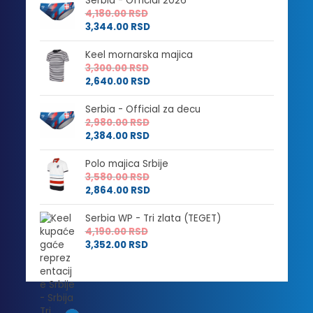
Serbia - Official 2026
4,180.00
RSD
3,344.00
RSD
Keel mornarska majica
3,300.00
RSD
2,640.00
RSD
Serbia - Official za decu
2,980.00
RSD
2,384.00
RSD
Polo majica Srbije
3,580.00
RSD
2,864.00
RSD
Serbia WP - Tri zlata (TEGET)
4,190.00
RSD
3,352.00
RSD