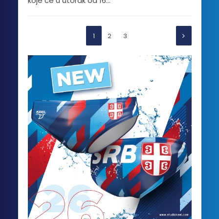
koje će u utorak od 16...
1
2
3