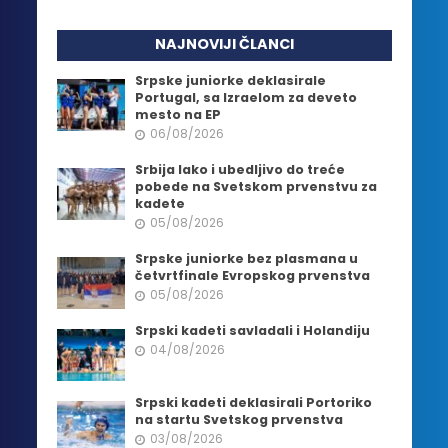
NAJNOVIJI ČLANCI
Srpske juniorke deklasirale
Portugal, sa Izraelom za deveto
mesto na EP
06/08/2026
Srbija lako i ubedljivo do treće
pobede na Svetskom prvenstvu za
kadete
05/08/2026
Srpske juniorke bez plasmana u
četvrtfinale Evropskog prvenstva
05/08/2026
Srpski kadeti savladali i Holandiju
04/08/2026
Srpski kadeti deklasirali Portoriko
na startu Svetskog prvenstva
03/08/2026