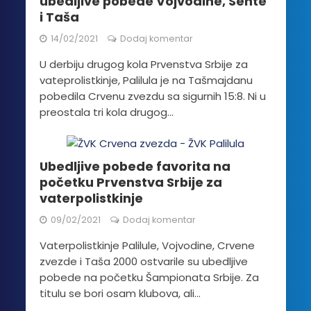
ubedljive pobede Vojvodine, Sente
i Taša
14/02/2021
Dodaj komentar
U derbiju drugog kola Prvenstva Srbije za
vateprolistkinje, Palilula je na Tašmajdanu
pobedila Crvenu zvezdu sa sigurnih 15:8. Ni u
preostala tri kola drugog...
Ubedljive pobede favorita na
početku Prvenstva Srbije za
vaterpolistkinje
09/02/2021
Dodaj komentar
Vaterpolistkinje Palilule, Vojvodine, Crvene
zvezde i Taša 2000 ostvarile su ubedljive
pobede na početku Šampionata Srbije. Za
titulu se bori osam klubova, ali...