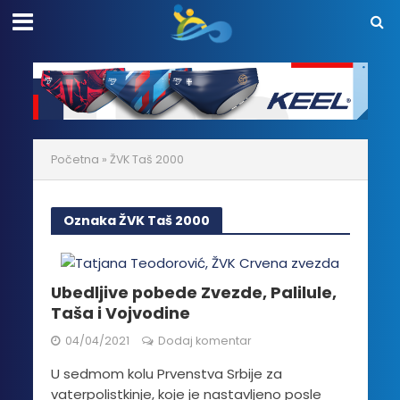
Početna
»
ŽVK Taš 2000
Oznaka ŽVK Taš 2000
Ubedljive pobede Zvezde, Palilule,
Taša i Vojvodine
04/04/2021
Dodaj komentar
U sedmom kolu Prvenstva Srbije za
vaterpolistkinje, koje je nastavljeno posle