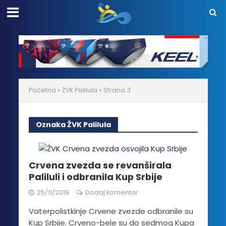
Početna
»
ŽVK Palilula
»
Strana 3
Oznaka ŽVK Palilula
Crvena zvezda se revanširala
Paliluli i odbranila Kup Srbije
25/11/2019
Dodaj komentar
Vaterpolistkinje Crvene zvezde odbranile su
Kup Srbije. Crveno-bele su do sedmog Kupa