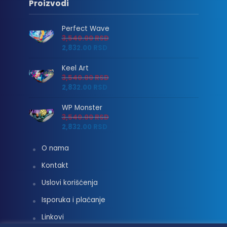
Proizvodi
Perfect Wave
3,540.00
RSD
2,832.00
RSD
Keel Art
3,540.00
RSD
2,832.00
RSD
WP Monster
3,540.00
RSD
2,832.00
RSD
O nama
Kontakt
Uslovi korišćenja
Isporuka i plaćanje
Linkovi