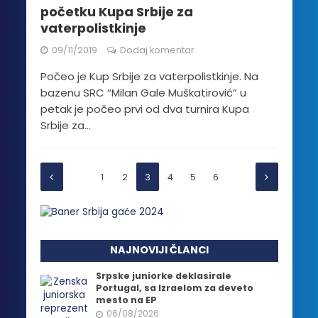
početku Kupa Srbije za
vaterpolistkinje
09/11/2019
Dodaj komentar
Počeo je Kup Srbije za vaterpolistkinje. Na
bazenu SRC “Milan Gale Muškatirović” u
petak je počeo prvi od dva turnira Kupa
Srbije za...
1
2
3
4
5
6
NAJNOVIJI ČLANCI
Srpske juniorke deklasirale
Portugal, sa Izraelom za deveto
mesto na EP
06/08/2026