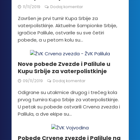
11/11/2019
Dodaj komentar
Završen je prvi turnir Kupa Srbije za
vaterpolistkinje. Aktuelne šampionke Srbije,
igračice Palilule, ostvarile su sve četiri
pobede, a u petom kolu su...
Nove pobede Zvezde i Palilule u
Kupu Srbije za vaterpolistkinje
09/11/2019
Dodaj komentar
Odigrane su utakmice drugog i trećeg kola
prvog turnira Kupa Srbije za vaterpolistkinje.
U petak su pobede ostvarili Crvena zvezda i
Palilula, a dve ekipe su...
Pobede Crvene zvezde i Palilule na