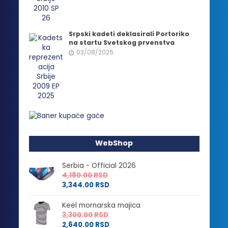
Srpski kadeti deklasirali Portoriko
na startu Svetskog prvenstva
03/08/2026
WebShop
Serbia - Official 2026
4,180.00
RSD
3,344.00
RSD
Keel mornarska majica
3,300.00
RSD
2,640.00
RSD