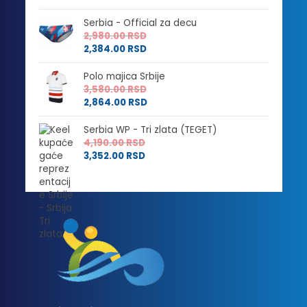
Serbia - Official za decu
2,980.00
RSD
2,384.00
RSD
Polo majica Srbije
3,580.00
RSD
2,864.00
RSD
Serbia WP - Tri zlata (TEGET)
4,190.00
RSD
3,352.00
RSD