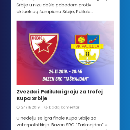
Srbije u nizu došle pobedom protiv
aktuelnog šampiona Srbije, Palilule...
Zvezda i Palilula igraju za trofej
Kupa Srbije
24/11/2019
Dodaj komentar
U nedelju se igra finale Kupa Srbije za
vaterpolistkinje. Bazen SRC “Tašmajdan” u