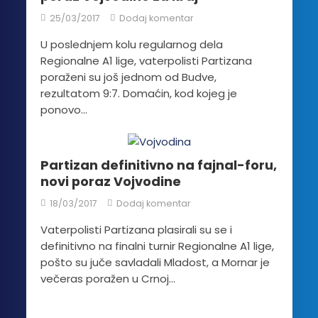
25/03/2017
Dodaj komentar
U poslednjem kolu regularnog dela
Regionalne A1 lige, vaterpolisti Partizana
poraženi su još jednom od Budve,
rezultatom 9:7. Domaćin, kod kojeg je
ponovo...
Partizan definitivno na fajnal-foru,
novi poraz Vojvodine
18/03/2017
Dodaj komentar
Vaterpolisti Partizana plasirali su se i
definitivno na finalni turnir Regionalne A1 lige,
pošto su juče savladali Mladost, a Mornar je
večeras poražen u Crnoj...