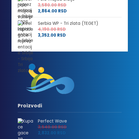
3,580.00
RSD
2,864.00
RSD
Serbia WP - Tri zlata (TEGET)
4,190.00
RSD
3,352.00
RSD
Proizvodi
Perfect Wave
3,540.00
RSD
2,832.00
RSD