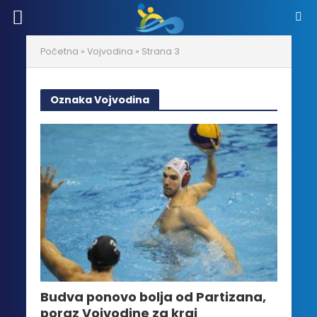
Početna
»
Vojvodina
»
Strana 3
Oznaka Vojvodina
Budva ponovo bolja od Partizana,
poraz Vojvodine za kraj