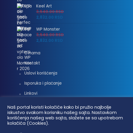
Keel Art
3,540.00
RSD
2,832.00
RSD
WP Monster
3,540.00
RSD
2,832.00
RSD
O nama
Kontakt
Uslovi korišćenja
Isporuka i plaćanje
Linkovi
Moj nalog
Naš portal koristi kolačiće kako bi pružio najbolje
iskustvo svakom korisniku našeg sajta. Nastavkom
korišćenja našeg web sajta, slažete se sa upotrebom
kolačića (Cookies).
Vaterpolo vesti © 2026. Sva prava zadržana.