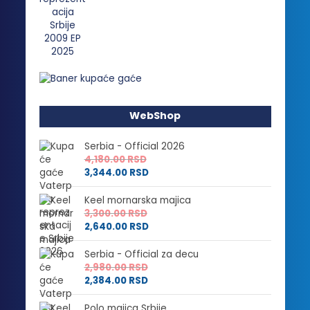
WebShop
Serbia - Official 2026
4,180.00
RSD
3,344.00
RSD
Keel mornarska majica
3,300.00
RSD
2,640.00
RSD
Serbia - Official za decu
2,980.00
RSD
2,384.00
RSD
Polo majica Srbije