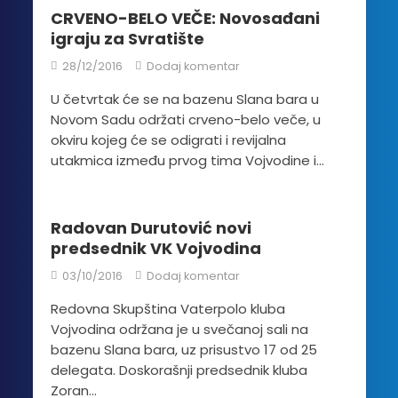
CRVENO-BELO VEČE: Novosađani
igraju za Svratište
28/12/2016
Dodaj komentar
U četvrtak će se na bazenu Slana bara u
Novom Sadu održati crveno-belo veče, u
okviru kojeg će se odigrati i revijalna
utakmica između prvog tima Vojvodine i...
Radovan Durutović novi
predsednik VK Vojvodina
03/10/2016
Dodaj komentar
Redovna Skupština Vaterpolo kluba
Vojvodina održana je u svečanoj sali na
bazenu Slana bara, uz prisustvo 17 od 25
delegata. Doskorašnji predsednik kluba
Zoran...