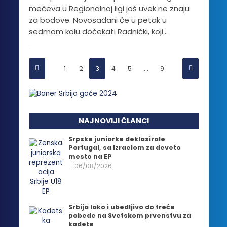
mečeva u Regionalnoj ligi još uvek ne znaju
za bodove. Novosađani će u petak u
sedmom kolu dočekati Radnički, koji...
1
2
3
4
5
…
9
NAJNOVIJI ČLANCI
Srpske juniorke deklasirale
Portugal, sa Izraelom za deveto
mesto na EP
06/08/2026
Srbija lako i ubedljivo do treće
pobede na Svetskom prvenstvu za
kadete