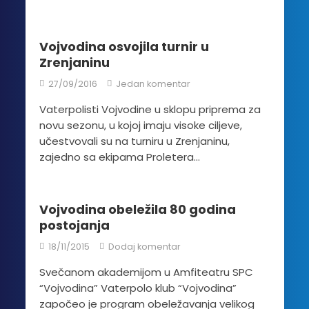
Vojvodina osvojila turnir u
Zrenjaninu
27/09/2016
Jedan komentar
Vaterpolisti Vojvodine u sklopu priprema za
novu sezonu, u kojoj imaju visoke ciljeve,
učestvovali su na turniru u Zrenjaninu,
zajedno sa ekipama Proletera...
Vojvodina obeležila 80 godina
postojanja
18/11/2015
Dodaj komentar
Svečanom akademijom u Amfiteatru SPC
“Vojvodina” Vaterpolo klub “Vojvodina”
započeo je program obeležavanja velikog