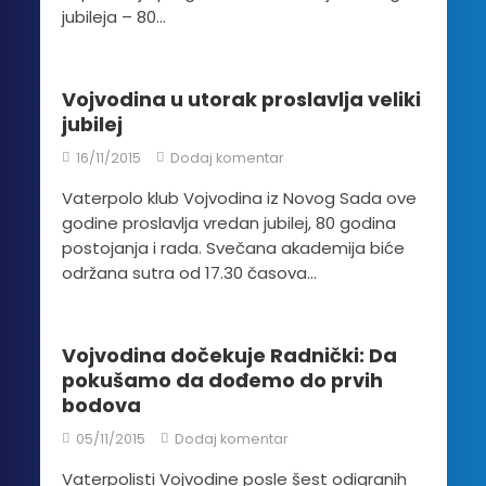
jubileja – 80...
Vojvodina u utorak proslavlja veliki
jubilej
16/11/2015
Dodaj komentar
Vaterpolo klub Vojvodina iz Novog Sada ove
godine proslavlja vredan jubilej, 80 godina
postojanja i rada. Svečana akademija biće
održana sutra od 17.30 časova...
Vojvodina dočekuje Radnički: Da
pokušamo da dođemo do prvih
bodova
05/11/2015
Dodaj komentar
Vaterpolisti Vojvodine posle šest odigranih