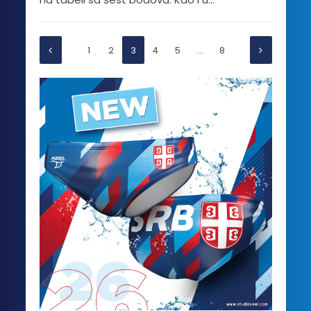
1
2
3
4
5
…
8