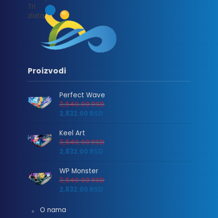
Proizvodi
Perfect Wave
3,540.00
RSD
2,832.00
RSD
Keel Art
3,540.00
RSD
2,832.00
RSD
WP Monster
3,540.00
RSD
2,832.00
RSD
O nama