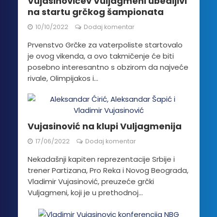
Vujasinovićev Vuljagmeni ubedljivi
na startu grčkog šampionata
10/10/2022
Dodaj komentar
Prvenstvo Grčke za vaterpoliste startovalo
je ovog vikenda, a ovo takmičenje će biti
posebno interesantno s obzirom da najveće
rivale, Olimpijakos i...
Vujasinović na klupi Vuljagmenija
17/06/2022
Dodaj komentar
Nekadašnji kapiten reprezentacije Srbije i
trener Partizana, Pro Reka i Novog Beograda,
Vladimir Vujasinović, preuzeće grčki
Vuljagmeni, koji je u prethodnoj...