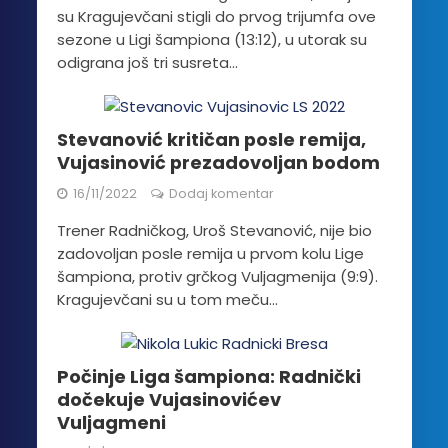
su Kragujevčani stigli do prvog trijumfa ove
sezone u Ligi šampiona (13:12), u utorak su
odigrana još tri susreta...
Stevanović kritičan posle remija,
Vujasinović prezadovoljan bodom
16/11/2022
Dodaj komentar
Trener Radničkog, Uroš Stevanović, nije bio
zadovoljan posle remija u prvom kolu Lige
šampiona, protiv grčkog Vuljagmenija (9:9).
Kragujevčani su u tom meču...
Počinje Liga šampiona: Radnički
dočekuje Vujasinovićev
Vuljagmeni