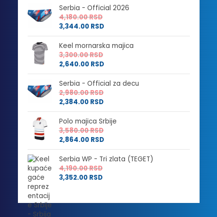
Serbia - Official 2026
4,180.00
RSD
3,344.00
RSD
Keel mornarska majica
3,300.00
RSD
2,640.00
RSD
Serbia - Official za decu
2,980.00
RSD
2,384.00
RSD
Polo majica Srbije
3,580.00
RSD
2,864.00
RSD
Serbia WP - Tri zlata (TEGET)
4,190.00
RSD
3,352.00
RSD