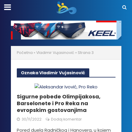
Početna
»
Vladimir Vujasinović
»
Strana 3
Oznaka Vladimir Vujasinović
Sigurne pobede Olimpijakosa,
Barselonete i Pro Reka na
evropskim gostovanjima
30/11/2022
Dodaj komentar
Pored duela Radničkog i Hanovera, u kojem