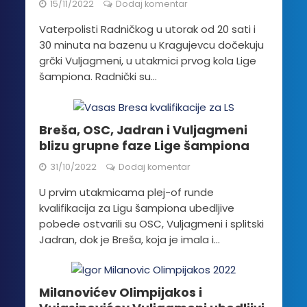
15/11/2022
Dodaj komentar
Vaterpolisti Radničkog u utorak od 20 sati i
30 minuta na bazenu u Kragujevcu dočekuju
grčki Vuljagmeni, u utakmici prvog kola Lige
šampiona. Radnički su...
Breša, OSC, Jadran i Vuljagmeni
blizu grupne faze Lige šampiona
31/10/2022
Dodaj komentar
U prvim utakmicama plej-of runde
kvalifikacija za Ligu šampiona ubedljive
pobede ostvarili su OSC, Vuljagmeni i splitski
Jadran, dok je Breša, koja je imala i...
Milanovićev Olimpijakos i