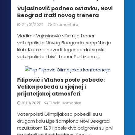
Vujasinović podneo ostavku, Novi
Beograd traži novog trenera
24/01/2022
2 komentara
Vladimir Vujasinović više nije trener
vaterpolista Novog Beograda, saopštio je
klub. Kako se navodi, legendardni srpski
vaterpolista i bivši trener Partizana i...
Filipović i Vlahos posle pobede:
Velika pobeda u sjajnoj i
prijateljskoj atmosferi
10/11/2021
Dodaj komentar
Vaterpolisti Olimpijakosa pobedili su u
drugom kolu Lige šampiona Novi Beograd
rezultatom 12:9 i posle dva odigrana su prvi
na tabeli sa šest bodova. Kao i u...