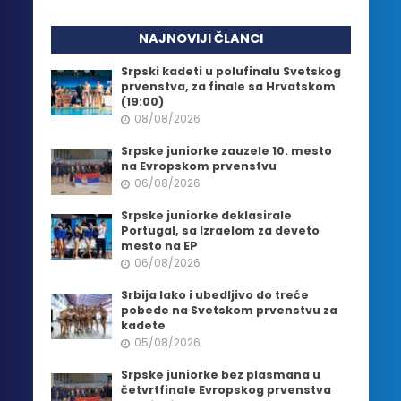
NAJNOVIJI ČLANCI
Srpski kadeti u polufinalu Svetskog
prvenstva, za finale sa Hrvatskom
(19:00)
08/08/2026
Srpske juniorke zauzele 10. mesto
na Evropskom prvenstvu
06/08/2026
Srpske juniorke deklasirale
Portugal, sa Izraelom za deveto
mesto na EP
06/08/2026
Srbija lako i ubedljivo do treće
pobede na Svetskom prvenstvu za
kadete
05/08/2026
Srpske juniorke bez plasmana u
četvrtfinale Evropskog prvenstva