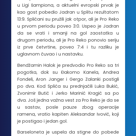
u Ligi šampiona, a aktuelni evropski prvak je
kao gost pobedio Jadran u Splitu rezultatom
13:9. Splićani su pružili jak otpor, ali je Pro Reko
u prvom periodu poveo 3:0. Uspeo je Jadran
da se vrati i smanji na gol zaostatka u
drugom periodu, ali je Pro Reko ponovio seriju
iz prve četvrtine, poveo 7:4 i tu razliku je
uglavnom čuvao i u nastavku.
Bendžamin Halok je predvodio Pro Reko sa tri
pogotka, dok su Đakomo Kanela, Andrea
Fondeli, Aron Janger i Gergo Zalanki postigli
po dva. Kod Splića su prednjačili Luka Bukić,
Zvonimir Butić i Jerko Marinić Kragić sa po
dva. Još jedna važna vest za Pro Reko je da se
u sastav, posle pauze zbog operacije
ramena, vratio kapiten Aleksandar Ivović, koji
je postigao i jedan gol.
Barseloneta je uspela da stigne do pobede