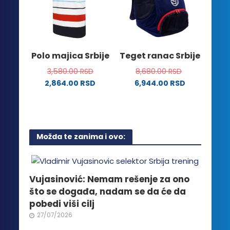
Opcije
biti
mogu
izabrane
biti
na
izabrane
stranici
na
Polo majica Srbije
Teget ranac Srbije
proizvoda.
stranici
3,580.00
RSD
8,680.00
RSD
proizvoda.
2,864.00
RSD
6,944.00
RSD
Ovaj
proizvod
ima
više
Možda te zanima i ovo:
varijanti.
Opcije
mogu
biti
Vujasinović: Nemam rešenje za ono
izabrane
što se događa, nadam se da će da
na
pobedi viši cilj
stranici
27/07/2026
proizvoda.