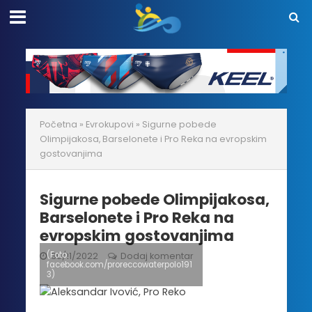
Početna
»
Evrokupovi
»
Sigurne pobede
Olimpijakosa, Barselonete i Pro Reka na evropskim
gostovanjima
Sigurne pobede Olimpijakosa,
Barselonete i Pro Reka na
evropskim gostovanjima
(Foto:
30/11/2022
Dodaj komentar
facebook.com/proreccowaterpolo191
3)