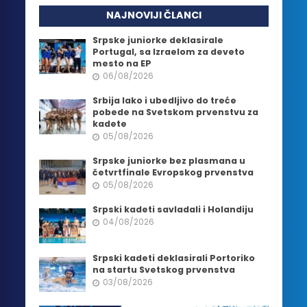
NAJNOVIJI ČLANCI
Srpske juniorke deklasirale
Portugal, sa Izraelom za deveto
mesto na EP
06/08/2026
Srbija lako i ubedljivo do treće
pobede na Svetskom prvenstvu za
kadete
05/08/2026
Srpske juniorke bez plasmana u
četvrtfinale Evropskog prvenstva
05/08/2026
Srpski kadeti savladali i Holandiju
04/08/2026
Srpski kadeti deklasirali Portoriko
na startu Svetskog prvenstva
03/08/2026