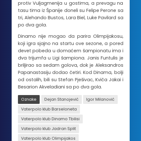
protiv Vuljagmenija u gostima, a prevagu na
tasu tima iz Španije doneli su Felipe Perone sa
tri, Alehando Bustos, Lara Biel, Luke Pavilard sa
po dva gola.
Dinamo nije mogao da parira Olimpijakosu,
koji igra sjajno na startu ove sezone, a pored
devet pobeda u domaćem šampionatu ima i
dva trijumfa u Ligi šampiona. Janis Funtulis je
briljirao sa sedam golova, dok je Aleksandros
Papanastasiju dodao četiri. Kod Dinama, bolji
od ostalih, bili su Stefan Pješivac, Kviča Jakai i
Besarion Akveladiani sa po dva gola.
Oznake
Dejan Stanojević
Igor Milanović
Vaterpolo klub Barseloneta
Vaterpolo klub Dinamo Tbilisi
Vaterpolo klub Jadran Split
Vaterpolo klub Olimpijakos