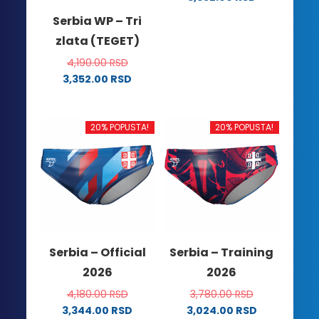
Ovaj
Serbia WP – Tri
proizvod
zlata (TEGET)
ima
više
4,190.00
RSD
varijanti.
3,352.00
RSD
Ovaj
Opcije
proizvod
mogu
ima
biti
20% POPUSTA!
20% POPUSTA!
više
izabrane
varijanti.
na
Opcije
stranici
mogu
proizvoda.
biti
izabrane
na
Serbia – Official
Serbia – Training
stranici
2026
2026
proizvoda.
4,180.00
RSD
3,780.00
RSD
3,344.00
RSD
3,024.00
RSD