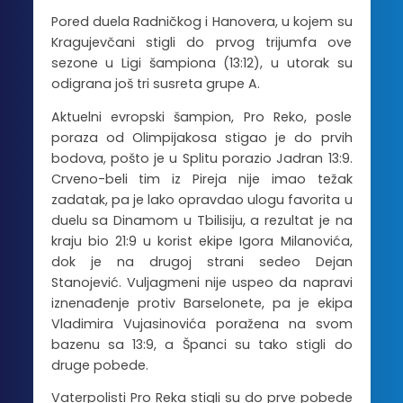
Pored duela Radničkog i Hanovera, u kojem su
Kragujevčani stigli do prvog trijumfa ove
sezone u Ligi šampiona (13:12), u utorak su
odigrana još tri susreta grupe A.
Aktuelni evropski šampion, Pro Reko, posle
poraza od Olimpijakosa stigao je do prvih
bodova, pošto je u Splitu porazio Jadran 13:9.
Crveno-beli tim iz Pireja nije imao težak
zadatak, pa je lako opravdao ulogu favorita u
duelu sa Dinamom u Tbilisiju, a rezultat je na
kraju bio 21:9 u korist ekipe Igora Milanovića,
dok je na drugoj strani sedeo Dejan
Stanojević. Vuljagmeni nije uspeo da napravi
iznenađenje protiv Barselonete, pa je ekipa
Vladimira Vujasinovića poražena na svom
bazenu sa 13:9, a Španci su tako stigli do
druge pobede.
Vaterpolisti Pro Reka stigli su do prve pobede