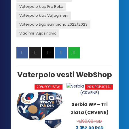
Vaterpolo klub Pro Reko
Vaterpolo klub Vuljagmeni
Vaterpolo Liga šampiona 2022/2023
Vladimir Vujasinović
Vaterpolo vesti WebShop
20% POPUSTA!
20% POPUSTA!
Serbia WP – Tri
zlata (CRVENE)
4,190.00
RSD
3,352.00
RSD