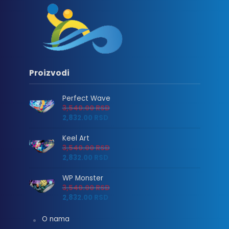
Proizvodi
Perfect Wave
3,540.00
RSD
2,832.00
RSD
Keel Art
3,540.00
RSD
2,832.00
RSD
WP Monster
3,540.00
RSD
2,832.00
RSD
O nama