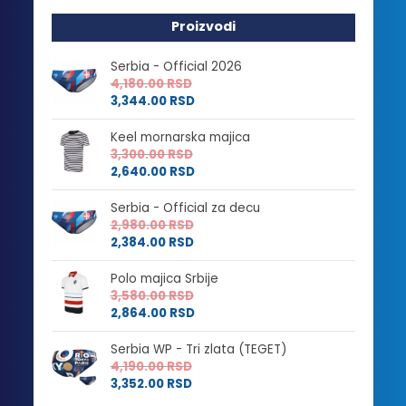
Proizvodi
Serbia - Official 2026
4,180.00
RSD
3,344.00
RSD
Keel mornarska majica
3,300.00
RSD
2,640.00
RSD
Serbia - Official za decu
2,980.00
RSD
2,384.00
RSD
Polo majica Srbije
3,580.00
RSD
2,864.00
RSD
Serbia WP - Tri zlata (TEGET)
4,190.00
RSD
3,352.00
RSD