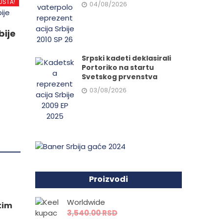
USTA!
04/08/2026
.
bije
Srpski kadeti deklasirali
Portoriko na startu
e
Svetskog prvenstva
03/08/2026
da.
Proizvodi
Worldwide
 tim
3,540.00
RSD