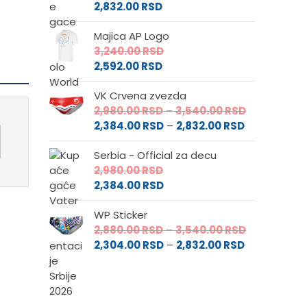
2,832.00
RSD
Majica AP Logo
3,240.00
RSD
2,592.00
RSD
VK Crvena zvezda
Raspon
2,980.00
RSD
–
3,540.00
RSD
Raspon
cena:
2,384.00
RSD
–
2,832.00
RSD
cena:
od
Serbia - Official za decu
od
2,980.00 RS
2,980.00
RSD
2,384.00 RS
do
2,384.00
RSD
do
3,540.00 RS
2,832.00 RSD
WP Sticker
Raspon
2,880.00
RSD
–
3,540.00
RSD
Raspon
cena:
2,304.00
RSD
–
2,832.00
RSD
cena:
od
od
2,880.00 RS
2,304.00 RS
do
do
3,540.00 RS