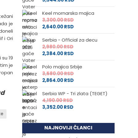
Keel mornarska majica
težani
3,300.00
RSD
ada je
2,640.00
RSD
doneli
 i Ori
Serbia - Official za decu
2,980.00
RSD
2,384.00
RSD
 su 19
tim je
Polo majica Srbije
Tropan
3,580.00
RSD
2,864.00
RSD
ad
Serbia WP - Tri zlata (TEGET)
4,190.00
RSD
3,352.00
RSD
te
NAJNOVIJI ČLANCI