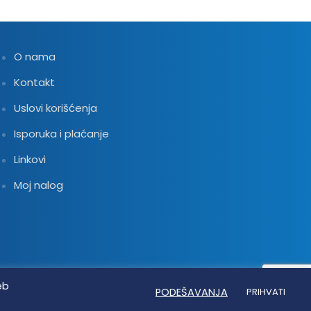
2,832.00 RSD
O nama
Kontakt
Uslovi korišćenja
Isporuka i plaćanje
Linkovi
Moj nalog
eb
PODEŠAVANJA
PRIHVATI