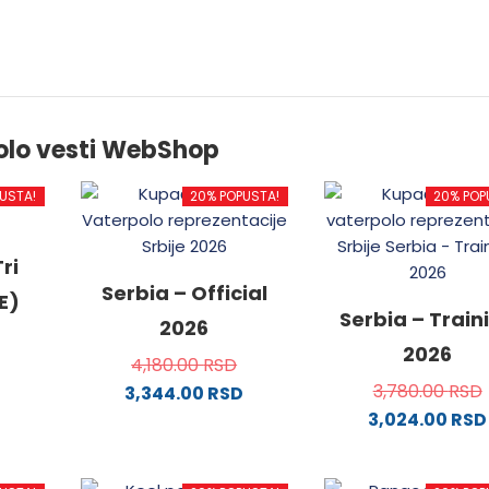
olo vesti WebShop
USTA!
20% POPUSTA!
20% POP
ri
Serbia – Official
E)
Serbia – Train
2026
2026
4,180.00
RSD
3,780.00
RSD
3,344.00
RSD
3,024.00
RSD
od
Ovaj
proizvod
Ovaj
ima
proizvo