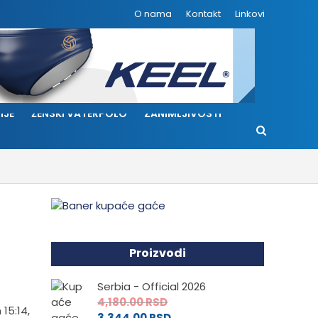
O nama
Kontakt
Linkovi
IJE
ŽENSKI VATERPOLO
ZANIMLJIVOSTI
Proizvodi
Serbia - Official 2026
4,180.00
RSD
15:14,
3,344.00
RSD