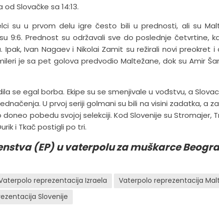
a od Slovačke sa 14:13.
ci su u prvom delu igre često bili u prednosti, ali su Mal
su 9:6. Prednost su održavali sve do poslednje četvrtine, k
pak, Ivan Nagaev i Nikolai Zamit su režirali novi preokret i 
amileri je sa pet golova predvodio Maltežane, dok su Amir Šarif
ila se egal borba. Ekipe su se smenjivale u vođstvu, a Slovaci
dnačenja. U prvoj seriji golmani su bili na visini zadatka, a za
ko doneo pobedu svojoj selekciji. Kod Slovenije su Stromajer, 
ik i Tkač postigli po tri.
enstva (EP) u vaterpolu za muškarce Beogr
Vaterpolo reprezentacija Izraela
Vaterpolo reprezentacija Mal
ezentacija Slovenije