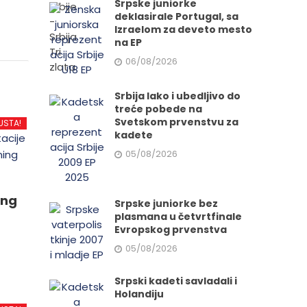
Srpske juniorke
deklasirale Portugal, sa
Izraelom za deveto mesto
na EP
06/08/2026
Srbija lako i ubedljivo do
treće pobede na
Svetskom prvenstvu za
USTA!
kadete
05/08/2026
ing
Srpske juniorke bez
plasmana u četvrtfinale
Evropskog prvenstva
05/08/2026
Srpski kadeti savladali i
Holandiju
d