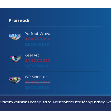
Proizvodi
Perfect Wave
3,540.00
RSD
2,832.00
RSD
Keel Art
3,540.00
RSD
2,832.00
RSD
WP Monster
3,540.00
RSD
2,832.00
RSD
tvo svakom korisniku našeg sajta. Nastavkom korišćenja našeg w