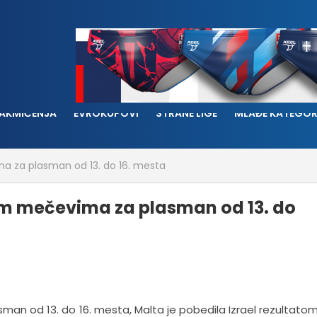
AKMIČENJA
EVROKUPOVI
STRANE LIGE
MLAĐE KATEGOR
ima za plasman od 13. do 16. mesta
rvim mečevima za plasman od 13. do
an od 13. do 16. mesta, Malta je pobedila Izrael rezultatom 