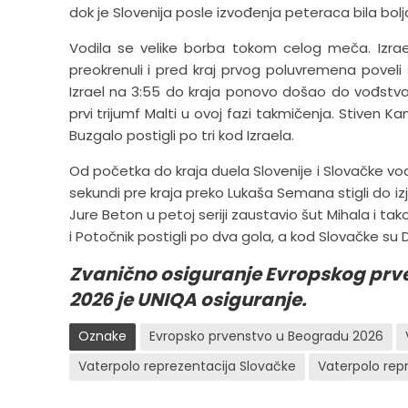
dok je Slovenija posle izvođenja peteraca bila bolj
Vodila se velike borba tokom celog meča. Izrael
preokrenuli i pred kraj prvog poluvremena poveli 
Izrael na 3:55 do kraja ponovo došao do vođstva. I
prvi trijumf Malti u ovoj fazi takmičenja. Stiven K
Buzgalo postigli po tri kod Izraela.
Od početka do kraja duela Slovenije i Slovačke vod
sekundi pre kraja preko Lukaša Semana stigli do izje
Jure Beton u petoj seriji zaustavio šut Mihala i ta
i Potočnik postigli po dva gola, a kod Slovačke su Dur
Zvanično osiguranje Evropskog prv
2026 je UNIQA osiguranje.
Oznake
Evropsko prvenstvo u Beogradu 2026
Vaterpolo reprezentacija Slovačke
Vaterpolo repr