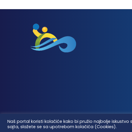
Naš portal koristi kolačiće kako bi pružio najbolje iskus
sajta, slažete se sa upotrebom kolačića (Cookies).
Vaterpolo vesti © 2026. Sva prava zadržana.