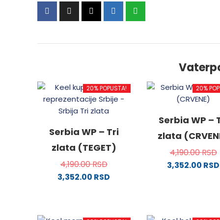
Vaterp
20% POPUSTA!
20% POP
Serbia WP – T
Serbia WP – Tri
zlata (CRVEN
zlata (TEGET)
4,190.00
RSD
4,190.00
RSD
3,352.00
RSD
3,352.00
RSD
Ovaj
Ovaj
proizv
proizvod
ima
ima
više