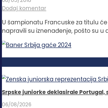
08/05/2018
Dodaj komentar
U šampionatu Francuske za titulu će s
napravili su iznenađenje, pošto su u 
Srpske juniorke deklasirale Portugal,
06/08/2026