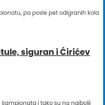
pionatu, pa posle pet odigranih kola
le, siguran i Ćirićev
 šampionata i tako su na najbolji