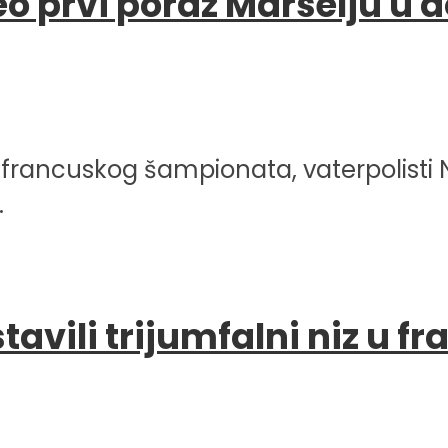
neo prvi poraz Marselju
francuskog šampionata, vaterpolisti N
.
astavili trijumfalni niz 