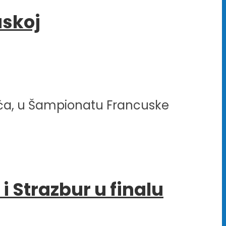
uskoj
ovića, u Šampionatu Francuske
i Strazbur u finalu