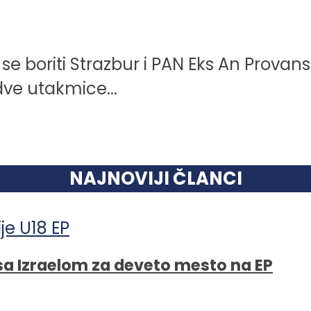
e boriti Strazbur i PAN Eks An Provans.
dve utakmice...
NAJNOVIJI ČLANCI
 sa Izraelom za deveto mesto na EP