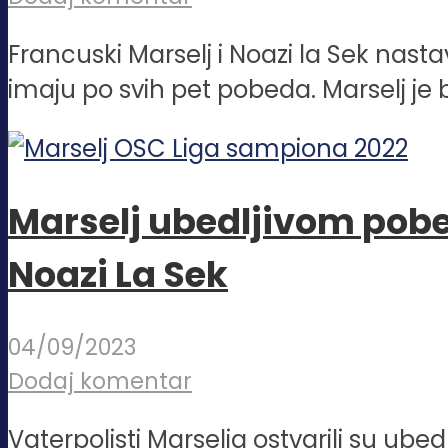
Francuski Marselj i Noazi la Sek nast
imaju po svih pet pobeda. Marselj je b
Marselj ubedljivom pobe
Noazi La Sek
04/09/2023
Dodaj komentar
Vaterpolisti Marselja ostvarili su ub