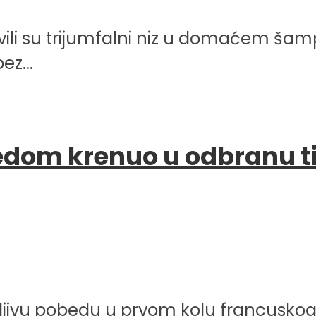
avili su trijumfalni niz u domaćem šam
ez...
dom krenuo u odbranu titu
edljivu pobedu u prvom kolu francuskog