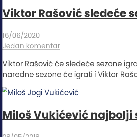
Viktor Rašović sledeće s
16/06/2020
Jedan komentar
Viktor Rašović će sledeće sezone igra
naredne sezone će igrati i Viktor Rašo
Miloš Vukićević najbolji 