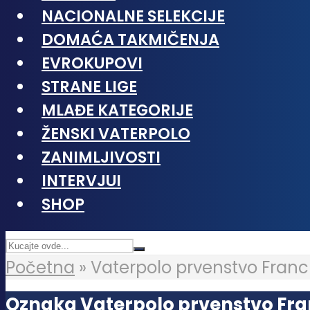
NACIONALNE SELEKCIJE
DOMAĆA TAKMIČENJA
EVROKUPOVI
STRANE LIGE
MLAĐE KATEGORIJE
ŽENSKI VATERPOLO
ZANIMLJIVOSTI
INTERVJUI
SHOP
Početna
»
Vaterpolo prvenstvo Fran
Oznaka Vaterpolo prvenstvo Fr