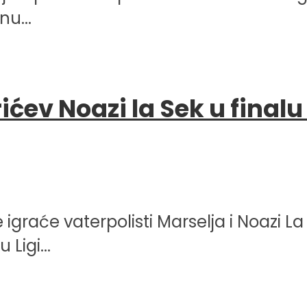
nu...
irićev Noazi la Sek u fina
igraće vaterpolisti Marselja i Noazi La 
Ligi...