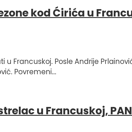
ezone kod Ćirića u Franc
ti u Francuskoj. Posle Andrije Prlain
vić. Povremeni...
strelac u Francuskoj, PAN 