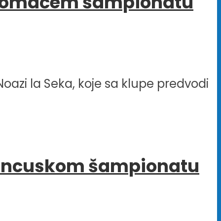
 u domaćem šampionatu
oazi la Seka, koje sa klupe predvodi
u francuskom šampionatu