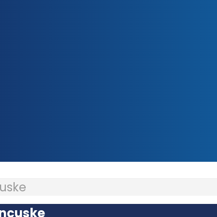
cuske
ancuske