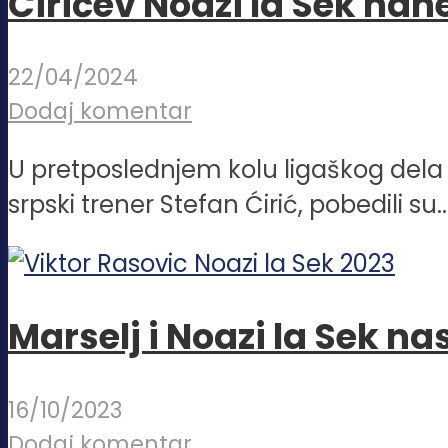
Ćirićev Noazi la Sek na
22/04/2024
Dodaj komentar
U pretposlednjem kolu ligaškog dela 
srpski trener Stefan Ćirić, pobedili su..
Marselj i Noazi la Sek n
16/10/2023
Dodaj komentar