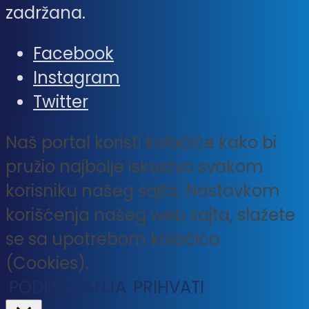
zadržana.
Facebook
Instagram
Twitter
Naš portal koristi kolačiće kako bi
pružio najbolje iskustvo svakom
korisniku našeg sajta. Nastavkom
korišćenja našeg web sajta, slažete
se sa upotrebom kolačića
(Cookies).
PODEŠAVANJA
PRIHVATI