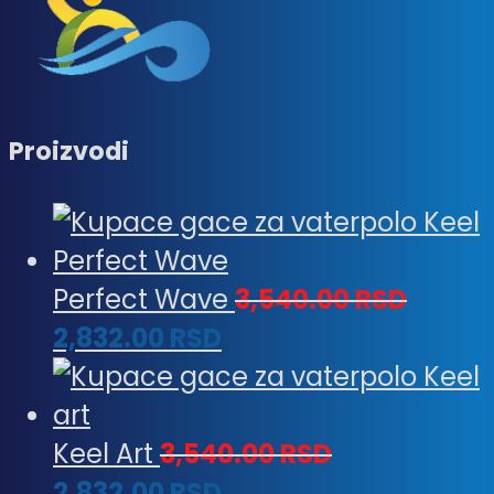
Proizvodi
Perfect Wave
3,540.00
RSD
2,832.00
RSD
Keel Art
3,540.00
RSD
2,832.00
RSD