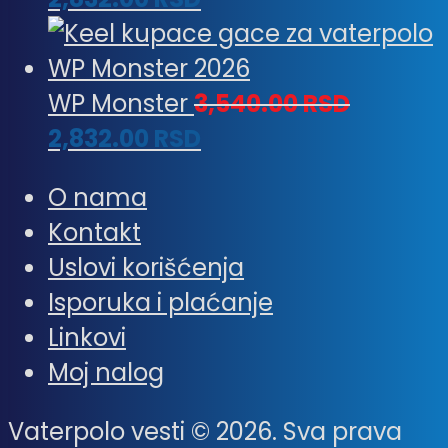
WP Monster
3,540.00
RSD
2,832.00
RSD
O nama
Kontakt
Uslovi korišćenja
Isporuka i plaćanje
Linkovi
Moj nalog
Vaterpolo vesti © 2026. Sva prava