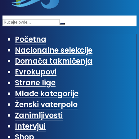
Početna
Nacionalne selekcije
Domaća takmičenja
Evrokupovi
Strane lige
Mlađe kategorije
Ženski vaterpolo
Zanimljivosti
Intervjui
Shop