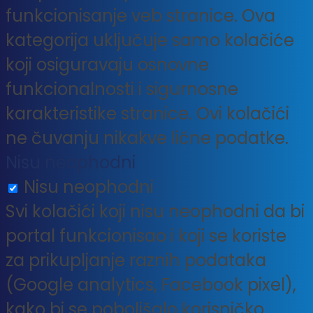
funkcionisanje veb stranice. Ova
kategorija uključuje samo kolačiće
koji osiguravaju osnovne
funkcionalnosti i sigurnosne
karakteristike stranice. Ovi kolačići
ne čuvanju nikakve lične podatke.
Nisu neophodni
Nisu neophodni
Svi kolačići koji nisu neophodni da bi
portal funkcionisao i koji se koriste
za prikupljanje raznih podataka
(Google analytics, Facebook pixel),
kako bi se poboljšalo korisničko