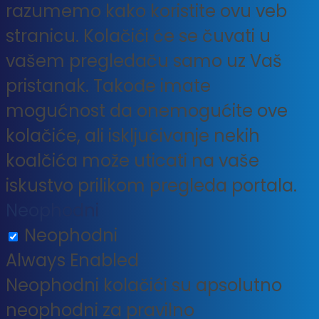
razumemo kako koristite ovu veb
stranicu. Kolačići će se čuvati u
vašem pregledaču samo uz Vaš
pristanak. Takođe imate
mogućnost da onemogućite ove
kolačiće, ali isključivanje nekih
koalčića može uticati na vaše
iskustvo prilikom pregleda portala.
Neophodni
Neophodni
Always Enabled
Neophodni kolačići su apsolutno
neophodni za pravilno