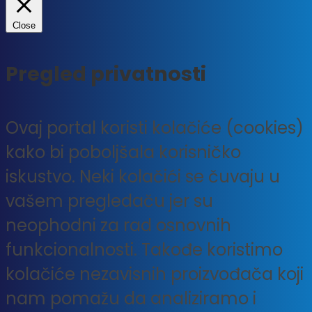
Close
Pregled privatnosti
Ovaj portal koristi kolačiće (cookies)
kako bi poboljšala korisničko
iskustvo. Neki kolačići se čuvaju u
vašem pregledaču jer su
neophodni za rad osnovnih
funkcionalnosti. Takođe koristimo
kolačiće nezavisnih proizvođača koji
nam pomažu da analiziramo i