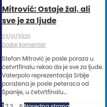
Mitrović: Ostaje žal, ali
sve je za ljude
23/01/2020
Dodaj komentar
Stefan Mitrović je posle poraza u
četvrtfinalu rekao da je sve za ljude.
Vaterpolo reprezentacija Srbije
poražena je posle peteraca od
Španije, u četvrtfinalu...
1
2
3
…
6
Naredna strana