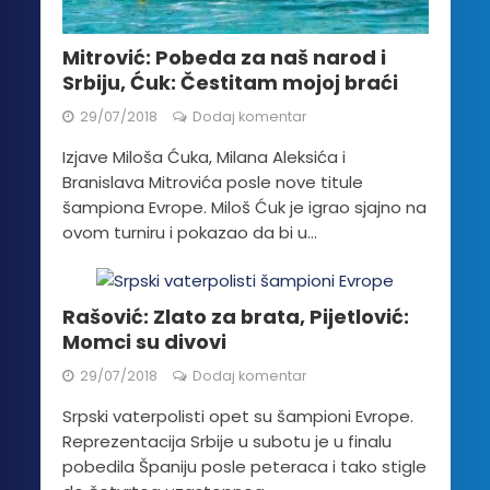
Mitrović: Pobeda za naš narod i
Srbiju, Ćuk: Čestitam mojoj braći
29/07/2018
Dodaj komentar
Izjave Miloša Ćuka, Milana Aleksića i
Branislava Mitrovića posle nove titule
šampiona Evrope. Miloš Ćuk je igrao sjajno na
ovom turniru i pokazao da bi u...
Rašović: Zlato za brata, Pijetlović:
Momci su divovi
29/07/2018
Dodaj komentar
Srpski vaterpolisti opet su šampioni Evrope.
Reprezentacija Srbije u subotu je u finalu
pobedila Španiju posle peteraca i tako stigle