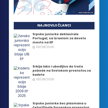
NAJNOVIJI ČLANCI
Srpske juniorke deklasirale
Portugal, sa Izraelom za deveto
mesto na EP
06/08/2026
Srbija lako i ubedljivo do treće
pobede na Svetskom prvenstvu za
kadete
05/08/2026
Srpske juniorke bez plasmana u
četvrtfinale Evropskog prvenstva