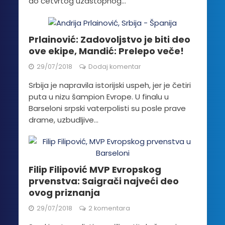
do četvrtog uzastopnog...
Prlainović: Zadovoljstvo je biti deo
ove ekipe, Mandić: Prelepo veče!
29/07/2018
Dodaj komentar
Srbija je napravila istorijski uspeh, jer je četiri
puta u nizu šampion Evrope. U finalu u
Barseloni srpski vaterpolisti su posle prave
drame, uzbudljive...
Filip Filipović MVP Evropskog
prvenstva: Saigrači najveći deo
ovog priznanja
29/07/2018
2 komentara