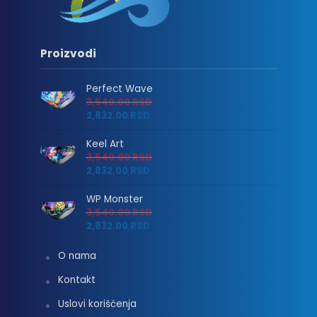
Proizvodi
Perfect Wave
3,540.00
RSD
2,832.00
RSD
Keel Art
3,540.00
RSD
2,832.00
RSD
WP Monster
3,540.00
RSD
2,832.00
RSD
O nama
Kontakt
Uslovi korišćenja