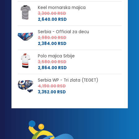
Keel mornarska majica
3,300.00
RSD
2,640.00
RSD
Serbia - Official za decu
2,980.00
RSD
2,384.00
RSD
Polo majica Srbije
3,580.00
RSD
2,864.00
RSD
Serbia WP - Tri zlata (TEGET)
4,190.00
RSD
3,352.00
RSD