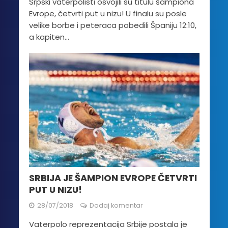
Srpski vaterpolisti osvojili su titulu šampiona
Evrope, četvrti put u nizu! U finalu su posle
velike borbe i peteraca pobedili Španiju 12:10,
a kapiten...
SRBIJA JE ŠAMPION EVROPE ČETVRTI
PUT U NIZU!
28/07/2018
Dodaj komentar
Vaterpolo reprezentacija Srbije postala je