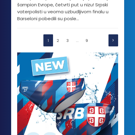
šampion Evrope, četvrti put u nizu! Srpski
vaterpolisti u veoma uzbudljivom finalu u
Barseloni pobedili su posle...
1
2
3
…
9