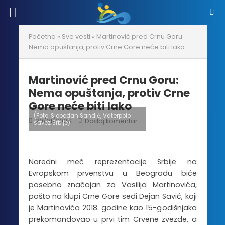
Početna
»
Sve vesti
»
Martinović pred Crnu Goru:
Nema opuštanja, protiv Crne Gore neće biti lako
Martinović pred Crnu Goru:
Nema opuštanja, protiv Crne
Gore neće biti lako
(Foto: Slobodan Sandić, Vaterpolo
20/01/2026
Dodaj komentar
savez Srbije)
Naredni meč reprezentacije Srbije na
Evropskom prvenstvu u Beogradu biće
posebno značajan za Vasilija Martinovića,
pošto na klupi Crne Gore sedi Dejan Savić, koji
je Martinovića 2018. godine kao 15-godišnjaka
prekomandovao u prvi tim Crvene zvezde, a