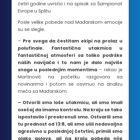
četiri godine uvrstio i na spisak za Šampionat
Evrope u Splitu.
Posle velike pobede nad Mađarskom emocije
su se slegle.
–
Pre svega da čestitam ekipi na prolaz u
polufinale. Fantastična utakmica u
fantastičnoj atmosferi sa toliko podrške
naših navijača i to nam je dalo najviše
snage u poslednjim momentima
– rekao je
Martinović na početku razgovora sa
novinarima i potom se osvrnuo na analizu
meča sa Mađarskom.
– Otvorili smo loše utakmicu, ali smo imali
osećaj da imamo kontrolu. Na kraju se tako
ispostavilo i preokrenuli smo. Ostvarili smo
tu prednost od 13:8, ali smo ušli nedovoljno
agresivno u poslednjoj četvtini, primili smo
olako golove, ali na kraju pobeda nije