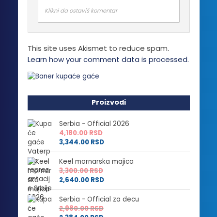
Klikni da ostaviš komentar
This site uses Akismet to reduce spam.
Learn how your comment data is processed.
Proizvodi
Serbia - Official 2026
4,180.00
RSD
3,344.00
RSD
Keel mornarska majica
3,300.00
RSD
2,640.00
RSD
Serbia - Official za decu
2,980.00
RSD