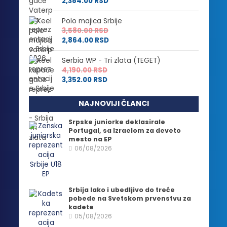
2,384.00
RSD
Polo majica Srbije
3,580.00
RSD
2,864.00
RSD
Serbia WP - Tri zlata (TEGET)
4,190.00
RSD
3,352.00
RSD
NAJNOVIJI ČLANCI
Srpske juniorke deklasirale
Portugal, sa Izraelom za deveto
mesto na EP
06/08/2026
Srbija lako i ubedljivo do treće
pobede na Svetskom prvenstvu za
kadete
05/08/2026