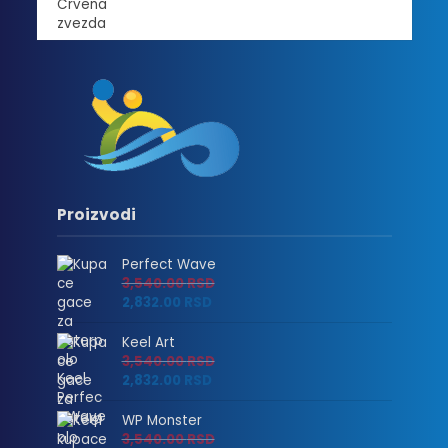
Proizvodi
Perfect Wave
3,540.00
RSD
2,832.00
RSD
Keel Art
3,540.00
RSD
2,832.00
RSD
WP Monster
3,540.00
RSD