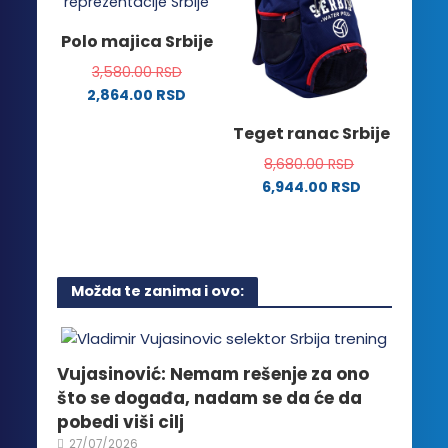
varijanti.
mogu
Opcije
Polo majica Srbije
biti
mogu
izabrane
3,580.00
RSD
biti
na
2,864.00
RSD
izabrane
stranici
Ovaj
na
Teget ranac Srbije
proizvoda.
proizvod
stranici
ima
8,680.00
RSD
proizvoda.
više
6,944.00
RSD
varijanti.
Opcije
mogu
biti
Možda te zanima i ovo:
izabrane
na
stranici
proizvoda.
Vujasinović: Nemam rešenje za ono
što se događa, nadam se da će da
pobedi viši cilj
27/07/2026