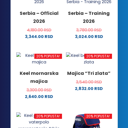
Opcije
mogu
mogu
biti
Serbia – Official
Serbia – Training
biti
izabrane
2026
2026
izabrane
na
na
stranici
4,180.00
RSD
3,780.00
RSD
stranici
proizvoda.
3,344.00
RSD
3,024.00
RSD
proizvoda.
Ovaj
Ovaj
proizvod
proizvod
ima
ima
20% POPUSTA!
20% POPUSTA!
više
više
varijanti.
varijanti.
Keel mornarska
Majica “Tri zlata”
Opcije
Opcije
majica
3,540.00
RSD
mogu
mogu
2,832.00
RSD
biti
biti
3,300.00
RSD
Ovaj
izabrane
izabrane
2,640.00
RSD
proizvod
na
na
Ovaj
ima
stranici
stranici
proizvod
više
proizvoda.
proizvoda.
ima
20% POPUSTA!
20% POPUSTA!
varijanti.
više
Opcije