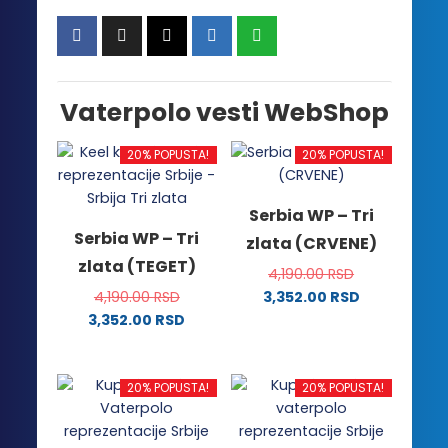
Vaterpolo vesti WebShop
20% POPUSTA!
20% POPUSTA!
Serbia WP – Tri
Serbia WP – Tri
zlata (CRVENE)
zlata (TEGET)
4,190.00
RSD
4,190.00
RSD
3,352.00
RSD
Ovaj
3,352.00
RSD
Ovaj
proizvod
proizvod
ima
ima
više
20% POPUSTA!
20% POPUSTA!
više
varijanti.
varijanti.
Opcije