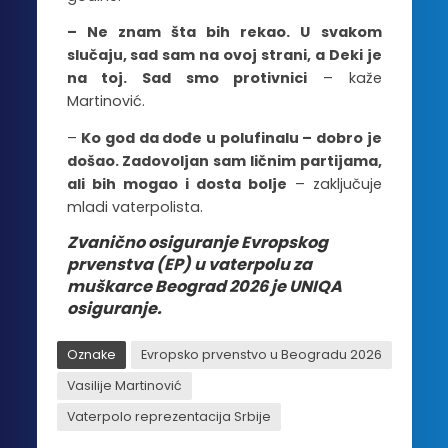
– Ne znam šta bih rekao. U svakom
slučaju, sad sam na ovoj strani, a Deki je
na toj. Sad smo protivnici
– kaže
Martinović.
–
Ko god da dođe u polufinalu – dobro je
došao. Zadovoljan sam ličnim partijama,
ali bih mogao i dosta bolje
– zaključuje
mladi vaterpolista.
Zvanično osiguranje Evropskog
prvenstva (EP) u vaterpolu za
muškarce Beograd 2026 je UNIQA
osiguranje.
Oznake
Evropsko prvenstvo u Beogradu 2026
Vasilije Martinović
Vaterpolo reprezentacija Srbije