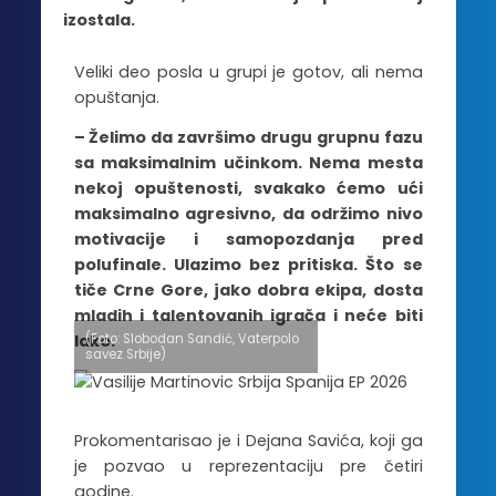
izostala.
Veliki deo posla u grupi je gotov, ali nema
opuštanja.
– Želimo da završimo drugu grupnu fazu
sa maksimalnim učinkom. Nema mesta
nekoj opuštenosti, svakako ćemo ući
maksimalno agresivno, da održimo nivo
motivacije i samopozdanja pred
polufinale. Ulazimo bez pritiska. Što se
tiče Crne Gore, jako dobra ekipa, dosta
mladih i talentovanih igrača i neće biti
(Foto: Slobodan Sandić, Vaterpolo
lako.
savez Srbije)
Prokomentarisao je i Dejana Savića, koji ga
je pozvao u reprezentaciju pre četiri
godine.