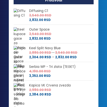
Proizvodi
Diffusing C1
3,540.00
RSD
2,832.00
RSD
Outer Space
3,540.00
RSD
2,832.00
RSD
Keel Split Navy Blue
Raspon
2,880.00
RSD
–
3,540.00
RSD
Raspon
cena:
2,304.00
RSD
–
2,832.00
RSD
cena:
od
od
2,880.00 RSD
Serbia WP - Tri zlata (TEGET)
2,304.00 RSD
do
4,190.00
RSD
do
3,540.00 RSD
3,352.00
RSD
2,832.00 RSD
Kapica VK Crvena zvezda
2,980.00
RSD
2,384.00
RSD