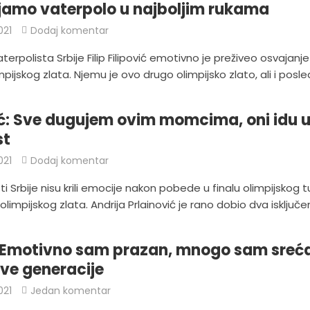
jamo vaterpolo u najboljim rukama
021
Dodaj komentar
terpolista Srbije Filip Filipović emotivno je preživeo osvajanje
pijskog zlata. Njemu je ovo drugo olimpijsko zlato, ali i posled
: Sve dugujem ovim momcima, oni idu 
st
021
Dodaj komentar
ti Srbije nisu krili emocije nakon pobede u finalu olimpijskog t
olimpijskog zlata. Andrija Prlainović je rano dobio dva isključenj
 Emotivno sam prazan, mnogo sam sreć
ve generacije
021
Jedan komentar