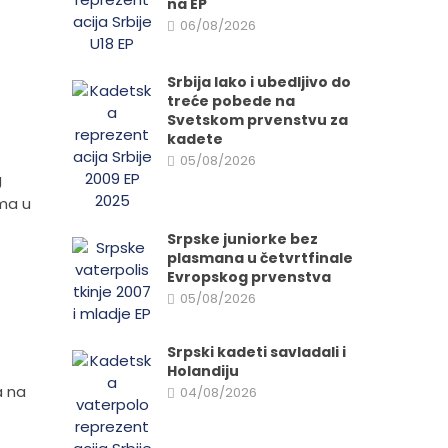
na EP
06/08/2026
Srbija lako i ubedljivo do
treće pobede na
Svetskom prvenstvu za
kadete
05/08/2026
g
ama u
Srpske juniorke bez
plasmana u četvrtfinale
Evropskog prvenstva
05/08/2026
Srpski kadeti savladali i
Holandiju
a na
04/08/2026