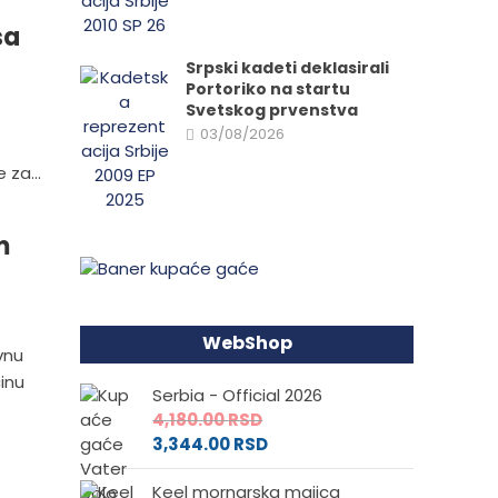
sa
Srpski kadeti deklasirali
Portoriko na startu
Svetskog prvenstva
03/08/2026
 za...
m
WebShop
vnu
činu
Serbia - Official 2026
4,180.00
RSD
3,344.00
RSD
Keel mornarska majica