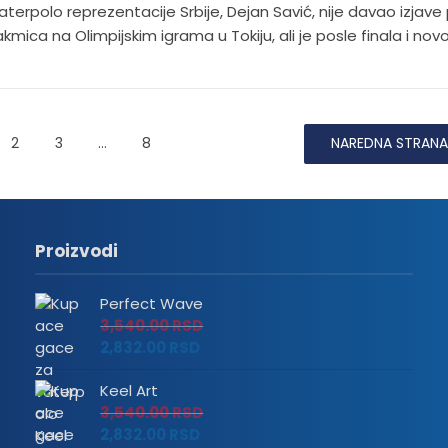
aterpolo reprezentacije Srbije, Dejan Savić, nije davao izjave
kmica na Olimpijskim igrama u Tokiju, ali je posle finala i novo
2
3
…
8
NAREDNA STRANA
Proizvodi
Perfect Wave
3,540.00
RSD
2,832.00
RSD
Keel Art
3,540.00
RSD
2,832.00
RSD