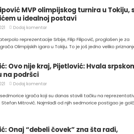
ilipović MVP olimpijskog turnira u Tokiju, 
ićem u idealnoj postavi
021
Dodaj komentar
terpolo reprezentacije Srbije, Filip Filipović, proglašen je za
grača Olimpijskih igara u Tokiju. To je još jedno veliko priznanje
ć: Ovo nije kraj, Pijetlović: Hvala srpsko
 na podršci
021
Dodaj komentar
sedmorice igrača koji su danas stavili tačku na reprezentati
e i Stefan Mitrović. Najmlađi od njih sedmorice postigao je gol
ić: Onaj “debeli čovek” zna šta radi,