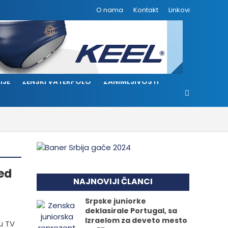
O nama
Kontakt
Linkovi
IJE
ŽENSKI VATERPOLO
ZANIMLJIVOSTI
red
NAJNOVIJI ČLANCI
Srpske juniorke
deklasirale Portugal, sa
Izraelom za deveto mesto
u TV