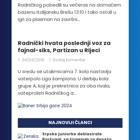
Radničkog pobedili su večeras na domaćem
bazenu italijansku Brešu 13:10 i tako ostali u
igri za plasman na završni...
Radnički hvata poslednji voz za
fajnal-siks, Partizan u Rijeci
24/03/2015
Dodaj komentar
U sredu se utakmicama 7. kola nastavlja
vaterpolo Liga šampiona. U derbiju kola
grupe A, koji je prekretnica za oba rivala,
vateprolisti Radničkog iz...
NAJNOVIJI ČLANCI
Srpske juniorke deklasirale
Portugal, sa Izraelom za deveto