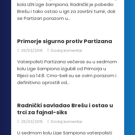
kola LEN Lige šampiona. Radnički je pobedio
Brešu i tako ostao u igri za završni turnir, dok
se Partizan porazom u...
Primorje sigurno protiv Partizana
25/03/2015
Dodaj komentar
Vaterpolisti Partizana večeras su u sedmom
kolu Lige šampiona izgubili od Primorja u
Rijeci sa 14:8. Crno-beli su se ovim porazom i
definitivno oprostili od...
Radnički savladao Brešu i ostao u
trci za fajnal-siks
25/03/2015
Dodaj komentar
U sedmom kolu Lige šampiona vaterpolisti