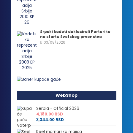
Srpski kadeti deklasirali Portoriko
na startu Svetskog prvenstva
03/08/2026
WebShop
Serbia - Official 2026
4,180.00
RSD
3,344.00
RSD
Keel mornarska majica