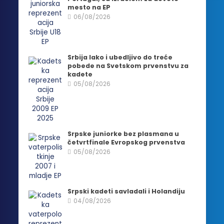
mesto na EP
06/08/2026
Srbija lako i ubedljivo do treće
pobede na Svetskom prvenstvu za
kadete
05/08/2026
Srpske juniorke bez plasmana u
četvrtfinale Evropskog prvenstva
05/08/2026
Srpski kadeti savladali i Holandiju
04/08/2026