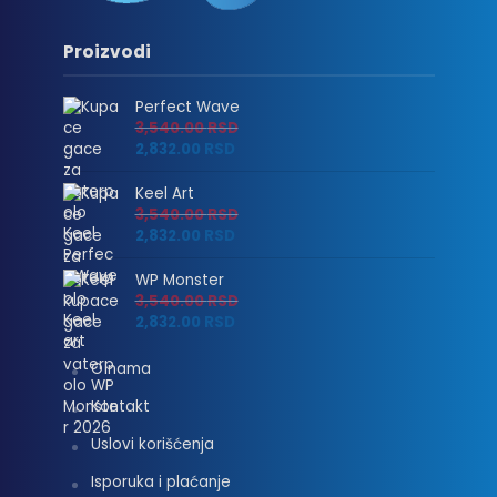
Proizvodi
Perfect Wave
3,540.00
RSD
2,832.00
RSD
Keel Art
3,540.00
RSD
2,832.00
RSD
WP Monster
3,540.00
RSD
2,832.00
RSD
O nama
Kontakt
Uslovi korišćenja
Isporuka i plaćanje