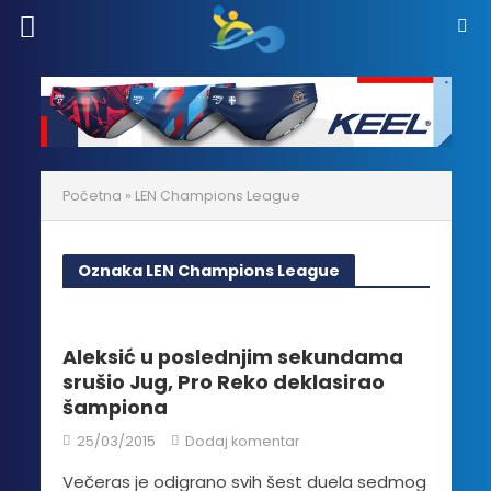
Početna
»
LEN Champions League
Oznaka LEN Champions League
Aleksić u poslednjim sekundama
srušio Jug, Pro Reko deklasirao
šampiona
25/03/2015
Dodaj komentar
Večeras je odigrano svih šest duela sedmog