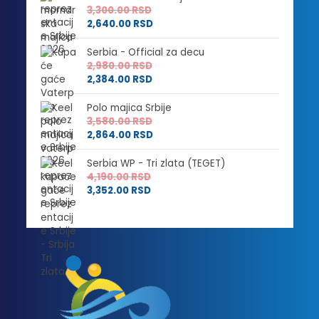
3,300.00
RSD
2,640.00
RSD
Serbia - Official za decu
2,980.00
RSD
2,384.00
RSD
Polo majica Srbije
3,580.00
RSD
2,864.00
RSD
Serbia WP - Tri zlata (TEGET)
4,190.00
RSD
3,352.00
RSD