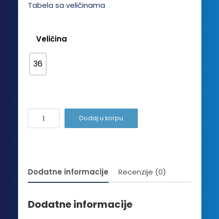
Tabela sa veličinama
Veličina
36
Ženski
Dodaj u korpu
kostim
Fire
količina
Dodatne informacije
Recenzije (0)
Dodatne informacije