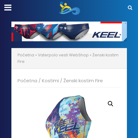
Početna
»
Vaterpolo vesti WebShop
»
Ženski kostim
Fire
Početna
/
Kostimi
/ Ženski kostim Fire