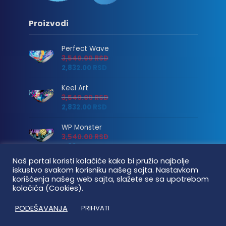
Proizvodi
Perfect Wave
3,540.00
RSD
2,832.00
RSD
Keel Art
3,540.00
RSD
2,832.00
RSD
WP Monster
3,540.00
RSD
2,832.00
RSD
Naš portal koristi kolačiće kako bi pružio najbolje
O nama
iskustvo svakom korisniku našeg sajta. Nastavkom
korišćenja našeg web sajta, slažete se sa upotrebom
Kontakt
kolačića (Cookies).
Uslovi korišćenja
PODEŠAVANJA
PRIHVATI
Isporuka i plaćanje