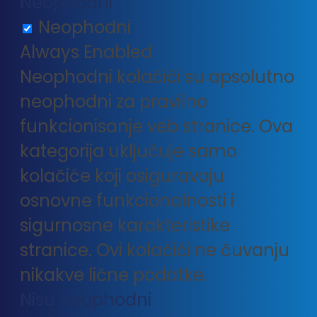
Neophodni
Neophodni
Always Enabled
Neophodni kolačići su apsolutno
neophodni za pravilno
funkcionisanje veb stranice. Ova
kategorija uključuje samo
kolačiće koji osiguravaju
osnovne funkcionalnosti i
sigurnosne karakteristike
stranice. Ovi kolačići ne čuvanju
nikakve lične podatke.
Nisu neophodni