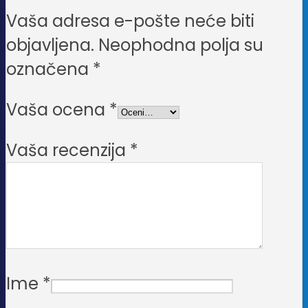
Vaša adresa e-pošte neće biti
objavljena.
Neophodna polja su
označena
*
Vaša ocena
*
Vaša recenzija
*
Ime
*