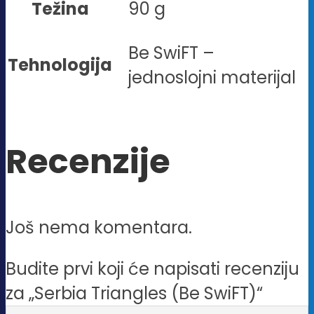
Težina
90 g
Be SwiFT –
Tehnologija
jednoslojni materijal
Recenzije
Još nema komentara.
Budite prvi koji će napisati recenziju
za „Serbia Triangles (Be SwiFT)“