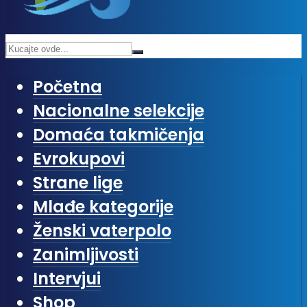
Početna
Nacionalne selekcije
Domaća takmičenja
Evrokupovi
Strane lige
Mlađe kategorije
Ženski vaterpolo
Zanimljivosti
Intervjui
Shop