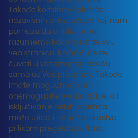
Takođe koristimo kolačiće
nezavisnih proizvođača koji nam
pomažu da analiziramo i
razumemo kako koristite ovu
veb stranicu. Kolačići će se
čuvati u vašem pregledaču
samo uz Vaš pristanak. Takođe
imate mogućnost da
onemogućite ove kolačiće, ali
isključivanje nekih koalčića
može uticati na vaše iskustvo
prilikom pregleda portala.