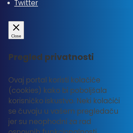
Twitter
Close
Pregled privatnosti
Ovaj portal koristi kolačiće
(cookies) kako bi poboljšala
korisničko iskustvo. Neki kolačići
se čuvaju u vašem pregledaču
jer su neophodni za rad
osnovnih funkcionalnosti.