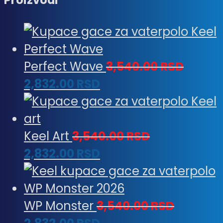
Perfect Wave
3,540.00
RSD
2,832.00
RSD
Keel Art
3,540.00
RSD
2,832.00
RSD
WP Monster
3,540.00
RSD