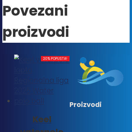
Povezani
proizvodi
20% POPUSTA!
Proizvodi
Keel
vaterpolo