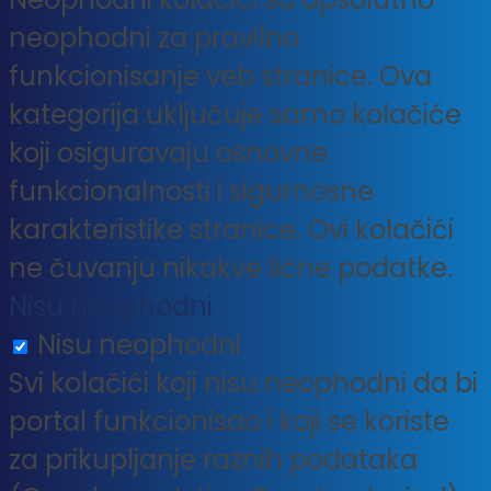
neophodni za pravilno
funkcionisanje veb stranice. Ova
kategorija uključuje samo kolačiće
koji osiguravaju osnovne
funkcionalnosti i sigurnosne
karakteristike stranice. Ovi kolačići
ne čuvanju nikakve lične podatke.
Nisu neophodni
Nisu neophodni
Svi kolačići koji nisu neophodni da bi
portal funkcionisao i koji se koriste
za prikupljanje raznih podataka