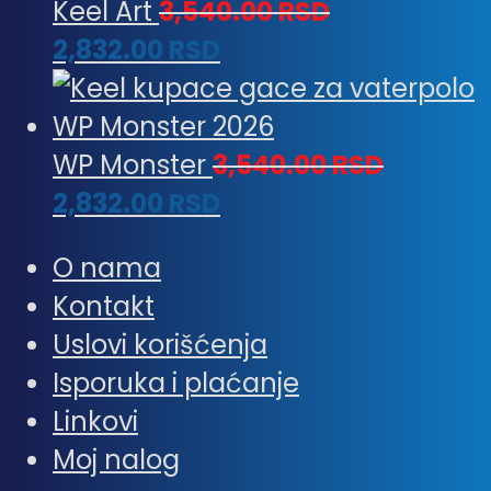
na
Keel Art
3,540.00
RSD
stranici
2,832.00
RSD
proizvoda.
WP Monster
3,540.00
RSD
2,832.00
RSD
O nama
Kontakt
Uslovi korišćenja
Isporuka i plaćanje
Linkovi
Moj nalog