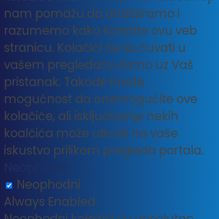
nam pomažu da analiziramo i
razumemo kako koristite ovu veb
stranicu. Kolačići će se čuvati u
vašem pregledaču samo uz Vaš
pristanak. Takođe imate
mogućnost da onemogućite ove
kolačiće, ali isključivanje nekih
koalčića može uticati na vaše
iskustvo prilikom pregleda portala.
Neophodni
Neophodni
Always Enabled
Neophodni kolačići su apsolutno