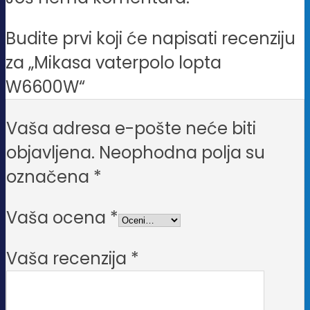
Budite prvi koji će napisati recenziju
za „Mikasa vaterpolo lopta
W6600W“
Vaša adresa e-pošte neće biti
objavljena.
Neophodna polja su
označena
*
Vaša ocena
*
Vaša recenzija
*