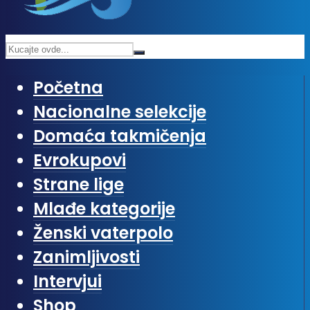
Početna
Nacionalne selekcije
Domaća takmičenja
Evrokupovi
Strane lige
Mlađe kategorije
Ženski vaterpolo
Zanimljivosti
Intervjui
Shop