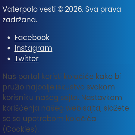
Vaterpolo vesti © 2026. Sva prava
zadržana.
Facebook
Instagram
Twitter
Naš portal koristi kolačiće kako bi
pružio najbolje iskustvo svakom
korisniku našeg sajta. Nastavkom
korišćenja našeg web sajta, slažete
se sa upotrebom kolačića
(Cookies).