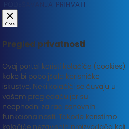
PODEŠAVANJA
PRIHVATI
Close
Pregled privatnosti
Ovaj portal koristi kolačiće (cookies)
kako bi poboljšala korisničko
iskustvo. Neki kolačići se čuvaju u
vašem pregledaču jer su
neophodni za rad osnovnih
funkcionalnosti. Takođe koristimo
kolačiće nezavisnih proizvođača koji